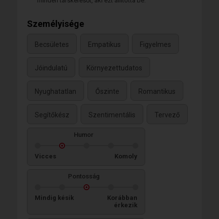
minden társkeresőt, aki ezt állította be.
Személyisége
Becsületes
Empatikus
Figyelmes
Jóindulatú
Környezettudatos
Nyughatatlan
Őszinte
Romantikus
Segítőkész
Szentimentális
Tervező
Humor
Vicces
Komoly
Pontosság
Mindig késik
Korábban
érkezik