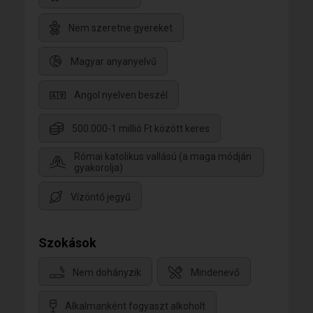
Nem szeretne gyereket
Magyar anyanyelvű
Angol nyelven beszél
500.000-1 millió Ft között keres
Római katolikus vallású (a maga módján
gyakorolja)
Vízöntő jegyű
Szokások
Nem dohányzik
Mindenevő
Alkalmanként fogyaszt alkoholt