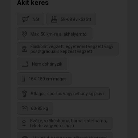
Akit keres
Nőt
58-68 év között
Max. 50 km-re a lakhelyemtől
Főiskolát végzett, egyetemet végzett vagy
posztgraduális képzést végzett
Nem dohányzik
164-180 cm magas
Átlagos, sportos vagy néhány kg plusz
60-85 kg
Szőke, szőkésbarna, barna, sötétbarna,
fekete vagy vörös hajú