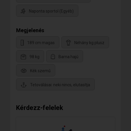
Naponta sportol (Egyéb)
Megjelenés
189 cm magas
Néhány kg plusz
98 kg
Barna hajú
Kék szemű
Tetoválásai: neki nincs, elutasítja
Kérdezz-felelek