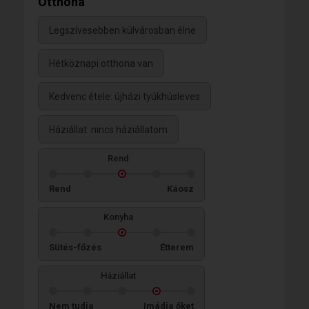
Otthona
Legszívesebben külvárosban élne
Hétköznapi otthona van
Kedvenc étele: újházi tyúkhúsleves
Háziállat: nincs háziállatom
Rend
Rend
Káosz
Konyha
Sütés-főzés
Étterem
Háziállat
Nem tudja
Imádja őket