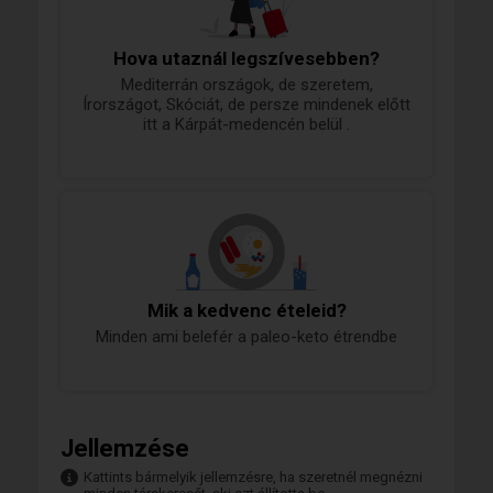
tudom, hogy vár rám és számíthatunk
egymásra.
Hova utaznál legszívesebben?
Mediterrán országok, de szeretem,
Írországot, Skóciát, de persze mindenek előtt
itt a Kárpát-medencén belül .
Mik a kedvenc ételeid?
Minden ami belefér a paleo-keto étrendbe
Jellemzése
Kattints bármelyik jellemzésre, ha szeretnél megnézni