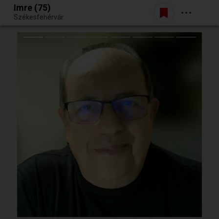
Imre (75)
Belépés
Székesfehérvár
Egy jó randiból bármi lehet.