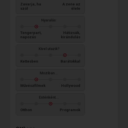
Zavarja, ha
A zene az
szól
élete
Nyaralás:
Tengerpart,
Hátizsák,
napozás
kirándulás
Kivel utazik?
Kettesben
Barátokkal
Moziban...
Művészfilmek
Hollywood
Esténként...
Otthon
Programok