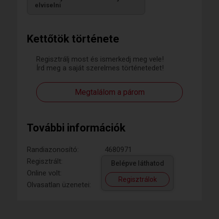
elviselni
Kettőtök története
Regisztrálj most és ismerkedj meg vele!
Írd meg a saját szerelmes történetedet!
Megtalálom a párom
További információk
Randiazonosító:
4680971
Regisztrált:
Belépve láthatod
Online volt:
Regisztrálok
Olvasatlan üzenetei: