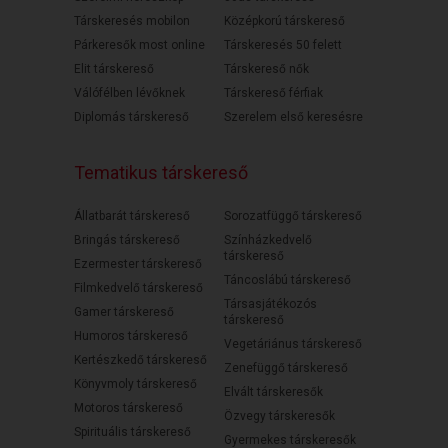
Társkeresés mobilon
Középkorú társkereső
Párkeresők most online
Társkeresés 50 felett
Elit társkereső
Társkereső nők
Válófélben lévőknek
Társkereső férfiak
Diplomás társkereső
Szerelem első keresésre
Tematikus társkereső
Állatbarát társkereső
Sorozatfüggő társkereső
Bringás társkereső
Színházkedvelő
társkereső
Ezermester társkereső
Táncoslábú társkereső
Filmkedvelő társkereső
Társasjátékozós
Gamer társkereső
társkereső
Humoros társkereső
Vegetáriánus társkereső
Kertészkedő társkereső
Zenefüggő társkereső
Könyvmoly társkereső
Elvált társkeresők
Motoros társkereső
Özvegy társkeresők
Spirituális társkereső
Gyermekes társkeresők