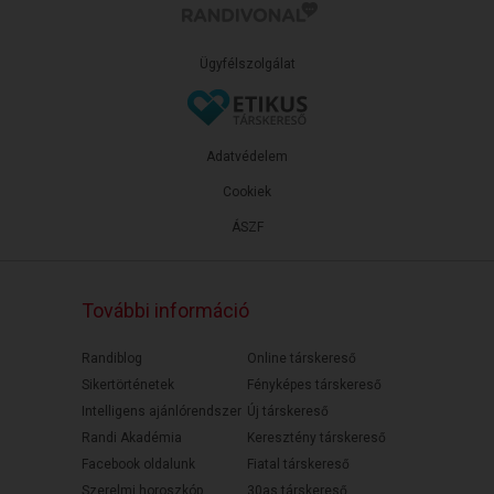
Ügyfélszolgálat
Adatvédelem
Cookiek
ÁSZF
További információ
Randiblog
Online társkereső
Sikertörténetek
Fényképes társkereső
Intelligens ajánlórendszer
Új társkereső
Randi Akadémia
Keresztény társkereső
Facebook oldalunk
Fiatal társkereső
Szerelmi horoszkóp
30as társkereső