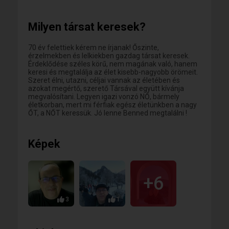
fogyasztó ember vagyok. Szeretem a humort,
vidámságot, a jó zenét (80-as évek rockja, de a mai jó
zenét is) Reményeim szerint örök ífjú- for ever
Milyen társat keresek?
young- 😍 aki új Társával, párjával hosszú ideig élvezi
az élet kisebb-nagyobb örömeit.
70 év felettiek kérem ne írjanak! Őszinte,
érzelmekben és lelkiekben gazdag társat keresek.
Érdeklődése széles körű, nem magának való, hanem
keresi és megtalálja az élet kisebb-nagyobb örömeit.
Szeret élni, utazni, céljai vannak az életében és
azokat megértő, szerető Társával együtt kívánja
megvalósítani. Legyen igazi vonzó NŐ, bármely
életkorban, mert mi férfiak egész életünkben a nagy
ŐT, a NŐT keressük. Jó lenne Benned megtalálni !
Képek
+6
3
1