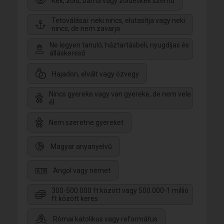
Kék, zöld, barna vagy zöldeskék szemű
Tetoválásai: neki nincs, elutasítja vagy neki
nincs, de nem zavarja
Ne legyen tanuló, háztartásbeli, nyugdíjas és
álláskereső
Hajadon, elvált vagy özvegy
Nincs gyereke vagy van gyereke, de nem vele
él
Nem szeretne gyereket
Magyar anyanyelvű
Angol vagy német
300-500.000 ft között vagy 500.000-1 millió
ft között keres
Római katolikus vagy református