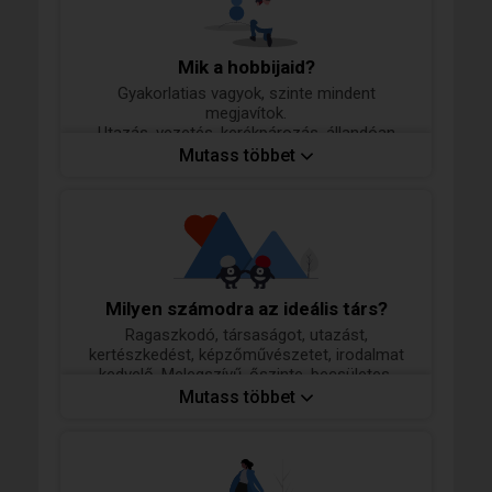
Mik a hobbijaid?
Gyakorlatias vagyok, szinte mindent
megjavítok.
Utazás, vezetés, kerékpározás, állandóan
mozgásban lenni. Imádok vásárolni, emberek,
Mutass többet
barátok között és társaságban lenni.
Állandóan tájékozódni, eligazodni és
felfedezni a valós világot.
Milyen számodra az ideális társ?
Ragaszkodó, társaságot, utazást,
kertészkedést, képzőművészetet, irodalmat
kedvelő. Melegszívű, őszinte, becsületes,
tisztességes, igazán nőies szeretnivaló nő.
Mutass többet
Divat cicák kerüljenek. Legyen meg benne
meg az a képesség, hogy a meleg, békés
családi fészket - amire csak egy igazi nő
képes - megteremti. Akire jó várni és akiről