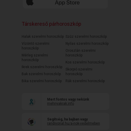
Társkereső párhoroszkóp
Halak szerelmi horoszkóp
Szűz szerelmi horoszkóp
Vízöntő szerelmi
Nyilas szerelmi horoszkóp
horoszkóp
Oroszlán szerelmi
Mérleg szerelmi
horoszkóp
horoszkóp
Kos szerelmi horoszkóp
Ikrek szerelmi horoszkóp
Skorpió szerelmi
Bak szerelmi horoszkóp
horoszkóp
Bika szerelmi horoszkóp
Rák szerelmi horoszkóp
Mert fontos vagy nekünk
mehnyakrak.info
Segítség, ha bajban vagy
randivonal.hu/a-nok-vedelmeben