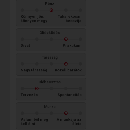
Pénz
Könnyen jön,
Takarékosan
könnyen megy
beosztja
Öltözködés
Divat
Praktikum
Társaság
Nagy társaság
Közeli barátok
Időbeosztás
Tervezés
Spontaneitás
Munka
Valamiből meg
A munkája az
kell élni
élete