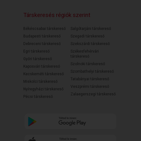
Társkeresés régiók szerint
Békéscsabai társkereső
Salgótarjáni társkereső
Budapesti társkereső
Szegedi társkereső
Debreceni társkereső
Szekszárdi társkereső
Egri társkereső
Székesfehérvári
társkereső
Győri társkereső
Szolnoki társkereső
Kaposvári társkereső
Szombathelyi társkereső
Kecskeméti társkereső
Tatabányai társkereső
Miskolci társkereső
Veszprémi társkereső
Nyíregyházi társkereső
Zalaegerszegi társkereső
Pécsi társkereső