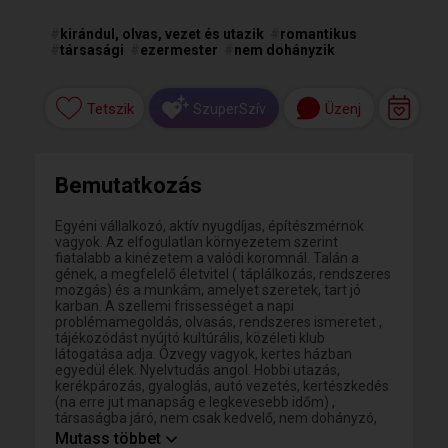
#
kirándul, olvas, vezet és utazik
#
romantikus
#
társasági
#
ezermester
#
nem dohányzik
Tetszik
Üzenj
SzuperSzív
Bemutatkozás
Egyéni vállalkozó, aktív nyugdíjas, építészmérnök
vagyok. Az elfogulatlan környezetem szerint
fiatalabb a kinézetem a valódi koromnál. Talán a
gének, a megfelelő életvitel ( táplálkozás, rendszeres
mozgás) és a munkám, amelyet szeretek, tart jó
karban. A szellemi frissességet a napi
problémamegoldás, olvasás, rendszeres ismeretet ,
tájékozódást nyújtó kultúrális, közéleti klub
látogatása adja. Özvegy vagyok, kertes házban
egyedül élek. Nyelvtudás angol. Hobbi utazás,
kerékpározás, gyaloglás, autó vezetés, kertészkedés
(na erre jut manapság e legkevesebb időm) ,
társaságba járó, nem csak kedvelő, nem dohányzó,
alkoholt társaságban, megfelelő alkalomkor
Mutass többet