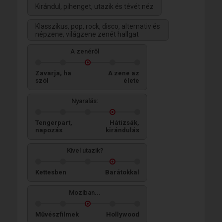
Kirándul, pihenget, utazik és tévét néz
Klasszikus, pop, rock, disco, alternativ és
népzene, világzene zenét hallgat
A zenéről
Zavarja, ha
A zene az
szól
élete
Nyaralás:
Tengerpart,
Hátizsák,
napozás
kirándulás
Kivel utazik?
Kettesben
Barátokkal
Moziban...
Művészfilmek
Hollywood