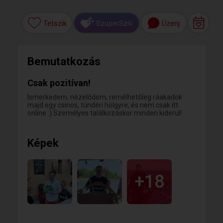
Tetszik
Üzenj
SzuperSzív
Bemutatkozás
Csak pozitívan!
Ismerkedem, nézelődöm, remélhetőleg ráakadok
majd egy csinos, tündéri hölgyre, és nem csak itt
online :) Személyes találkozáskor minden kiderül!
Képek
+18