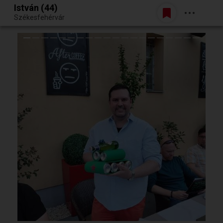
István (44)
Belépés
Székesfehérvár
Egy jó randiból bármi lehet.