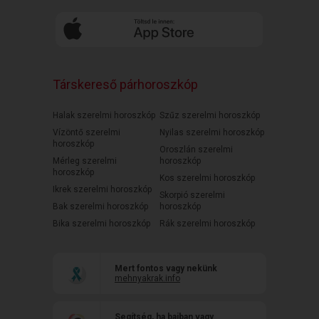
Társkereső párhoroszkóp
Halak szerelmi horoszkóp
Szűz szerelmi horoszkóp
Vízöntő szerelmi
Nyilas szerelmi horoszkóp
horoszkóp
Oroszlán szerelmi
Mérleg szerelmi
horoszkóp
horoszkóp
Kos szerelmi horoszkóp
Ikrek szerelmi horoszkóp
Skorpió szerelmi
Bak szerelmi horoszkóp
horoszkóp
Bika szerelmi horoszkóp
Rák szerelmi horoszkóp
Mert fontos vagy nekünk
mehnyakrak.info
Segítség, ha bajban vagy