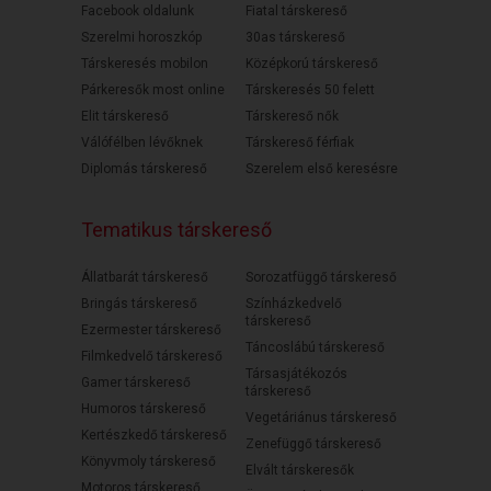
Facebook oldalunk
Fiatal társkereső
Szerelmi horoszkóp
30as társkereső
Társkeresés mobilon
Középkorú társkereső
Párkeresők most online
Társkeresés 50 felett
Elit társkereső
Társkereső nők
Válófélben lévőknek
Társkereső férfiak
Diplomás társkereső
Szerelem első keresésre
Tematikus társkereső
Állatbarát társkereső
Sorozatfüggő társkereső
Bringás társkereső
Színházkedvelő
társkereső
Ezermester társkereső
Táncoslábú társkereső
Filmkedvelő társkereső
Társasjátékozós
Gamer társkereső
társkereső
Humoros társkereső
Vegetáriánus társkereső
Kertészkedő társkereső
Zenefüggő társkereső
Könyvmoly társkereső
Elvált társkeresők
Motoros társkereső