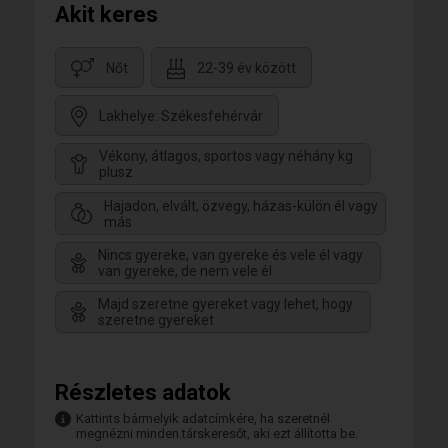
Akit keres
Nőt
22-39 év között
Lakhelye: Székesfehérvár
Vékony, átlagos, sportos vagy néhány kg
plusz
Hajadon, elvált, özvegy, házas-külön él vagy
más
Nincs gyereke, van gyereke és vele él vagy
van gyereke, de nem vele él
Majd szeretne gyereket vagy lehet, hogy
szeretne gyereket
Részletes adatok
Kattints bármelyik adatcímkére, ha szeretnél
megnézni minden társkeresőt, aki ezt állította be.