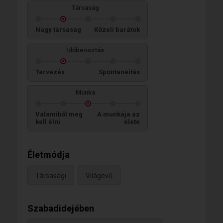
Társaság
Nagy társaság
Közeli barátok
Időbeosztás
Tervezés
Spontaneitás
Munka
Valamiből meg
A munkája az
kell élni
élete
Életmódja
Társasági
Világevő
Szabadidejében