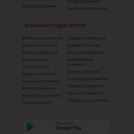
Özvegy társkeresők
Spirituális társkereső
Gyermekes társkeresők
Társkeresés régiók szerint
Békéscsabai társkereső
Salgótarjáni társkereső
Budapesti társkereső
Szegedi társkereső
Debreceni társkereső
Szekszárdi társkereső
Egri társkereső
Székesfehérvári
társkereső
Győri társkereső
Szolnoki társkereső
Kaposvári társkereső
Szombathelyi társkereső
Kecskeméti társkereső
Tatabányai társkereső
Miskolci társkereső
Veszprémi társkereső
Nyíregyházi társkereső
Zalaegerszegi társkereső
Pécsi társkereső