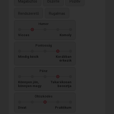
Magabiztos
Őszinte
Pozitív
Rendszerető
Rugalmas
Humor
Vicces
Komoly
Pontosság
Mindig késik
Korábban
érkezik
Pénz
Könnyen jön,
Takarékosan
könnyen megy
beosztja
Öltözködés
Divat
Praktikum