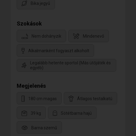
Bika jegyű
Szokások
Nem dohányzik
Mindenevő
Alkalmanként fogyaszt alkoholt
Legalább hetente sportol (Más ütőjáték és
egyéb)
Megjelenés
180 cm magas
Átlagos testalkatú
39 kg
Sötétbarna hajú
Barna szemű