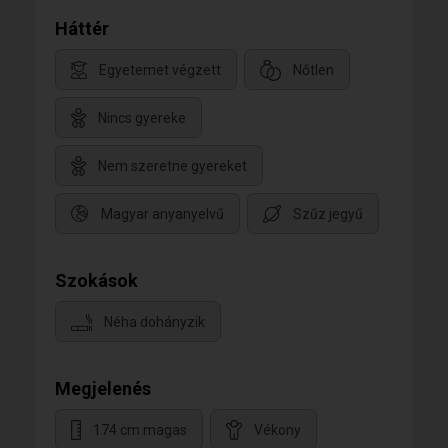
Háttér
Egyetemet végzett
Nőtlen
Nincs gyereke
Nem szeretne gyereket
Magyar anyanyelvű
Szűz jegyű
Szokások
Néha dohányzik
Megjelenés
174 cm magas
Vékony