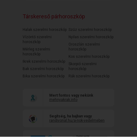
Társkereső párhoroszkóp
Halak szerelmi horoszkóp
Szűz szerelmi horoszkóp
Vízöntő szerelmi
Nyilas szerelmi horoszkóp
horoszkóp
Oroszlán szerelmi
Mérleg szerelmi
horoszkóp
horoszkóp
Kos szerelmi horoszkóp
Ikrek szerelmi horoszkóp
Skorpió szerelmi
Bak szerelmi horoszkóp
horoszkóp
Bika szerelmi horoszkóp
Rák szerelmi horoszkóp
Mert fontos vagy nekünk
mehnyakrak.info
Segítség, ha bajban vagy
randivonal.hu/a-nok-vedelmeben