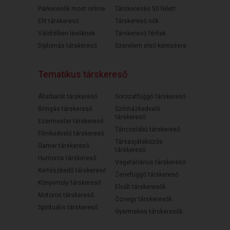
Párkeresők most online
Társkeresés 50 felett
Elit társkereső
Társkereső nők
Válófélben lévőknek
Társkereső férfiak
Diplomás társkereső
Szerelem első keresésre
Tematikus társkereső
Állatbarát társkereső
Sorozatfüggő társkereső
Bringás társkereső
Színházkedvelő
társkereső
Ezermester társkereső
Táncoslábú társkereső
Filmkedvelő társkereső
Társasjátékozós
Gamer társkereső
társkereső
Humoros társkereső
Vegetáriánus társkereső
Kertészkedő társkereső
Zenefüggő társkereső
Könyvmoly társkereső
Elvált társkeresők
Motoros társkereső
Özvegy társkeresők
Spirituális társkereső
Gyermekes társkeresők