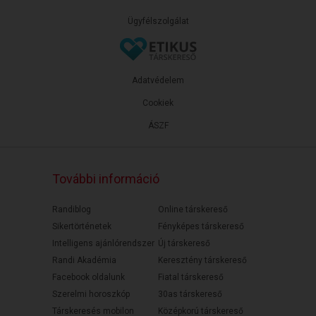
Ügyfélszolgálat
Adatvédelem
Cookiek
ÁSZF
További információ
Randiblog
Online társkereső
Sikertörténetek
Fényképes társkereső
Intelligens ajánlórendszer
Új társkereső
Randi Akadémia
Keresztény társkereső
Facebook oldalunk
Fiatal társkereső
Szerelmi horoszkóp
30as társkereső
Társkeresés mobilon
Középkorú társkereső