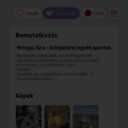
Tetszik
Üzenj
SzuperSzív
Bemutatkozás
-Bringa; túra - bringatúra; egyéb sportok
-Koncertek, fesztiválok; bor, borfesztiválok
-Sorozatokat kedvelem; a mozi atmoszféráját
annyira nem, de a színházét igen
-Utazás....
-Önellátó; kis család [Anyu messze lakik :-) ]
-kissé szarkasztikus :-)
Képek
1