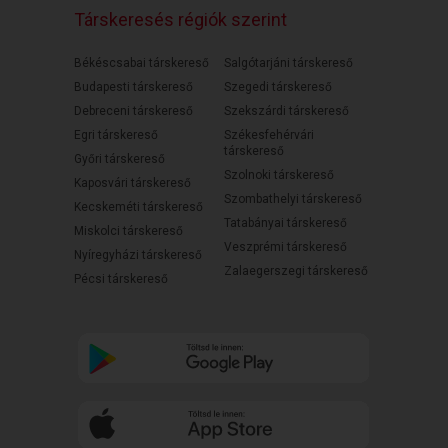
Társkeresés régiók szerint
Békéscsabai társkereső
Salgótarjáni társkereső
Budapesti társkereső
Szegedi társkereső
Debreceni társkereső
Szekszárdi társkereső
Egri társkereső
Székesfehérvári
társkereső
Győri társkereső
Szolnoki társkereső
Kaposvári társkereső
Szombathelyi társkereső
Kecskeméti társkereső
Tatabányai társkereső
Miskolci társkereső
Veszprémi társkereső
Nyíregyházi társkereső
Zalaegerszegi társkereső
Pécsi társkereső