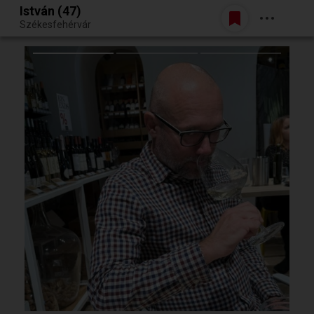
István (47)
Belépés
Székesfehérvár
Egy jó randiból bármi lehet.