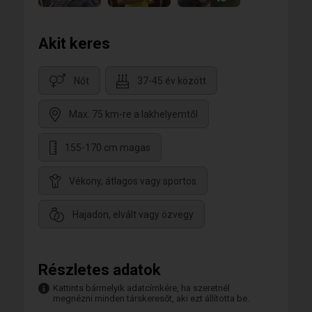
Akit keres
Nőt
37-45 év között
Max. 75 km-re a lakhelyemtől
155-170 cm magas
Vékony, átlagos vagy sportos
Hajadon, elvált vagy özvegy
Részletes adatok
Kattints bármelyik adatcímkére, ha szeretnél
megnézni minden társkeresőt, aki ezt állította be.