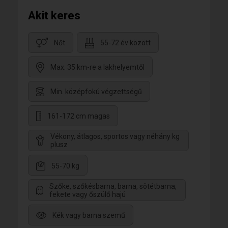
Akit keres
Nőt
55-72 év között
Max. 35 km-re a lakhelyemtől
Min. középfokú végzettségű
161-172 cm magas
Vékony, átlagos, sportos vagy néhány kg
plusz
55-70 kg
Szőke, szőkésbarna, barna, sötétbarna,
fekete vagy őszülő hajú
Kék vagy barna szemű