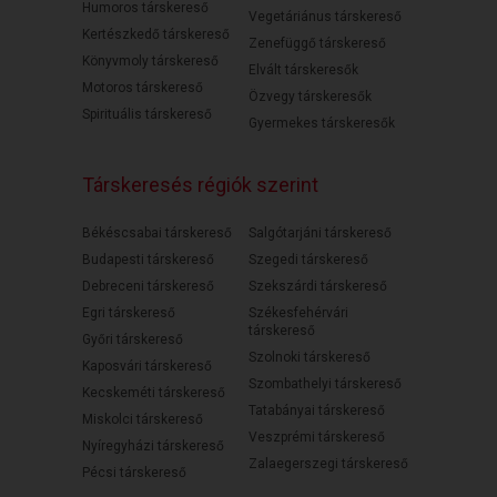
Humoros társkereső
Vegetáriánus társkereső
Kertészkedő társkereső
Zenefüggő társkereső
Könyvmoly társkereső
Elvált társkeresők
Motoros társkereső
Özvegy társkeresők
Spirituális társkereső
Gyermekes társkeresők
Társkeresés régiók szerint
Békéscsabai társkereső
Salgótarjáni társkereső
Budapesti társkereső
Szegedi társkereső
Debreceni társkereső
Szekszárdi társkereső
Egri társkereső
Székesfehérvári
társkereső
Győri társkereső
Szolnoki társkereső
Kaposvári társkereső
Szombathelyi társkereső
Kecskeméti társkereső
Tatabányai társkereső
Miskolci társkereső
Veszprémi társkereső
Nyíregyházi társkereső
Zalaegerszegi társkereső
Pécsi társkereső