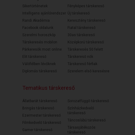
Sikertörténetek
Fényképes társkereső
Intelligens ajánlórendszer
Új társkereső
Randi Akadémia
Keresztény társkereső
Facebook oldalunk
Fiatal társkereső
Szerelmi horoszkóp
30as társkereső
Társkeresés mobilon
Középkorú társkereső
Párkeresők most online
Társkeresés 50 felett
Elit társkereső
Társkereső nők
Válófélben lévőknek
Társkereső férfiak
Diplomás társkereső
Szerelem első keresésre
Tematikus társkereső
Állatbarát társkereső
Sorozatfüggő társkereső
Bringás társkereső
Színházkedvelő
társkereső
Ezermester társkereső
Táncoslábú társkereső
Filmkedvelő társkereső
Társasjátékozós
Gamer társkereső
társkereső