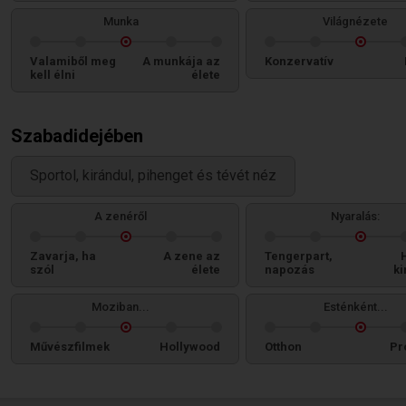
Munka
Világnézete
Valamiből meg
A munkája az
Konzervatív
kell élni
élete
Szabadidejében
Sportol, kirándul, pihenget és tévét néz
A zenéről
Nyaralás:
Zavarja, ha
A zene az
Tengerpart,
szól
élete
napozás
ki
Moziban...
Esténként...
Művészfilmek
Hollywood
Otthon
Pr