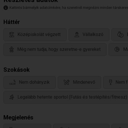
Kattints bármelyik adatcímkére, ha szeretnél megnézni minden társkeresőt,
Háttér
Középiskolát végzett
Vállalkozó
Még nem tudja, hogy szeretne-e gyereket
Ma
Szokások
Nem dohányzik
Mindenevő
Nem f
Legalább hetente sportol (Futás és testépítés/fitnesz)
Megjelenés