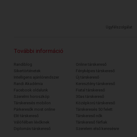
Ügyfélszolgálat
További információ
Randiblog
Online társkereső
Sikertörténetek
Fényképes társkereső
Intelligens ajánlórendszer
Új társkereső
Randi Akadémia
Keresztény társkereső
Facebook oldalunk
Fiatal társkereső
Szerelmi horoszkóp
30as társkereső
Társkeresés mobilon
Középkorú társkereső
Párkeresők most online
Társkeresés 50 felett
Elit társkereső
Társkereső nők
Válófélben lévőknek
Társkereső férfiak
Diplomás társkereső
Szerelem első keresésre