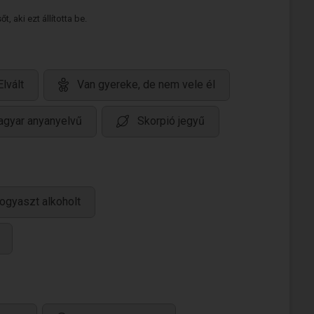
 aki ezt állította be.
Elvált
Van gyereke, de nem vele él
gyar anyanyelvű
Skorpió jegyű
ogyaszt alkoholt