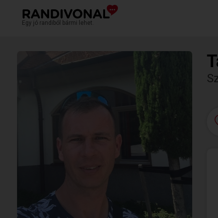
Egy jó randiból bármi lehet.
T
S