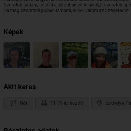
Szeretek túrázni, sétálni a városban céltalanul😅, szeretek spo
Ha meg szeretnél jobban ismerni, akkor várom az üzenetedet.
Képek
Akit keres
Nőt
31-39 év között
Lakhelye: F
Részletes adatok