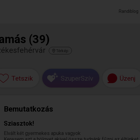
Randiblog
amás (39)
zékesfehérvár
Térkép
Tetszik
SzuperSzív
Üzenj
Bemutatkozás
Sziasztok!
Elvált két gyermekes apuka vagyok
Keresem azt a hölgyet akivel össze tudnánk fűzni az éltünket.