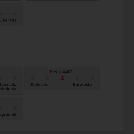
Liberális
Kivel utazik?
Hátizsák,
Kettesben
Barátokkal
rándulás
ogramok