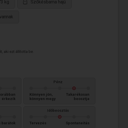
73 kg
Szőkésbarna hajú
 vannak
 aki ezt állította be.
Pénz
orábban
Könnyen jön,
Takarékosan
érkezik
könnyen megy
beosztja
Időbeosztás
i barátok
Tervezés
Spontaneitás