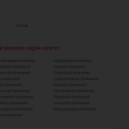
Cookiek
rskeresés régiók szerint
késcsabai társkereső
Salgótarjáni társkereső
dapesti társkereső
Szegedi társkereső
breceni társkereső
Szekszárdi társkereső
i társkereső
Székesfehérvári társkereső
őri társkereső
Szolnoki társkereső
posvári társkereső
Szombathelyi társkereső
cskeméti társkereső
Tatabányai társkereső
skolci társkereső
Veszprémi társkereső
íregyházi társkereső
Zalaegerszegi társkereső
csi társkereső