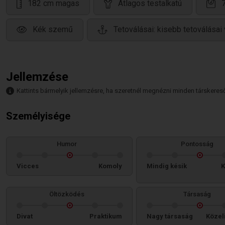
182 cm magas
Átlagos testalkatú
Kék szemű
Tetoválásai: kisebb tetoválásai
Jellemzése
Kattints bármelyik jellemzésre, ha szeretnél megnézni minden társkeresőt,
Személyisége
Humor
Pontosság
Vicces
Komoly
Mindig késik
K
Öltözködés
Társaság
Divat
Praktikum
Nagy társaság
Közel