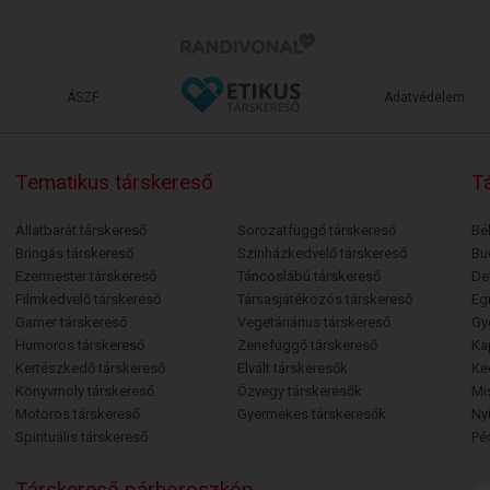
ÁSZF
Adatvédelem
Tematikus társkereső
Tá
Állatbarát társkereső
Sorozatfüggő társkereső
Bé
Bringás társkereső
Színházkedvelő társkereső
Bu
Ezermester társkereső
Táncoslábú társkereső
De
Filmkedvelő társkereső
Társasjátékozós társkereső
Egr
Gamer társkereső
Vegetáriánus társkereső
Gy
Humoros társkereső
Zenefüggő társkereső
Ka
Kertészkedő társkereső
Elvált társkeresők
Ke
Könyvmoly társkereső
Özvegy társkeresők
Mi
Motoros társkereső
Gyermekes társkeresők
Ny
Spirituális társkereső
Pé
Társkereső párhoroszkóp