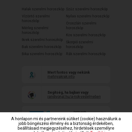
Halak szerelmi horoszkóp
Szűz szerelmi horoszkóp
Vízöntő szerelmi
Nyilas szerelmi horoszkóp
horoszkóp
Oroszlán szerelmi
Mérleg szerelmi
horoszkóp
horoszkóp
Kos szerelmi horoszkóp
Ikrek szerelmi horoszkóp
Skorpió szerelmi
Bak szerelmi horoszkóp
horoszkóp
Bika szerelmi horoszkóp
Rák szerelmi horoszkóp
Mert fontos vagy nekünk
mehnyakrak.info
Segítség, ha bajban vagy
randivonal.hu/a-nok-vedelmeben
A honlapon mi és partnereink sütiket (cookie) használunk a
jobb böngészési élmény és a biztonság érdekében,
beállításaid megjegyzéséhez, hirdetések személyre