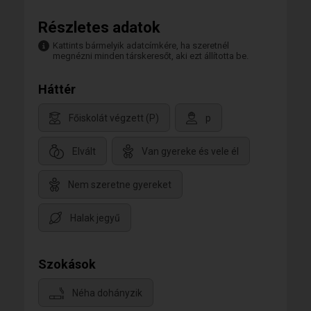
Részletes adatok
Kattints bármelyik adatcímkére, ha szeretnél
megnézni minden társkeresőt, aki ezt állította be.
Háttér
Főiskolát végzett (P)
p
Elvált
Van gyereke és vele él
Nem szeretne gyereket
Halak jegyű
Szokások
Néha dohányzik