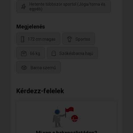
Hetente többször sportol (Jóga/torna és
egyéb)
Megjelenés
172 cm magas
Sportos
66 kg
Szőkésbarna hajú
Barna szemű
Kérdezz-felelek
Mi van a bakancslistádon?