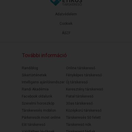
Adatvédelem
Cookiek
ÁSZF
További információ
Randiblog
Online társkereső
Sikertörténetek
Fényképes társkereső
Intelligens ajánlórendszer
Új társkereső
Randi Akadémia
Keresztény társkereső
Facebook oldalunk
Fiatal társkereső
Szerelmi horoszkóp
30as társkereső
Társkeresés mobilon
Középkorú társkereső
Párkeresők most online
Társkeresés 50 felett
Elit társkereső
Társkereső nők
Válófélben lévőknek
Társkereső férfiak