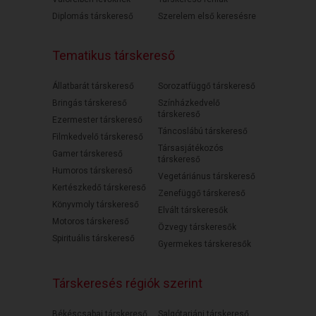
Diplomás társkereső
Szerelem első keresésre
Tematikus társkereső
Állatbarát társkereső
Sorozatfüggő társkereső
Bringás társkereső
Színházkedvelő
társkereső
Ezermester társkereső
Táncoslábú társkereső
Filmkedvelő társkereső
Társasjátékozós
Gamer társkereső
társkereső
Humoros társkereső
Vegetáriánus társkereső
Kertészkedő társkereső
Zenefüggő társkereső
Könyvmoly társkereső
Elvált társkeresők
Motoros társkereső
Özvegy társkeresők
Spirituális társkereső
Gyermekes társkeresők
Társkeresés régiók szerint
Békéscsabai társkereső
Salgótarjáni társkereső