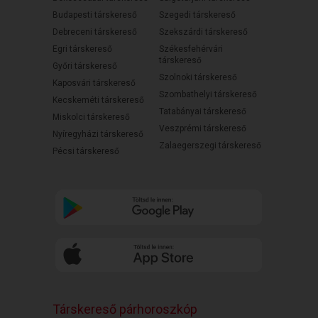
Budapesti társkereső
Szegedi társkereső
Debreceni társkereső
Szekszárdi társkereső
Egri társkereső
Székesfehérvári
társkereső
Győri társkereső
Szolnoki társkereső
Kaposvári társkereső
Szombathelyi társkereső
Kecskeméti társkereső
Tatabányai társkereső
Miskolci társkereső
Veszprémi társkereső
Nyíregyházi társkereső
Zalaegerszegi társkereső
Pécsi társkereső
Társkereső párhoroszkóp