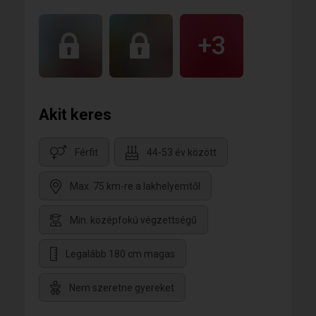
+3
Akit keres
Férfit
44-53 év között
Max. 75 km-re a lakhelyemtől
Min. középfokú végzettségű
Legalább 180 cm magas
Nem szeretne gyereket