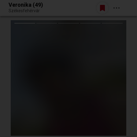
Veronika (49)
Belépés
Székesfehérvár
Egy jó randiból bármi lehet.