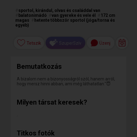
#
sportol, kirándul, olvas és családdal van
#
balatonimádó
#
van gyereke és vele él
#
172 cm
magas
#
hetente többször sportol (jóga/torna és
egyéb)
Tetszik
Üzenj
SzuperSzív
Bemutatkozás
A bizalom nem a bizonyosságról szól, hanem arról,
hogy mersz hinni abban, ami még láthatatlan."😇
Milyen társat keresek?
.
Titkos fotók