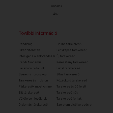
Cookiek
ÁSZF
További információ
Randiblog
Online társkereső
Sikertörténetek
Fényképes társkereső
Intelligens ajánlórendszer
Új társkereső
Randi Akadémia
Keresztény társkereső
Facebook oldalunk
Fiatal társkereső
Szerelmi horoszkóp
30as társkereső
Társkeresés mobilon
Középkorú társkereső
Párkeresők most online
Társkeresés 50 felett
Elit társkereső
Társkereső nők
Válófélben lévőknek
Társkereső férfiak
Diplomás társkereső
Szerelem első keresésre