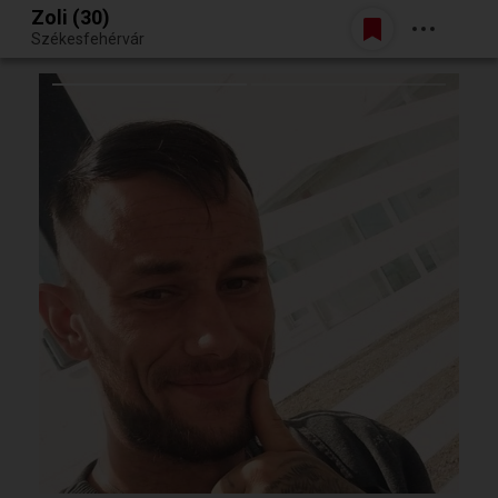
Zoli (30)
Belépés
Székesfehérvár
Egy jó randiból bármi lehet.