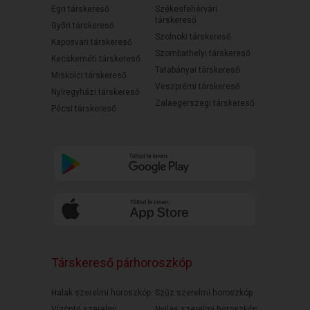
Egri társkereső
Székesfehérvári
társkereső
Győri társkereső
Szolnoki társkereső
Kaposvári társkereső
Szombathelyi társkereső
Kecskeméti társkereső
Tatabányai társkereső
Miskolci társkereső
Veszprémi társkereső
Nyíregyházi társkereső
Zalaegerszegi társkereső
Pécsi társkereső
Társkereső párhoroszkóp
Halak szerelmi horoszkóp
Szűz szerelmi horoszkóp
Vízöntő szerelmi
Nyilas szerelmi horoszkóp