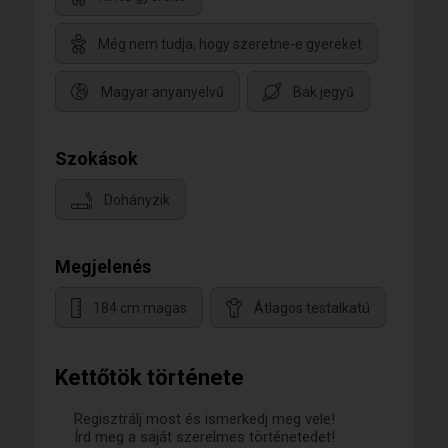
Még nem tudja, hogy szeretne-e gyereket
Magyar anyanyelvű
Bak jegyű
Szokások
Dohányzik
Megjelenés
184 cm magas
Átlagos testalkatú
Kettőtök története
Regisztrálj most és ismerkedj meg vele!
Írd meg a saját szerelmes történetedet!