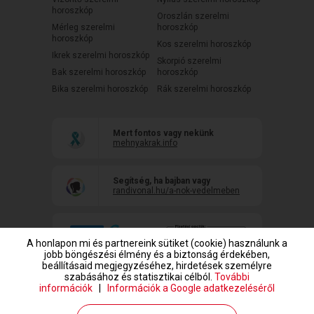
horoszkóp
Oroszlán szerelmi
Mérleg szerelmi
horoszkóp
horoszkóp
Kos szerelmi horoszkóp
Ikrek szerelmi horoszkóp
Skorpió szerelmi
Bak szerelmi horoszkóp
horoszkóp
Bika szerelmi horoszkóp
Rák szerelmi horoszkóp
Mert fontos vagy nekünk
mehnyakrak.info
Segítség, ha bajban vagy
randivonal.hu/a-nok-vedelmeben
A honlapon mi és partnereink sütiket (cookie) használunk a
jobb böngészési élmény és a biztonság érdekében,
beállításaid megjegyzéséhez, hirdetések személyre
szabásához és statisztikai célból.
További
információk
|
Információk a Google adatkezeléséről
www.randivonal.hu © Copyright 1999-2026 Dating Central Europe Zrt.