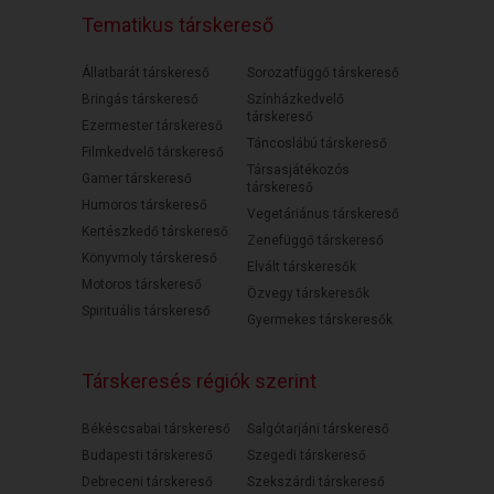
Tematikus társkereső
Állatbarát társkereső
Sorozatfüggő társkereső
Bringás társkereső
Színházkedvelő
társkereső
Ezermester társkereső
Táncoslábú társkereső
Filmkedvelő társkereső
Társasjátékozós
Gamer társkereső
társkereső
Humoros társkereső
Vegetáriánus társkereső
Kertészkedő társkereső
Zenefüggő társkereső
Könyvmoly társkereső
Elvált társkeresők
Motoros társkereső
Özvegy társkeresők
Spirituális társkereső
Gyermekes társkeresők
Társkeresés régiók szerint
Békéscsabai társkereső
Salgótarjáni társkereső
Budapesti társkereső
Szegedi társkereső
Debreceni társkereső
Szekszárdi társkereső