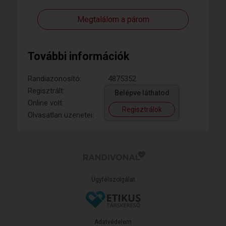
Megtalálom a párom
További információk
Randiazonosító:
4875352
Regisztrált:
Belépve láthatod
Online volt:
Regisztrálok
Olvasatlan üzenetei:
Ügyfélszolgálat
Adatvédelem