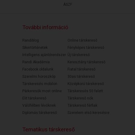
ÁSZF
További információ
Randiblog
Online társkereső
Sikertörténetek
Fényképes társkereső
Intelligens ajánlórendszer
Új társkereső
Randi Akadémia
Keresztény társkereső
Facebook oldalunk
Fiatal társkereső
Szerelmi horoszkóp
30as társkereső
Társkeresés mobilon
Középkorú társkereső
Párkeresők most online
Társkeresés 50 felett
Elit társkereső
Társkereső nők
Válófélben lévőknek
Társkereső férfiak
Diplomás társkereső
Szerelem első keresésre
Tematikus társkereső