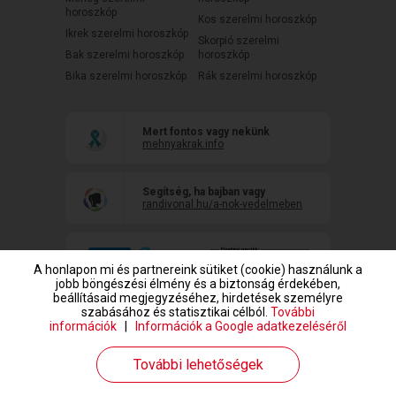
horoszkóp
Kos szerelmi horoszkóp
Ikrek szerelmi horoszkóp
Skorpió szerelmi
Bak szerelmi horoszkóp
horoszkóp
Bika szerelmi horoszkóp
Rák szerelmi horoszkóp
Mert fontos vagy nekünk
mehnyakrak.info
Segítség, ha bajban vagy
randivonal.hu/a-nok-vedelmeben
A honlapon mi és partnereink sütiket (cookie) használunk a
jobb böngészési élmény és a biztonság érdekében,
beállításaid megjegyzéséhez, hirdetések személyre
szabásához és statisztikai célból.
További
információk
|
Információk a Google adatkezeléséről
www.randivonal.hu © Copyright 1999-2026 Dating Central Europe Zrt.
További lehetőségek