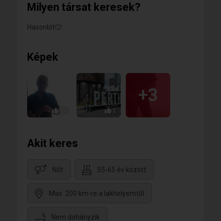
Milyen társat keresek?
Hasonlót🙂
Képek
+3
11
2
Akit keres
Nőt
55-65 év között
Max. 200 km-re a lakhelyemtől
Nem dohányzik