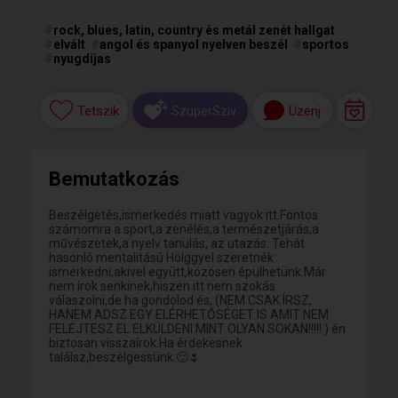
#
rock, blues, latin, country és metál zenét hallgat
#
elvált
#
angol és spanyol nyelven beszél
#
sportos
#
nyugdíjas
Tetszik
Üzenj
SzuperSzív
Bemutatkozás
Beszélgetés,ismerkedés miatt vagyok itt.Fontos
számomra a sport,a zenélés,a természetjárás,a
művészetek,a nyelv tanulás, az utazás. Tehát
hasonló mentalitású Hölggyel szeretnék
ismerkedni,akivel együtt,közösen épülhetünk.Már
nem írok senkinek,hiszen itt nem szokás
válaszolni,de ha gondolod és, (NEM CSAK ÍRSZ,
HANEM ADSZ EGY ELÉRHETŐSÉGET IS AMIT NEM
FELEJTESZ EL ELKÜLDENI MINT OLYAN SOKAN!!!!! ) én
biztosan visszaírok.Ha érdekesnek
találsz,beszélgessünk.🙂🌷