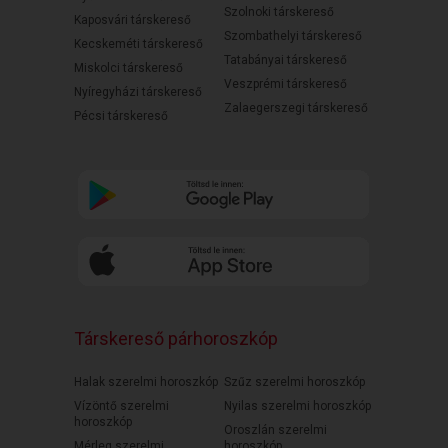
Szolnoki társkereső
Kaposvári társkereső
Szombathelyi társkereső
Kecskeméti társkereső
Tatabányai társkereső
Miskolci társkereső
Veszprémi társkereső
Nyíregyházi társkereső
Zalaegerszegi társkereső
Pécsi társkereső
Társkereső párhoroszkóp
Halak szerelmi horoszkóp
Szűz szerelmi horoszkóp
Vízöntő szerelmi
Nyilas szerelmi horoszkóp
horoszkóp
Oroszlán szerelmi
Mérleg szerelmi
horoszkóp