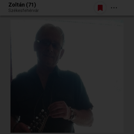
Zoltán (71)
Belépés
Székesfehérvár
Egy jó randiból bármi lehet.