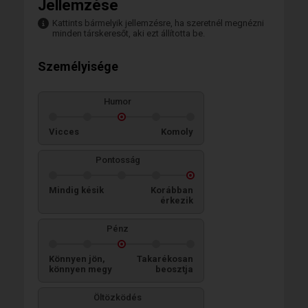
Jellemzése
Kattints bármelyik jellemzésre, ha szeretnél megnézni
minden társkeresőt, aki ezt állította be.
Személyisége
Humor
Vicces
Komoly
Pontosság
Mindig késik
Korábban
érkezik
Pénz
Könnyen jön,
Takarékosan
könnyen megy
beosztja
Öltözködés