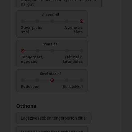
hallgat
A zenéről
Zavarja, ha
A zene az
szól
élete
Nyaralás:
Tengerpart,
Hátizsák,
napozás
kirándulás
Kivel utazik?
Kettesben
Barátokkal
Otthona
Legszívesebben tengerparton élne