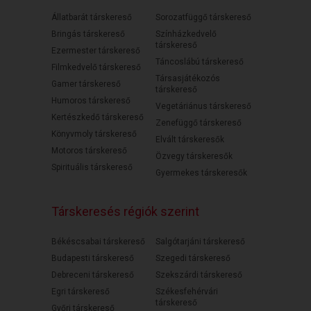
Állatbarát társkereső
Sorozatfüggő társkereső
Bringás társkereső
Színházkedvelő
társkereső
Ezermester társkereső
Táncoslábú társkereső
Filmkedvelő társkereső
Társasjátékozós
Gamer társkereső
társkereső
Humoros társkereső
Vegetáriánus társkereső
Kertészkedő társkereső
Zenefüggő társkereső
Könyvmoly társkereső
Elvált társkeresők
Motoros társkereső
Özvegy társkeresők
Spirituális társkereső
Gyermekes társkeresők
Társkeresés régiók szerint
Békéscsabai társkereső
Salgótarjáni társkereső
Budapesti társkereső
Szegedi társkereső
Debreceni társkereső
Szekszárdi társkereső
Egri társkereső
Székesfehérvári
társkereső
Győri társkereső