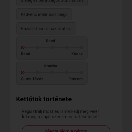
Meleg és barátságos otthona van
Kedvenc étele: diós beigli
Háziállat: nincs háziállatom
Rend
Rend
Káosz
Konyha
Sütés-főzés
Étterem
Kettőtök története
Regisztrálj most és ismerkedj meg vele!
Írd meg a saját szerelmes történetedet!
Megtalálom a párom