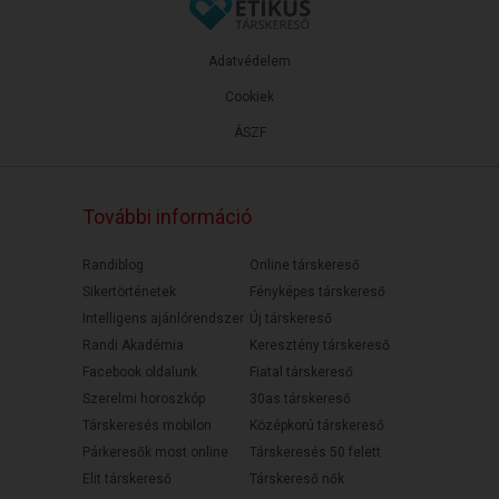
Adatvédelem
Cookiek
ÁSZF
További információ
Randiblog
Online társkereső
Sikertörténetek
Fényképes társkereső
Intelligens ajánlórendszer
Új társkereső
Randi Akadémia
Keresztény társkereső
Facebook oldalunk
Fiatal társkereső
Szerelmi horoszkóp
30as társkereső
Társkeresés mobilon
Középkorú társkereső
Párkeresők most online
Társkeresés 50 felett
Elit társkereső
Társkereső nők