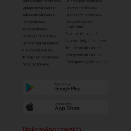
Békéscsabai társkereső
Salgótarjáni társkereső
Budapesti társkereső
Szegedi társkereső
Debreceni társkereső
Szekszárdi társkereső
Egri társkereső
Székesfehérvári
társkereső
Győri társkereső
Szolnoki társkereső
Kaposvári társkereső
Szombathelyi társkereső
Kecskeméti társkereső
Tatabányai társkereső
Miskolci társkereső
Veszprémi társkereső
Nyíregyházi társkereső
Zalaegerszegi társkereső
Pécsi társkereső
Társkereső párhoroszkóp