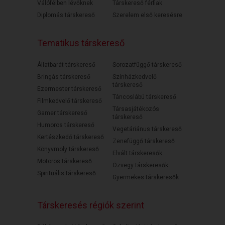
Válófélben lévőknek
Társkereső férfiak
Diplomás társkereső
Szerelem első keresésre
Tematikus társkereső
Állatbarát társkereső
Sorozatfüggő társkereső
Bringás társkereső
Színházkedvelő
társkereső
Ezermester társkereső
Táncoslábú társkereső
Filmkedvelő társkereső
Társasjátékozós
Gamer társkereső
társkereső
Humoros társkereső
Vegetáriánus társkereső
Kertészkedő társkereső
Zenefüggő társkereső
Könyvmoly társkereső
Elvált társkeresők
Motoros társkereső
Özvegy társkeresők
Spirituális társkereső
Gyermekes társkeresők
Társkeresés régiók szerint