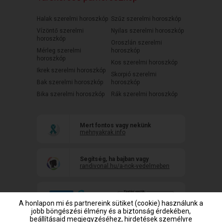
Halak szerelmi horoszkóp
Szűz szerelmi horoszkóp
Vízöntő szerelmi
Nyilas szerelmi horoszkóp
horoszkóp
Oroszlán szerelmi
Mérleg szerelmi
horoszkóp
horoszkóp
Kos szerelmi horoszkóp
Ikrek szerelmi horoszkóp
Skorpió szerelmi
Bak szerelmi horoszkóp
horoszkóp
Bika szerelmi horoszkóp
Rák szerelmi horoszkóp
Mert fontos vagy nekünk
mehnyakrak.info
Segítség, ha bajban vagy
randivonal.hu/a-nok-vedelmeben
A honlapon mi és partnereink sütiket (cookie) használunk a
jobb böngészési élmény és a biztonság érdekében,
beállításaid megjegyzéséhez, hirdetések személyre