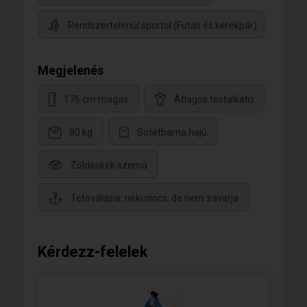
Rendszertelenül sportol (Futás és kerékpár)
Megjelenés
176 cm magas
Átlagos testalkatú
80 kg
Sötétbarna hajú
Zöldeskék szemű
Tetoválásai: neki nincs, de nem zavarja
Kérdezz-felelek