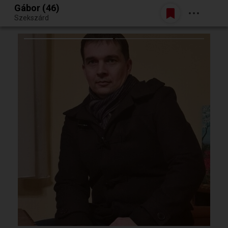
Gábor (46)
Belépés
Szekszárd
Egy jó randiból bármi lehet.