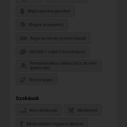
Majd szeretne gyereket
Magyar anyanyelvű
Angol és német nyelven beszél
500.000-1 millió Ft között keres
Római katolikus vallású (hisz, de nem
gyakorolja)
Skorpió jegyű
Szokások
Nem dohányzik
Mindenevő
Alkalmanként fogyaszt alkoholt