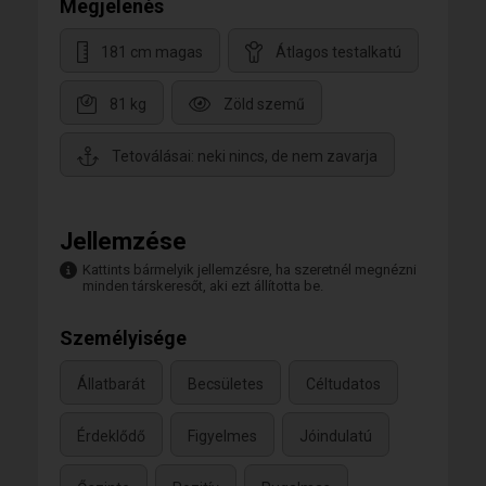
Megjelenés
181 cm magas
Átlagos testalkatú
81 kg
Zöld szemű
Tetoválásai: neki nincs, de nem zavarja
Jellemzése
Kattints bármelyik jellemzésre, ha szeretnél megnézni
minden társkeresőt, aki ezt állította be.
Személyisége
Állatbarát
Becsületes
Céltudatos
Érdeklődő
Figyelmes
Jóindulatú