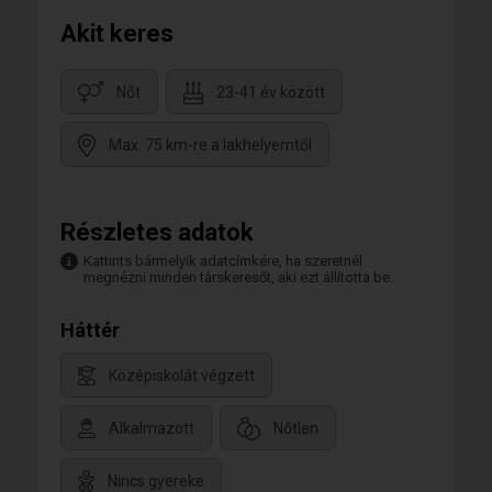
Akit keres
Nőt
23-41 év között
Max. 75 km-re a lakhelyemtől
Részletes adatok
Kattints bármelyik adatcímkére, ha szeretnél
megnézni minden társkeresőt, aki ezt állította be.
Háttér
Középiskolát végzett
Alkalmazott
Nőtlen
Nincs gyereke