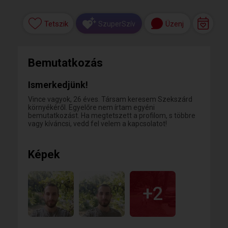
Tetszik
Üzenj
SzuperSzív
Bemutatkozás
Ismerkedjünk!
Vince vagyok, 26 éves. Társam keresem Szekszárd
környékéről. Egyelőre nem írtam egyéni
bemutatkozást. Ha megtetszett a profilom, s többre
vagy kíváncsi, vedd fel velem a kapcsolatot!
Képek
+2