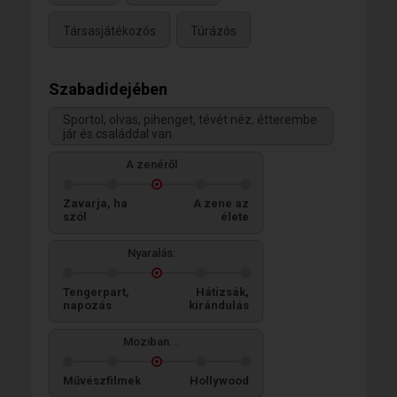
Társasjátékozós
Túrázós
Szabadidejében
Sportol, olvas, pihenget, tévét néz, étterembe
jár és családdal van
A zenéről
Zavarja, ha
A zene az
szól
élete
Nyaralás:
Tengerpart,
Hátizsák,
napozás
kirándulás
Moziban...
Művészfilmek
Hollywood