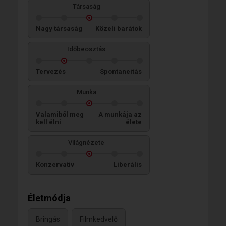
Társaság
Nagy társaság
Közeli barátok
Időbeosztás
Tervezés
Spontaneitás
Munka
Valamiből meg
A munkája az
kell élni
élete
Világnézete
Konzervatív
Liberális
Életmódja
Bringás
Filmkedvelő