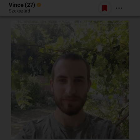
Vince (27)
Belépés
Szekszárd
Egy jó randiból bármi lehet.