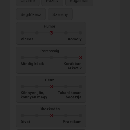
Őszinte
Pozitív
Rugalmas
Segítőkész
Szerény
Humor
Vicces
Komoly
Pontosság
Mindig késik
Korábban
érkezik
Pénz
Könnyen jön,
Takarékosan
könnyen megy
beosztja
Öltözködés
Divat
Praktikum