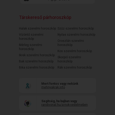
Társkereső párhoroszkóp
Halak szerelmi horoszkóp
Szűz szerelmi horoszkóp
Vízöntő szerelmi
Nyilas szerelmi horoszkóp
horoszkóp
Oroszlán szerelmi
Mérleg szerelmi
horoszkóp
horoszkóp
Kos szerelmi horoszkóp
Ikrek szerelmi horoszkóp
Skorpió szerelmi
Bak szerelmi horoszkóp
horoszkóp
Bika szerelmi horoszkóp
Rák szerelmi horoszkóp
Mert fontos vagy nekünk
mehnyakrak.info
Segítség, ha bajban vagy
randivonal.hu/a-nok-vedelmeben