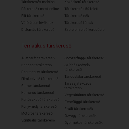
Társkeresés mobilon
Középkorú társkereső
Párkeresők most online
Társkeresés 50 felett
Elit társkereső
Társkereső nők
Válófélben lévőknek
Társkereső férfiak
Diplomás társkereső
Szerelem első keresésre
Tematikus társkereső
Állatbarát társkereső
Sorozatfüggő társkereső
Bringás társkereső
Színházkedvelő
társkereső
Ezermester társkereső
Táncoslábú társkereső
Filmkedvelő társkereső
Társasjátékozós
Gamer társkereső
társkereső
Humoros társkereső
Vegetáriánus társkereső
Kertészkedő társkereső
Zenefüggő társkereső
Könyvmoly társkereső
Elvált társkeresők
Motoros társkereső
Özvegy társkeresők
Spirituális társkereső
Gyermekes társkeresők