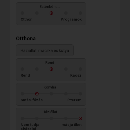
Esténként...
Otthon
Programok
Otthona
Háziállat: macska és kutya
Rend
Rend
Káosz
Konyha
Sütés-főzés
Étterem
Háziállat
Nem tudja
Imádja őket
elviselni