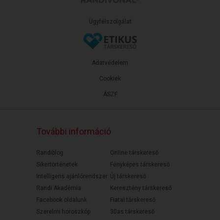
Ügyfélszolgálat
Adatvédelem
Cookiek
ÁSZF
További információ
Randiblog
Online társkereső
Sikertörténetek
Fényképes társkereső
Intelligens ajánlórendszer
Új társkereső
Randi Akadémia
Keresztény társkereső
Facebook oldalunk
Fiatal társkereső
Szerelmi horoszkóp
30as társkereső