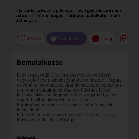
#
kirándul, olvas és pihenget
#
van gyereke, de nem
vele él
#
173 cm magas
#
átlagos testalkatú
#
nem
dohányzik
Tetszik
Üzenj
SzuperSzív
Bemutatkozás
Évek óta egyedül álló, természetet kedvelő férfi
vagyok. Keresem a boldogságot és a hozzám illő párt,
akivel jókat sétálhatunk, kirándulhatunk, de szeretem
a meghitt nyugalmat is. Őszinte, hűséges társat
keresek, akivel boldoggá tehetnénk egymást, akivel
együtt találhatjuk meg közös utunkat.
Körülményeim rendezettek, gyerekeim felnőttek,
külön élnek.
Előfizetésem már nincs, ha szeretnél megismerni,
légyszíves küldj elérhetőséget.
Képek