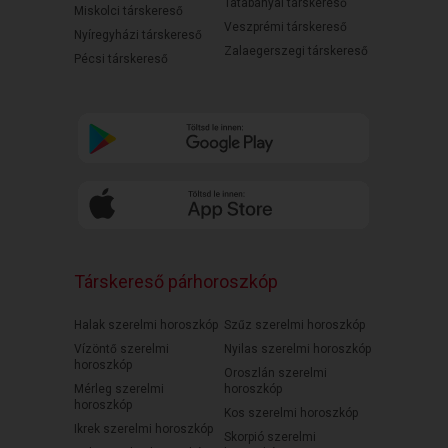
Tatabányai társkereső
Miskolci társkereső
Veszprémi társkereső
Nyíregyházi társkereső
Zalaegerszegi társkereső
Pécsi társkereső
Társkereső párhoroszkóp
Halak szerelmi horoszkóp
Szűz szerelmi horoszkóp
Vízöntő szerelmi
Nyilas szerelmi horoszkóp
horoszkóp
Oroszlán szerelmi
Mérleg szerelmi
horoszkóp
horoszkóp
Kos szerelmi horoszkóp
Ikrek szerelmi horoszkóp
Skorpió szerelmi