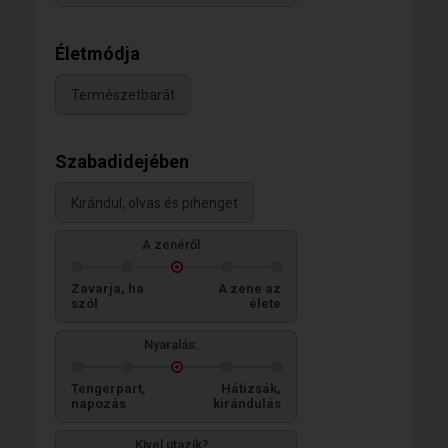
Életmódja
Természetbarát
Szabadidejében
Kirándul, olvas és pihenget
A zenéről
Zavarja, ha
A zene az
szól
élete
Nyaralás:
Tengerpart,
Hátizsák,
napozás
kirándulás
Kivel utazik?