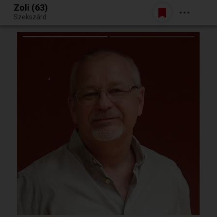
Zoli (63)
Belépés
Szekszárd
Egy jó randiból bármi lehet.