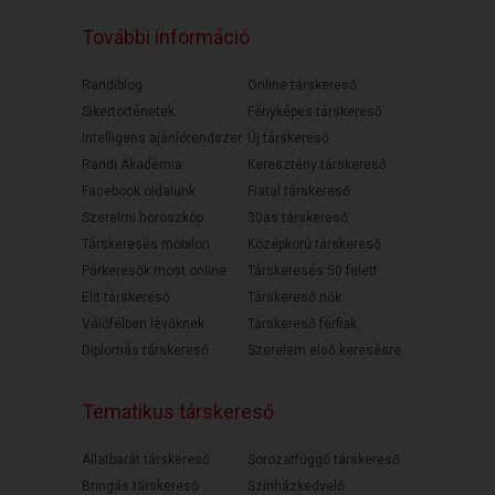
További információ
Randiblog
Online társkereső
Sikertörténetek
Fényképes társkereső
Intelligens ajánlórendszer
Új társkereső
Randi Akadémia
Keresztény társkereső
Facebook oldalunk
Fiatal társkereső
Szerelmi horoszkóp
30as társkereső
Társkeresés mobilon
Középkorú társkereső
Párkeresők most online
Társkeresés 50 felett
Elit társkereső
Társkereső nők
Válófélben lévőknek
Társkereső férfiak
Diplomás társkereső
Szerelem első keresésre
Tematikus társkereső
Állatbarát társkereső
Sorozatfüggő társkereső
Bringás társkereső
Színházkedvelő