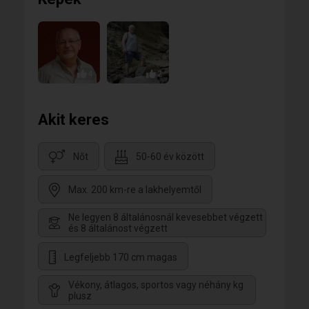
4
2
Akit keres
Nőt
50-60 év között
Max. 200 km-re a lakhelyemtől
Ne legyen 8 általánosnál kevesebbet végzett
és 8 általánost végzett
Legfeljebb 170 cm magas
Vékony, átlagos, sportos vagy néhány kg
plusz