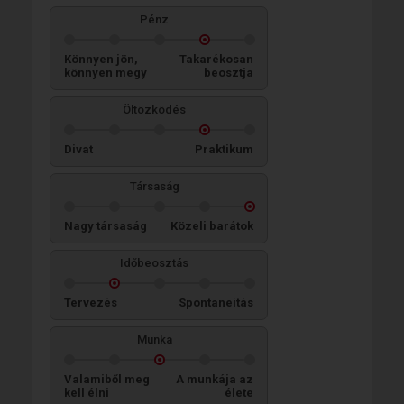
Pénz
Könnyen jön,
Takarékosan
könnyen megy
beosztja
Öltözködés
Divat
Praktikum
Társaság
Nagy társaság
Közeli barátok
Időbeosztás
Tervezés
Spontaneitás
Munka
Valamiből meg
A munkája az
kell élni
élete