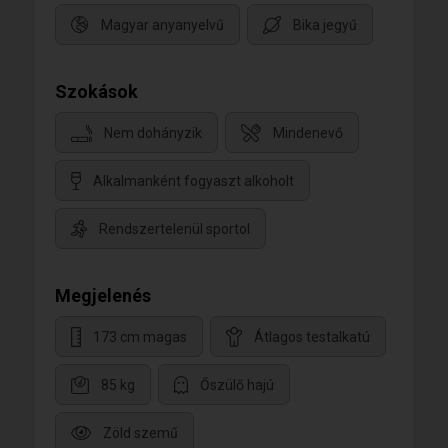
Magyar anyanyelvű
Bika jegyű
Szokások
Nem dohányzik
Mindenevő
Alkalmanként fogyaszt alkoholt
Rendszertelenül sportol
Megjelenés
173 cm magas
Átlagos testalkatú
85 kg
Őszülő hajú
Zöld szemű