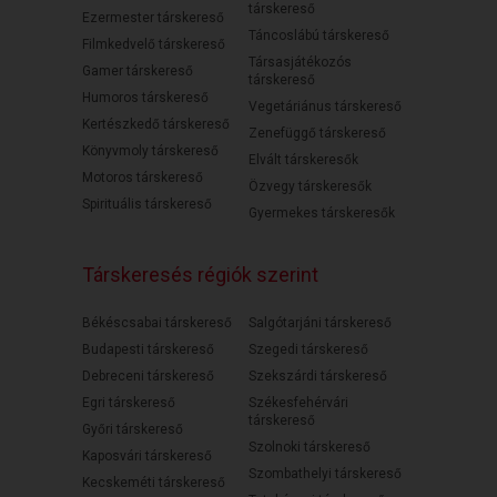
társkereső
Ezermester társkereső
Táncoslábú társkereső
Filmkedvelő társkereső
Társasjátékozós
Gamer társkereső
társkereső
Humoros társkereső
Vegetáriánus társkereső
Kertészkedő társkereső
Zenefüggő társkereső
Könyvmoly társkereső
Elvált társkeresők
Motoros társkereső
Özvegy társkeresők
Spirituális társkereső
Gyermekes társkeresők
Társkeresés régiók szerint
Békéscsabai társkereső
Salgótarjáni társkereső
Budapesti társkereső
Szegedi társkereső
Debreceni társkereső
Szekszárdi társkereső
Egri társkereső
Székesfehérvári
társkereső
Győri társkereső
Szolnoki társkereső
Kaposvári társkereső
Szombathelyi társkereső
Kecskeméti társkereső