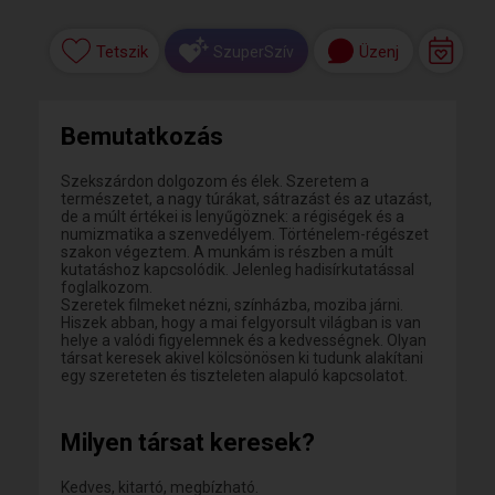
Tetszik
Üzenj
SzuperSzív
Bemutatkozás
Szekszárdon dolgozom és élek. Szeretem a
természetet, a nagy túrákat, sátrazást és az utazást,
de a múlt értékei is lenyűgöznek: a régiségek és a
numizmatika a szenvedélyem. Történelem-régészet
szakon végeztem. A munkám is részben a múlt
kutatáshoz kapcsolódik. Jelenleg hadisírkutatással
foglalkozom.
Szeretek filmeket nézni, színházba, moziba járni.
Hiszek abban, hogy a mai felgyorsult világban is van
helye a valódi figyelemnek és a kedvességnek. Olyan
társat keresek akivel kölcsönösen ki tudunk alakítani
egy szereteten és tiszteleten alapuló kapcsolatot.
Milyen társat keresek?
Kedves, kitartó, megbízható.