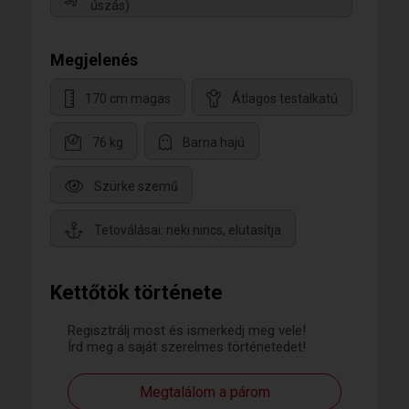
úszás)
Megjelenés
170 cm magas
Átlagos testalkatú
76 kg
Barna hajú
Szürke szemű
Tetoválásai: neki nincs, elutasítja
Kettőtök története
Regisztrálj most és ismerkedj meg vele!
Írd meg a saját szerelmes történetedet!
Megtalálom a párom