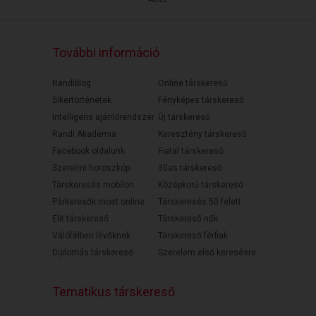
További információ
Randiblog
Online társkereső
Sikertörténetek
Fényképes társkereső
Intelligens ajánlórendszer
Új társkereső
Randi Akadémia
Keresztény társkereső
Facebook oldalunk
Fiatal társkereső
Szerelmi horoszkóp
30as társkereső
Társkeresés mobilon
Középkorú társkereső
Párkeresők most online
Társkeresés 50 felett
Elit társkereső
Társkereső nők
Válófélben lévőknek
Társkereső férfiak
Diplomás társkereső
Szerelem első keresésre
Tematikus társkereső