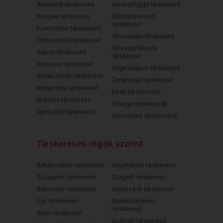
Állatbarát társkereső
Sorozatfüggő társkereső
Bringás társkereső
Színházkedvelő
társkereső
Ezermester társkereső
Táncoslábú társkereső
Filmkedvelő társkereső
Társasjátékozós
Gamer társkereső
társkereső
Humoros társkereső
Vegetáriánus társkereső
Kertészkedő társkereső
Zenefüggő társkereső
Könyvmoly társkereső
Elvált társkeresők
Motoros társkereső
Özvegy társkeresők
Spirituális társkereső
Gyermekes társkeresők
Társkeresés régiók szerint
Békéscsabai társkereső
Salgótarjáni társkereső
Budapesti társkereső
Szegedi társkereső
Debreceni társkereső
Szekszárdi társkereső
Egri társkereső
Székesfehérvári
társkereső
Győri társkereső
Szolnoki társkereső