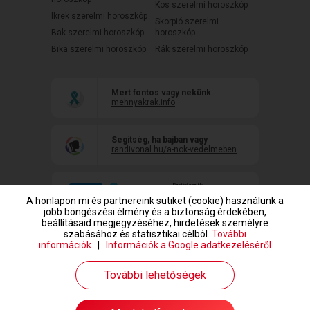
Kos szerelmi horoszkóp
Ikrek szerelmi horoszkóp
Skorpió szerelmi
Bak szerelmi horoszkóp
horoszkóp
Bika szerelmi horoszkóp
Rák szerelmi horoszkóp
Mert fontos vagy nekünk
mehnyakrak.info
Segítség, ha bajban vagy
randivonal.hu/a-nok-vedelmeben
A honlapon mi és partnereink sütiket (cookie) használunk a
jobb böngészési élmény és a biztonság érdekében,
beállításaid megjegyzéséhez, hirdetések személyre
szabásához és statisztikai célból.
További
információk
|
Információk a Google adatkezeléséről
www.randivonal.hu © Copyright 1999-2026 Dating Central Europe Zrt.
További lehetőségek