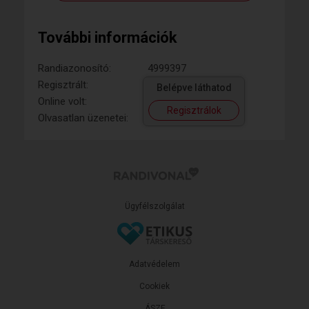
További információk
Randiazonosító:
4999397
Regisztrált:
Belépve láthatod
Online volt:
Regisztrálok
Olvasatlan üzenetei:
Ügyfélszolgálat
Adatvédelem
Cookiek
ÁSZF