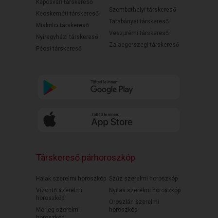
Kaposvári társkereső
Szombathelyi társkereső
Kecskeméti társkereső
Tatabányai társkereső
Miskolci társkereső
Veszprémi társkereső
Nyíregyházi társkereső
Zalaegerszegi társkereső
Pécsi társkereső
Társkereső párhoroszkóp
Halak szerelmi horoszkóp
Szűz szerelmi horoszkóp
Vízöntő szerelmi
Nyilas szerelmi horoszkóp
horoszkóp
Oroszlán szerelmi
Mérleg szerelmi
horoszkóp
horoszkóp