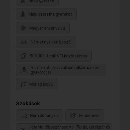
Nincs gyereke
Majd szeretne gyereket
Magyar anyanyelvű
Német nyelven beszél
500.000-1 millió Ft között keres
Római katolikus vallású (alkalmanként
gyakorolja)
Mérleg jegyű
Szokások
Nem dohányzik
Mindenevő
Hetente többször sportol (Futás, kerékpár és