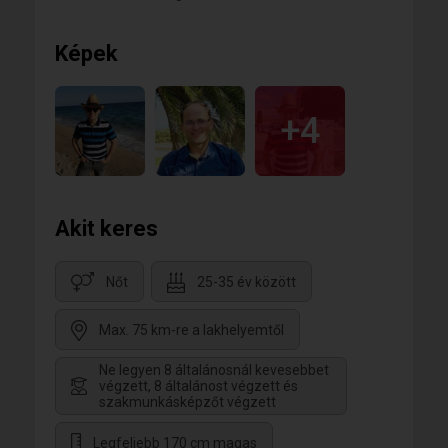
Képek
+4
Akit keres
Nőt
25-35 év között
Max. 75 km-re a lakhelyemtől
Ne legyen 8 általánosnál kevesebbet
végzett, 8 általánost végzett és
szakmunkásképzőt végzett
Legfeljebb 170 cm magas