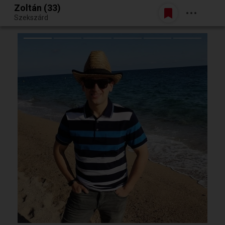
Zoltán (33)
Belépés
Szekszárd
Egy jó randiból bármi lehet.