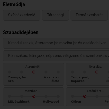
Életmódja
Színházkedvelő
Társasági
Természetbarát
Szabadidejében
Kirándul, utazik, étterembe jár, moziba jár és családdal van
Klasszikus, latin, jazz, népzene, világzene és szimfonikus 
A zenéről
Nyaralás:
Zavarja, ha
A zene az
Tengerpart,
szól
élete
napozás
ki
Moziban...
Esténként...
Művészfilmek
Hollywood
Otthon
Pr