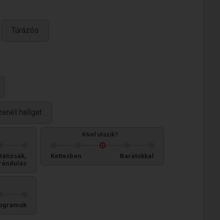
Túrázós
zenét hallgat
Kivel utazik?
Hátizsák,
Kettesben
Barátokkal
rándulás
ogramok