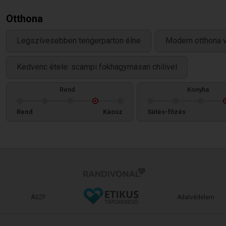
Otthona
Legszívesebben tengerparton élne
Modern otthona 
Kedvenc étele: scampi fokhagymásan chilivel
Rend
Konyha
Rend
Káosz
Sütés-főzés
ÁSZF
Adatvédelem