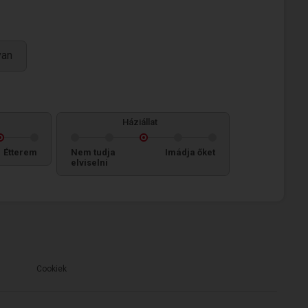
van
Háziállat
Étterem
Nem tudja
Imádja őket
elviselni
Cookiek