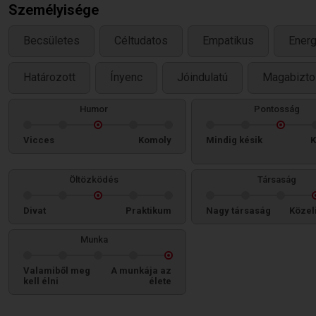
Személyisége
Becsületes
Céltudatos
Empatikus
Energ
Határozott
Ínyenc
Jóindulatú
Magabizto
Humor
Pontosság
Vicces
Komoly
Mindig késik
K
Öltözködés
Társaság
Divat
Praktikum
Nagy társaság
Közel
Munka
Valamiből meg
A munkája az
kell élni
élete