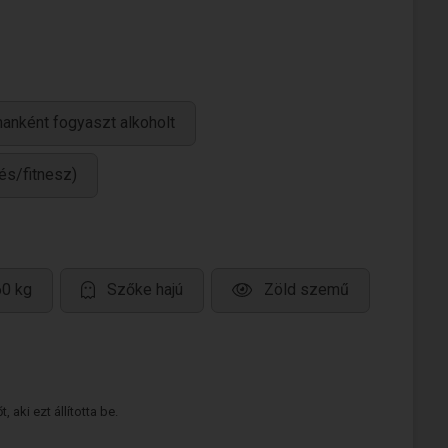
anként fogyaszt alkoholt
és/fitnesz)
60 kg
Szőke hajú
Zöld szemű
 aki ezt állította be.