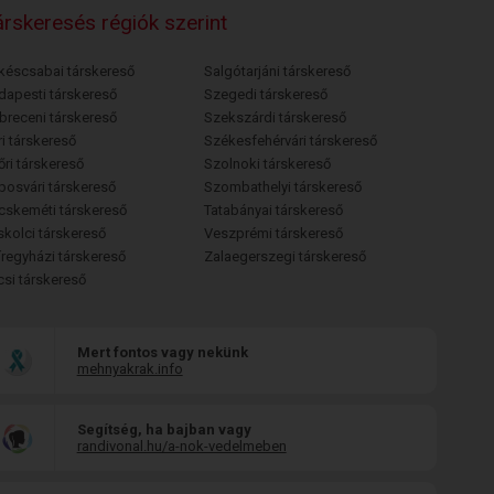
rskeresés régiók szerint
késcsabai társkereső
Salgótarjáni társkereső
dapesti társkereső
Szegedi társkereső
breceni társkereső
Szekszárdi társkereső
i társkereső
Székesfehérvári társkereső
őri társkereső
Szolnoki társkereső
posvári társkereső
Szombathelyi társkereső
cskeméti társkereső
Tatabányai társkereső
skolci társkereső
Veszprémi társkereső
íregyházi társkereső
Zalaegerszegi társkereső
csi társkereső
Mert fontos vagy nekünk
mehnyakrak.info
Segítség, ha bajban vagy
randivonal.hu/a-nok-vedelmeben