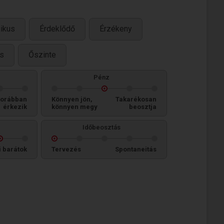
ikus
Érdeklődő
Érzékeny
s
Őszinte
Pénz
orábban
Könnyen jön,
Takarékosan
érkezik
könnyen megy
beosztja
Időbeosztás
i barátok
Tervezés
Spontaneitás