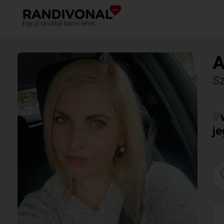
Egy jó randiból bármi lehet.
A
S
#
j