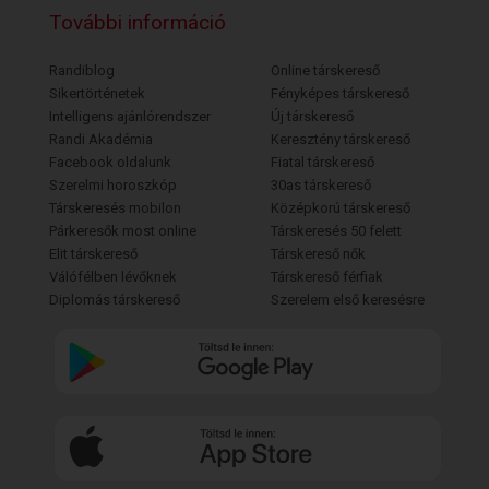
További információ
Randiblog
Online társkereső
Sikertörténetek
Fényképes társkereső
Intelligens ajánlórendszer
Új társkereső
Randi Akadémia
Keresztény társkereső
Facebook oldalunk
Fiatal társkereső
Szerelmi horoszkóp
30as társkereső
Társkeresés mobilon
Középkorú társkereső
Párkeresők most online
Társkeresés 50 felett
Elit társkereső
Társkereső nők
Válófélben lévőknek
Társkereső férfiak
Diplomás társkereső
Szerelem első keresésre