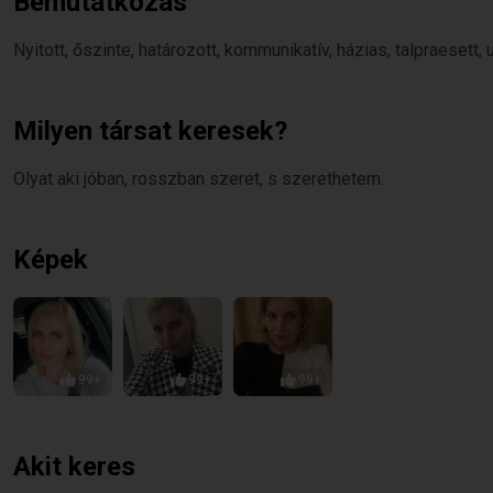
Bemutatkozás
Nyitott, őszinte, határozott, kommunikatív, házias, talpraesett, 
Milyen társat keresek?
Olyat aki jóban, rosszban szeret, s szerethetem.
Képek
99+
99+
99+
Akit keres