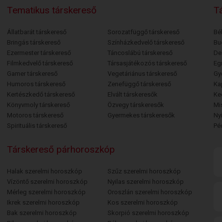
Tematikus társkereső
Tá
Állatbarát társkereső
Sorozatfüggő társkereső
Bé
Bringás társkereső
Színházkedvelő társkereső
Bu
Ezermester társkereső
Táncoslábú társkereső
De
Filmkedvelő társkereső
Társasjátékozós társkereső
Egr
Gamer társkereső
Vegetáriánus társkereső
Gy
Humoros társkereső
Zenefüggő társkereső
Ka
Kertészkedő társkereső
Elvált társkeresők
Ke
Könyvmoly társkereső
Özvegy társkeresők
Mi
Motoros társkereső
Gyermekes társkeresők
Ny
Spirituális társkereső
Pé
Társkereső párhoroszkóp
Halak szerelmi horoszkóp
Szűz szerelmi horoszkóp
Vízöntő szerelmi horoszkóp
Nyilas szerelmi horoszkóp
Mérleg szerelmi horoszkóp
Oroszlán szerelmi horoszkóp
Ikrek szerelmi horoszkóp
Kos szerelmi horoszkóp
Bak szerelmi horoszkóp
Skorpió szerelmi horoszkóp