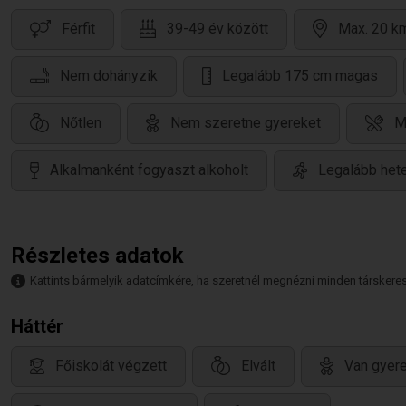
Férfit
39-49 év között
Max. 20 km
Nem dohányzik
Legalább 175 cm magas
Nőtlen
Nem szeretne gyereket
M
Alkalmanként fogyaszt alkoholt
Legalább hete
Részletes adatok
Kattints bármelyik adatcímkére, ha szeretnél megnézni minden társkeresőt,
Háttér
Főiskolát végzett
Elvált
Van gyere