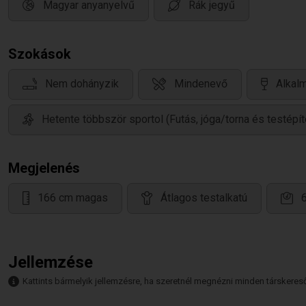
Magyar anyanyelvű
Rák jegyű
Szokások
Nem dohányzik
Mindenevő
Alkalm
Hetente többször sportol (Futás, jóga/torna és testépít
Megjelenés
166 cm magas
Átlagos testalkatú
Jellemzése
Kattints bármelyik jellemzésre, ha szeretnél megnézni minden társkeresőt,