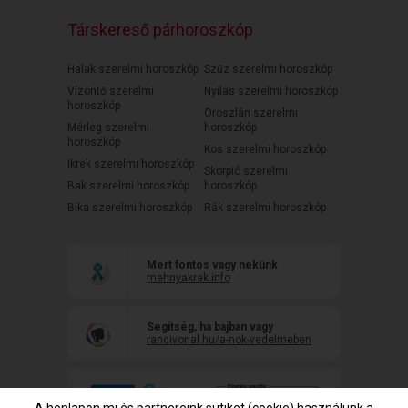
Társkereső párhoroszkóp
Halak szerelmi horoszkóp
Szűz szerelmi horoszkóp
Vízöntő szerelmi
Nyilas szerelmi horoszkóp
horoszkóp
Oroszlán szerelmi
Mérleg szerelmi
horoszkóp
horoszkóp
Kos szerelmi horoszkóp
Ikrek szerelmi horoszkóp
Skorpió szerelmi
Bak szerelmi horoszkóp
horoszkóp
Bika szerelmi horoszkóp
Rák szerelmi horoszkóp
Mert fontos vagy nekünk
mehnyakrak.info
Segítség, ha bajban vagy
randivonal.hu/a-nok-vedelmeben