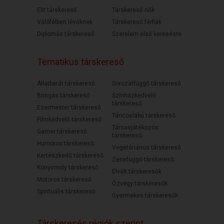
Elit társkereső
Társkereső nők
Válófélben lévőknek
Társkereső férfiak
Diplomás társkereső
Szerelem első keresésre
Tematikus társkereső
Állatbarát társkereső
Sorozatfüggő társkereső
Bringás társkereső
Színházkedvelő
társkereső
Ezermester társkereső
Táncoslábú társkereső
Filmkedvelő társkereső
Társasjátékozós
Gamer társkereső
társkereső
Humoros társkereső
Vegetáriánus társkereső
Kertészkedő társkereső
Zenefüggő társkereső
Könyvmoly társkereső
Elvált társkeresők
Motoros társkereső
Özvegy társkeresők
Spirituális társkereső
Gyermekes társkeresők
Társkeresés régiók szerint