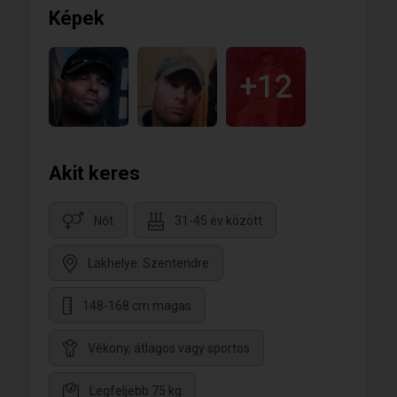
Képek
+12
Akit keres
Nőt
31-45 év között
Lakhelye: Szentendre
148-168 cm magas
Vékony, átlagos vagy sportos
Legfeljebb 75 kg