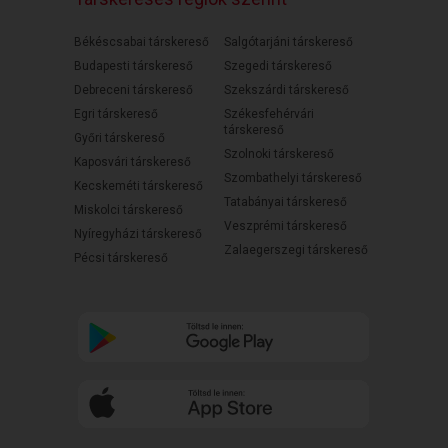
Békéscsabai társkereső
Salgótarjáni társkereső
Budapesti társkereső
Szegedi társkereső
Debreceni társkereső
Szekszárdi társkereső
Egri társkereső
Székesfehérvári
társkereső
Győri társkereső
Szolnoki társkereső
Kaposvári társkereső
Szombathelyi társkereső
Kecskeméti társkereső
Tatabányai társkereső
Miskolci társkereső
Veszprémi társkereső
Nyíregyházi társkereső
Zalaegerszegi társkereső
Pécsi társkereső