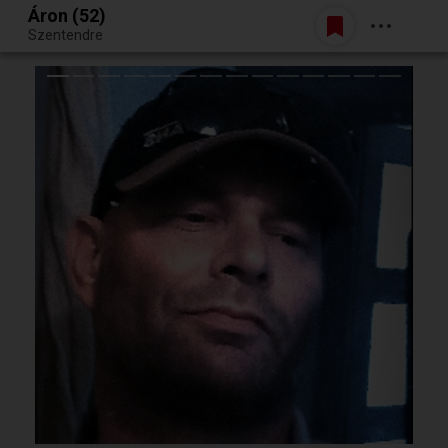
Áron (52)
Belépés
Szentendre
Egy jó randiból bármi lehet.