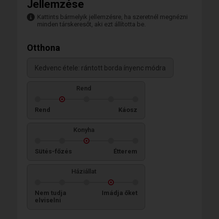
Jellemzése
Kattints bármelyik jellemzésre, ha szeretnél megnézni
minden társkeresőt, aki ezt állította be.
Otthona
Kedvenc étele: rántott borda ínyenc módra
Rend
Rend
Káosz
Konyha
Sütés-főzés
Étterem
Háziállat
Nem tudja
Imádja őket
elviselni