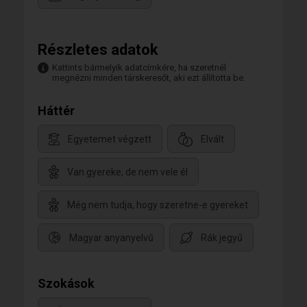
Részletes adatok
Kattints bármelyik adatcímkére, ha szeretnél
megnézni minden társkeresőt, aki ezt állította be.
Háttér
Egyetemet végzett
Elvált
Van gyereke, de nem vele él
Még nem tudja, hogy szeretne-e gyereket
Magyar anyanyelvű
Rák jegyű
Szokások