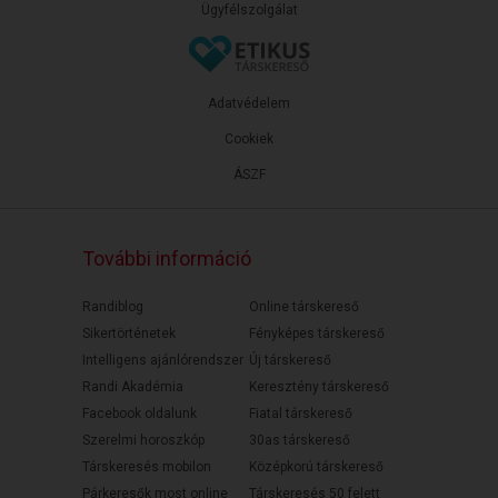
Ügyfélszolgálat
Adatvédelem
Cookiek
ÁSZF
További információ
Randiblog
Online társkereső
Sikertörténetek
Fényképes társkereső
Intelligens ajánlórendszer
Új társkereső
Randi Akadémia
Keresztény társkereső
Facebook oldalunk
Fiatal társkereső
Szerelmi horoszkóp
30as társkereső
Társkeresés mobilon
Középkorú társkereső
Párkeresők most online
Társkeresés 50 felett