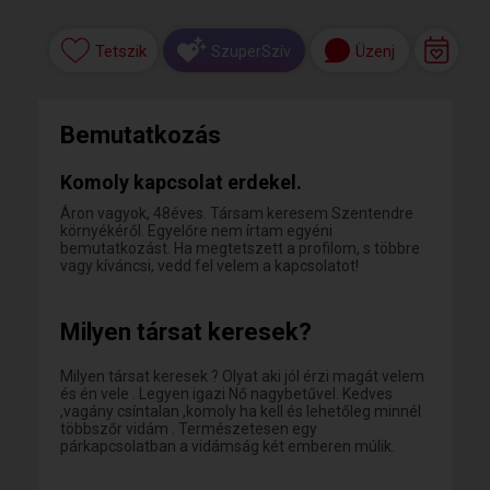
Tetszik
Üzenj
SzuperSzív
Bemutatkozás
Komoly kapcsolat erdekel.
Áron vagyok, 48éves. Társam keresem Szentendre
környékéről. Egyelőre nem írtam egyéni
bemutatkozást. Ha megtetszett a profilom, s többre
vagy kíváncsi, vedd fel velem a kapcsolatot!
Milyen társat keresek?
Milyen társat keresek ? Olyat aki jól érzi magát velem
és én vele . Legyen igazi Nő nagybetűvel. Kedves
,vagány csíntalan ,komoly ha kell és lehetőleg minnél
többszőr vidám . Természetesen egy
párkapcsolatban a vidámság két emberen múlik.