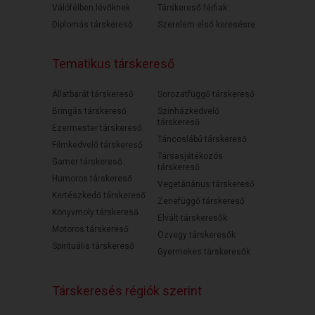
Válófélben lévőknek
Társkereső férfiak
Diplomás társkereső
Szerelem első keresésre
Tematikus társkereső
Állatbarát társkereső
Sorozatfüggő társkereső
Bringás társkereső
Színházkedvelő
társkereső
Ezermester társkereső
Táncoslábú társkereső
Filmkedvelő társkereső
Társasjátékozós
Gamer társkereső
társkereső
Humoros társkereső
Vegetáriánus társkereső
Kertészkedő társkereső
Zenefüggő társkereső
Könyvmoly társkereső
Elvált társkeresők
Motoros társkereső
Özvegy társkeresők
Spirituális társkereső
Gyermekes társkeresők
Társkeresés régiók szerint