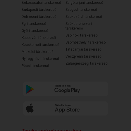
Békéscsabai társkereső
Salgótarjáni társkereső
Budapesti társkereső
Szegedi társkereső
Debreceni társkereső
Szekszárdi társkereső
Egri társkereső
Székesfehérvári
társkereső
Győri társkereső
Szolnoki társkereső
Kaposvári társkereső
Szombathelyi társkereső
Kecskeméti társkereső
Tatabányai társkereső
Miskolci társkereső
Veszprémi társkereső
Nyíregyházi társkereső
Zalaegerszegi társkereső
Pécsi társkereső
Társkereső párhoroszkóp