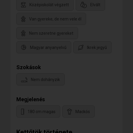
Középiskolát végzett
Elvált
Van gyereke, de nem vele él
Nem szeretne gyereket
Magyar anyanyelvű
Ikrek jegyű
Szokások
Nem dohányzik
Megjelenés
180 cm magas
Mackós
Kettőtök története