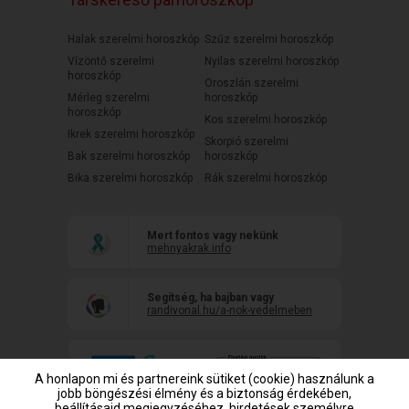
Halak szerelmi horoszkóp
Szűz szerelmi horoszkóp
Vízöntő szerelmi
Nyilas szerelmi horoszkóp
horoszkóp
Oroszlán szerelmi
Mérleg szerelmi
horoszkóp
horoszkóp
Kos szerelmi horoszkóp
Ikrek szerelmi horoszkóp
Skorpió szerelmi
Bak szerelmi horoszkóp
horoszkóp
Bika szerelmi horoszkóp
Rák szerelmi horoszkóp
Mert fontos vagy nekünk
mehnyakrak.info
Segítség, ha bajban vagy
randivonal.hu/a-nok-vedelmeben
A honlapon mi és partnereink sütiket (cookie) használunk a
jobb böngészési élmény és a biztonság érdekében,
beállításaid megjegyzéséhez, hirdetések személyre