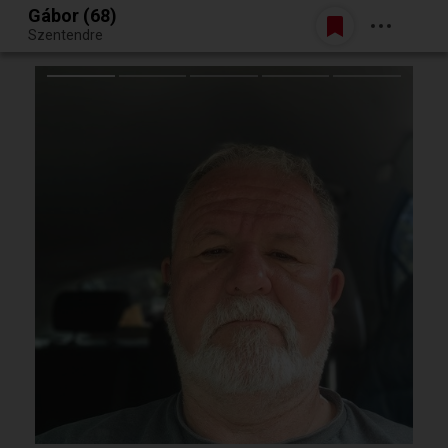
Gábor (68)
Belépés
Szentendre
Egy jó randiból bármi lehet.