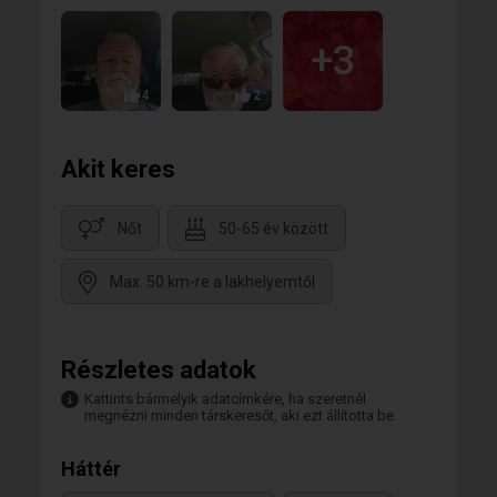
+3
4
2
Akit keres
Nőt
50-65 év között
Max. 50 km-re a lakhelyemtől
Részletes adatok
Kattints bármelyik adatcímkére, ha szeretnél
megnézni minden társkeresőt, aki ezt állította be.
Háttér