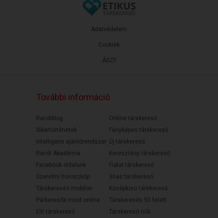
Adatvédelem
Cookiek
ÁSZF
További információ
Randiblog
Online társkereső
Sikertörténetek
Fényképes társkereső
Intelligens ajánlórendszer
Új társkereső
Randi Akadémia
Keresztény társkereső
Facebook oldalunk
Fiatal társkereső
Szerelmi horoszkóp
30as társkereső
Társkeresés mobilon
Középkorú társkereső
Párkeresők most online
Társkeresés 50 felett
Elit társkereső
Társkereső nők