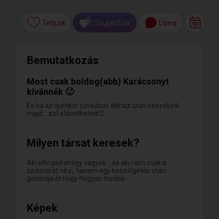
Tetszik
Üzenj
SzuperSzív
Bemutatkozás
Most csak boldog(abb) Karácsonyt
kívánnék 🙂
És ha az ilyenkor szokásos diliház után beszélünk
majd....azt eldöntheted🙂
Milyen társat keresek?
Aki elfogad ahogy vagyok....és aki nem csak a
számokat nézi, hanem egy beszélgetés után
gondolja át hogy hogyan tovább....
Képek