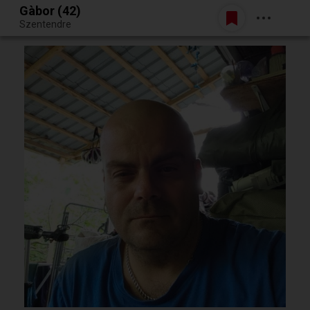
Gàbor (42)
Belépés
Szentendre
Egy jó randiból bármi lehet.