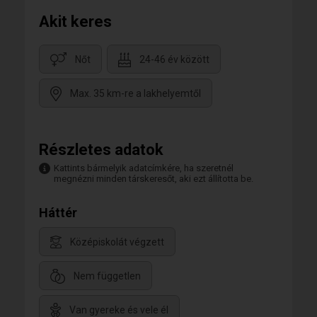
Akit keres
Nőt
24-46 év között
Max. 35 km-re a lakhelyemtől
Részletes adatok
Kattints bármelyik adatcímkére, ha szeretnél
megnézni minden társkeresőt, aki ezt állította be.
Háttér
Középiskolát végzett
Nem független
Van gyereke és vele él