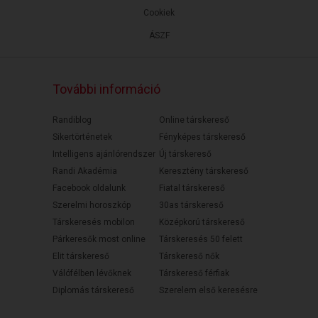
Cookiek
ÁSZF
További információ
Randiblog
Online társkereső
Sikertörténetek
Fényképes társkereső
Intelligens ajánlórendszer
Új társkereső
Randi Akadémia
Keresztény társkereső
Facebook oldalunk
Fiatal társkereső
Szerelmi horoszkóp
30as társkereső
Társkeresés mobilon
Középkorú társkereső
Párkeresők most online
Társkeresés 50 felett
Elit társkereső
Társkereső nők
Válófélben lévőknek
Társkereső férfiak
Diplomás társkereső
Szerelem első keresésre