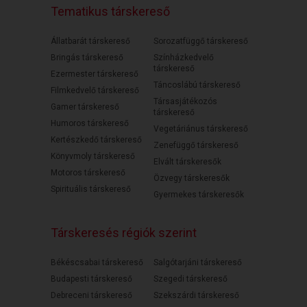
Tematikus társkereső
Állatbarát társkereső
Sorozatfüggő társkereső
Bringás társkereső
Színházkedvelő
társkereső
Ezermester társkereső
Táncoslábú társkereső
Filmkedvelő társkereső
Társasjátékozós
Gamer társkereső
társkereső
Humoros társkereső
Vegetáriánus társkereső
Kertészkedő társkereső
Zenefüggő társkereső
Könyvmoly társkereső
Elvált társkeresők
Motoros társkereső
Özvegy társkeresők
Spirituális társkereső
Gyermekes társkeresők
Társkeresés régiók szerint
Békéscsabai társkereső
Salgótarjáni társkereső
Budapesti társkereső
Szegedi társkereső
Debreceni társkereső
Szekszárdi társkereső