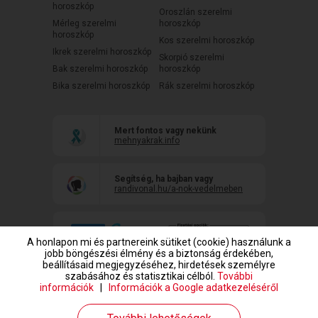
horoszkóp
Oroszlán szerelmi
Mérleg szerelmi
horoszkóp
horoszkóp
Kos szerelmi horoszkóp
Ikrek szerelmi horoszkóp
Skorpió szerelmi
Bak szerelmi horoszkóp
horoszkóp
Bika szerelmi horoszkóp
Rák szerelmi horoszkóp
Mert fontos vagy nekünk
mehnyakrak.info
Segítség, ha bajban vagy
randivonal.hu/a-nok-vedelmeben
A honlapon mi és partnereink sütiket (cookie) használunk a
jobb böngészési élmény és a biztonság érdekében,
beállításaid megjegyzéséhez, hirdetések személyre
szabásához és statisztikai célból.
További
információk
|
Információk a Google adatkezeléséről
www.randivonal.hu © Copyright 1999-2026 Dating Central Europe Zrt.