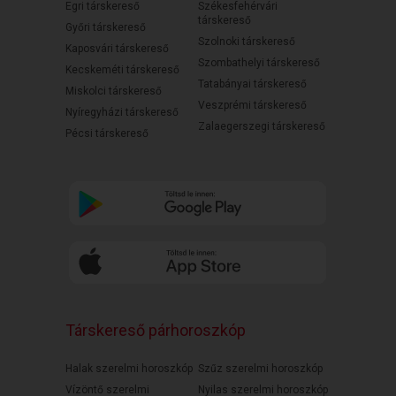
Egri társkereső
Székesfehérvári
társkereső
Győri társkereső
Szolnoki társkereső
Kaposvári társkereső
Szombathelyi társkereső
Kecskeméti társkereső
Tatabányai társkereső
Miskolci társkereső
Veszprémi társkereső
Nyíregyházi társkereső
Zalaegerszegi társkereső
Pécsi társkereső
Társkereső párhoroszkóp
Halak szerelmi horoszkóp
Szűz szerelmi horoszkóp
Vízöntő szerelmi
Nyilas szerelmi horoszkóp