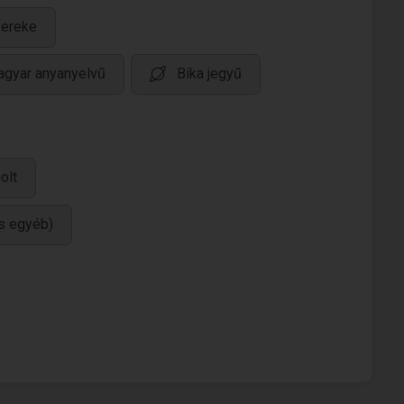
yereke
gyar anyanyelvű
Bika jegyű
olt
és egyéb)