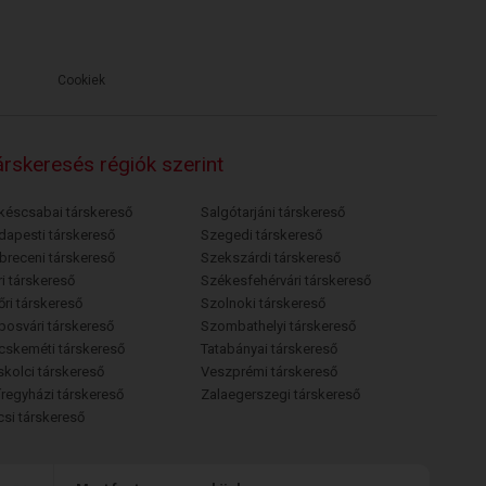
Cookiek
rskeresés régiók szerint
késcsabai társkereső
Salgótarjáni társkereső
dapesti társkereső
Szegedi társkereső
breceni társkereső
Szekszárdi társkereső
i társkereső
Székesfehérvári társkereső
őri társkereső
Szolnoki társkereső
posvári társkereső
Szombathelyi társkereső
cskeméti társkereső
Tatabányai társkereső
skolci társkereső
Veszprémi társkereső
íregyházi társkereső
Zalaegerszegi társkereső
csi társkereső