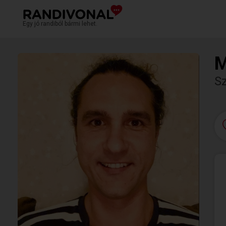
Egy jó randiból bármi lehet.
M
S