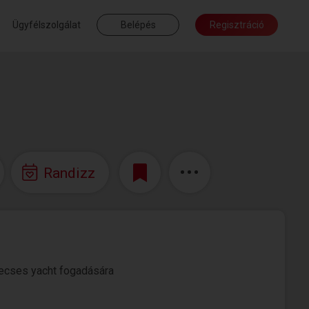
Ügyfélszolgálat
Belépés
Regisztráció
Randizz
 kecses yacht fogadására