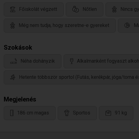
Főiskolát végzett
Nőtlen
Nincs g
Még nem tudja, hogy szeretne-e gyereket
Ma
Szokások
Néha dohányzik
Alkalmanként fogyaszt alkoh
Hetente többször sportol (Futás, kerékpár, jóga/torna 
Megjelenés
186 cm magas
Sportos
91 kg