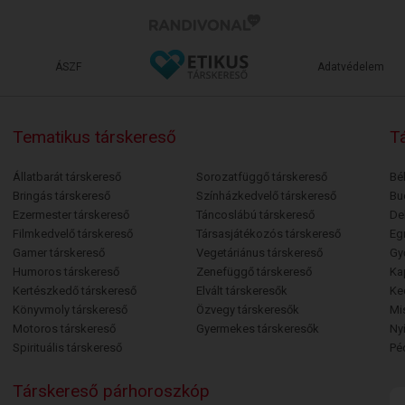
ÁSZF
Adatvédelem
Tematikus társkereső
Tá
Állatbarát társkereső
Sorozatfüggő társkereső
Bé
Bringás társkereső
Színházkedvelő társkereső
Bu
Ezermester társkereső
Táncoslábú társkereső
De
Filmkedvelő társkereső
Társasjátékozós társkereső
Egr
Gamer társkereső
Vegetáriánus társkereső
Gy
Humoros társkereső
Zenefüggő társkereső
Ka
Kertészkedő társkereső
Elvált társkeresők
Ke
Könyvmoly társkereső
Özvegy társkeresők
Mi
Motoros társkereső
Gyermekes társkeresők
Ny
Spirituális társkereső
Pé
Társkereső párhoroszkóp