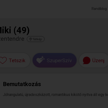
Randiblog
iki (49)
zentendre
Térkép
Tetszik
SzuperSzív
Üzenj
Bemutatkozás
Jóhangulatú, újradeszkázott, romantikus kikötő nyitva áll egy