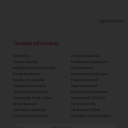
Ügyfélszolgálat
További információ
Randiblog
Online társkereső
Sikertörténetek
Fényképes társkereső
Intelligens ajánlórendszer
Új társkereső
Randi Akadémia
Keresztény társkereső
Facebook oldalunk
Fiatal társkereső
Szerelmi horoszkóp
30as társkereső
Társkeresés mobilon
Középkorú társkereső
Párkeresők most online
Társkeresés 50 felett
Elit társkereső
Társkereső nők
Válófélben lévőknek
Társkereső férfiak
Diplomás társkereső
Szerelem első keresésre