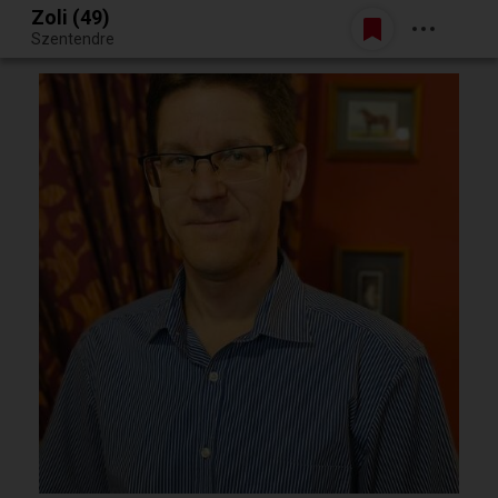
Zoli (49)
Belépés
Szentendre
Egy jó randiból bármi lehet.