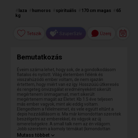
#
laza
#
humoros
#
spirituális
#
170 cm magas
#
65
kg
Tetszik
Üzenj
SzuperSzív
Bemutatkozás
Éveim száma lehet, hogy sok, de a gondolkodásom
fiatalos és nyitott. Világ életemben félénk és
visszahúzódó ember voltam, de nem igazán
értettem, hogy miért van ez így. Hosszúúú útkeresés
és rengeteg önvizsgálat eredményeként sikerült
megértenem önmagamat, mert sikerült
megértenem magát az Életet. Kb 1.5 éve teljesen
más ember vagyok, mint aki eddig voltam.
Elengedtem a félelmeimet, és vele együtt eltűnt a
depis hozzáállásom is. Ma már kimondottan szeretek
beszélgetni az emberekkel, és vágyok az új
ismeretségekre. A small talk nem az én világom.
Jobb szeretem a komoly témákat (kimondottan
szeretek tabukról beszélni, és megfigyelni, ahogyan
Mutass többet