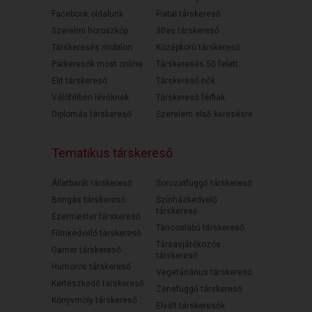
Facebook oldalunk
Fiatal társkereső
Szerelmi horoszkóp
30as társkereső
Társkeresés mobilon
Középkorú társkereső
Párkeresők most online
Társkeresés 50 felett
Elit társkereső
Társkereső nők
Válófélben lévőknek
Társkereső férfiak
Diplomás társkereső
Szerelem első keresésre
Tematikus társkereső
Állatbarát társkereső
Sorozatfüggő társkereső
Bringás társkereső
Színházkedvelő
társkereső
Ezermester társkereső
Táncoslábú társkereső
Filmkedvelő társkereső
Társasjátékozós
Gamer társkereső
társkereső
Humoros társkereső
Vegetáriánus társkereső
Kertészkedő társkereső
Zenefüggő társkereső
Könyvmoly társkereső
Elvált társkeresők