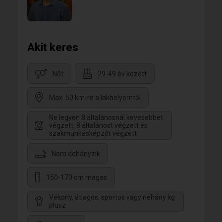
pillanatot!
Akit keres
Nőt
29-49 év között
Max. 50 km-re a lakhelyemtől
Ne legyen 8 általánosnál kevesebbet
végzett, 8 általánost végzett és
szakmunkásképzőt végzett
Nem dohányzik
150-170 cm magas
Vékony, átlagos, sportos vagy néhány kg
plusz