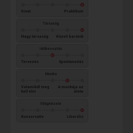
Divat
Praktikum
Társaság
Nagy társaság
Közeli barátok
Időbeosztás
Tervezés
Spontaneitás
Munka
Valamiből meg
A munkája az
kell élni
élete
Világnézete
Konzervatív
Liberális