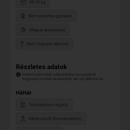
50-65 kg
Nem szeretne gyereket
Magyar anyanyelvű
Nem fogyaszt alkoholt
Részletes adatok
Kattints bármelyik adatcímkére, ha szeretnél
megnézni minden társkeresőt, aki ezt állította be.
Háttér
Technikumot végzett
Alkalmazott (Kereskedelem)