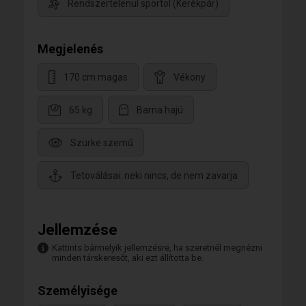
Rendszertelenül sportol (Kerékpár)
Megjelenés
170 cm magas
Vékony
65 kg
Barna hajú
Szürke szemű
Tetoválásai: neki nincs, de nem zavarja
Jellemzése
Kattints bármelyik jellemzésre, ha szeretnél megnézni
minden társkeresőt, aki ezt állította be.
Személyisége