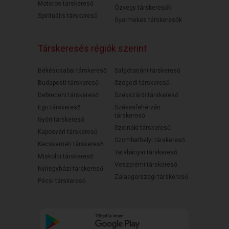
Motoros társkereső
Özvegy társkeresők
Spirituális társkereső
Gyermekes társkeresők
Társkeresés régiók szerint
Békéscsabai társkereső
Salgótarjáni társkereső
Budapesti társkereső
Szegedi társkereső
Debreceni társkereső
Szekszárdi társkereső
Egri társkereső
Székesfehérvári
társkereső
Győri társkereső
Szolnoki társkereső
Kaposvári társkereső
Szombathelyi társkereső
Kecskeméti társkereső
Tatabányai társkereső
Miskolci társkereső
Veszprémi társkereső
Nyíregyházi társkereső
Zalaegerszegi társkereső
Pécsi társkereső