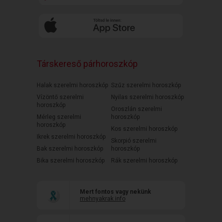
Társkereső párhoroszkóp
Halak szerelmi horoszkóp
Szűz szerelmi horoszkóp
Vízöntő szerelmi
Nyilas szerelmi horoszkóp
horoszkóp
Oroszlán szerelmi
Mérleg szerelmi
horoszkóp
horoszkóp
Kos szerelmi horoszkóp
Ikrek szerelmi horoszkóp
Skorpió szerelmi
Bak szerelmi horoszkóp
horoszkóp
Bika szerelmi horoszkóp
Rák szerelmi horoszkóp
Mert fontos vagy nekünk
mehnyakrak.info