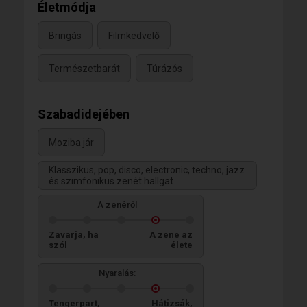
Életmódja
Bringás
Filmkedvelő
Természetbarát
Túrázós
Szabadidejében
Moziba jár
Klasszikus, pop, disco, electronic, techno, jazz
és szimfonikus zenét hallgat
A zenéről
Zavarja, ha
A zene az
szól
élete
Nyaralás:
Tengerpart,
Hátizsák,