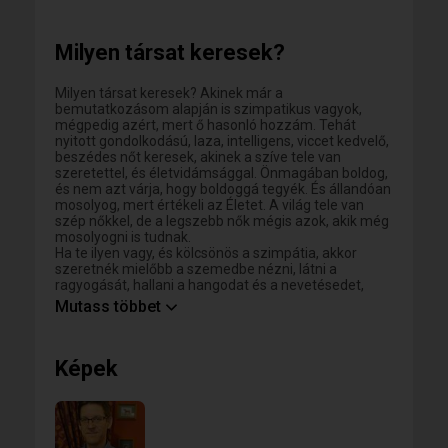
mások ezekre reagálnak), ezért fontos nekem a
nyitottság, az új gondolatok befogadása. Mind
emellett rendkívül komolytalan vagyok, mert az ÉLET
Milyen társat keresek?
JÁTÉK, éppen ezért játszani kell, és élvezni a
létezést. Ha még néhány jelzővel fényezhetném
magam, akkor ilyeneket írnék, mint: figyelmes,
Milyen társat keresek? Akinek már a
megértő, segítőkész, őszinte, barátságos, kedves,
bemutatkozásom alapján is szimpatikus vagyok,
humoros, intelligens, bölcs, meg hasonlók. Nem
mégpedig azért, mert ő hasonló hozzám. Tehát
vagyok birtokló típus, mint egyébként az emberek
nyitott gondolkodású, laza, intelligens, viccet kedvelő,
többsége. Nem "komoly" kapcsolatot keresek, hanem
beszédes nőt keresek, akinek a szíve tele van
szabad kapcsolódást (ha nem világos, mire is
szeretettel, és életvidámsággal. Önmagában boldog,
gondolok, máris van miről beszélgetni), és persze
és nem azt várja, hogy boldoggá tegyék. És állandóan
lángoló szerelmet :D
mosolyog, mert értékeli az Életet. A világ tele van
szép nőkkel, de a legszebb nők mégis azok, akik még
mosolyogni is tudnak.
Ha te ilyen vagy, és kölcsönös a szimpátia, akkor
szeretnék mielőbb a szemedbe nézni, látni a
ragyogását, hallani a hangodat és a nevetésedet,
megcsodálni a gesztusaidat, és úgy egészében véve
Mutass többet
élvezni a társaságodat. Tehát a mielőbbi személyes
találkozó híve vagyok, nem a hosszas írogatásoké. De
majd ne úgy gyere, mint aki randira megy, mert az az
Képek
állapot tele van feszültséggel meg elvárással.
Szabad emberként érkezz (mert valóban az vagy!),
teljesen lazán, mint aki egy kötetlen baráti
találkozóra megy, aminek az ég egy adta világon
semmi tétje nincs. Hagyd otthon a szerepeidet és a
sok társadalmi maszkot, és csak szabadon éld meg a