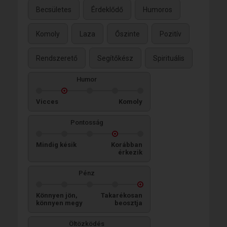
Becsületes
Érdeklődő
Humoros
Komoly
Laza
Őszinte
Pozitív
Rendszerető
Segítőkész
Spirituális
Humor
Vicces
Komoly
Pontosság
Mindig késik
Korábban
érkezik
Pénz
Könnyen jön,
Takarékosan
könnyen megy
beosztja
Öltözködés