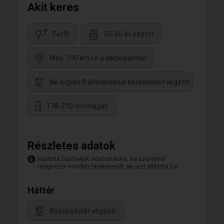
Akit keres
Férfit
50-60 év között
Max. 100 km-re a lakhelyemtől
Ne legyen 8 általánosnál kevesebbet végzett
178-210 cm magas
Részletes adatok
Kattints bármelyik adatcímkére, ha szeretnél
megnézni minden társkeresőt, aki ezt állította be.
Háttér
Középiskolát végzett