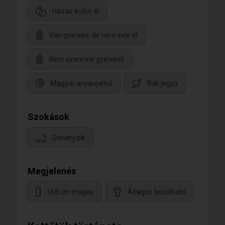
Házas-külön él
Van gyereke, de nem vele él
Nem szeretne gyereket
Magyar anyanyelvű
Rák jegyű
Szokások
Dohányzik
Megjelenés
168 cm magas
Átlagos testalkatú