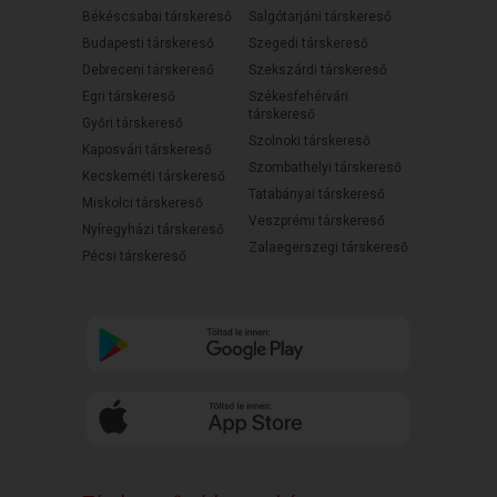
Békéscsabai társkereső
Salgótarjáni társkereső
Budapesti társkereső
Szegedi társkereső
Debreceni társkereső
Szekszárdi társkereső
Egri társkereső
Székesfehérvári
társkereső
Győri társkereső
Szolnoki társkereső
Kaposvári társkereső
Szombathelyi társkereső
Kecskeméti társkereső
Tatabányai társkereső
Miskolci társkereső
Veszprémi társkereső
Nyíregyházi társkereső
Zalaegerszegi társkereső
Pécsi társkereső