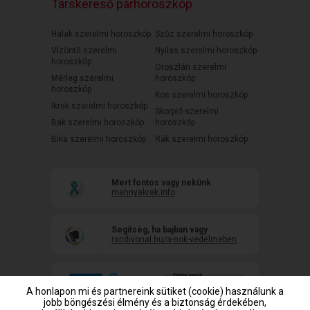
Társkereső párhoroszkóp
Halak szerelmi horoszkóp
Szűz szerelmi horoszkóp
Vízöntő szerelmi
Nyilas szerelmi horoszkóp
horoszkóp
Oroszlán szerelmi
Mérleg szerelmi
horoszkóp
horoszkóp
Kos szerelmi horoszkóp
Ikrek szerelmi horoszkóp
Skorpió szerelmi
Bak szerelmi horoszkóp
horoszkóp
Bika szerelmi horoszkóp
Rák szerelmi horoszkóp
Mert fontos vagy nekünk
mehnyakrak.info
Segítség, ha bajban vagy
randivonal.hu/a-nok-vedelmeben
A honlapon mi és partnereink sütiket (cookie) használunk a
jobb böngészési élmény és a biztonság érdekében,