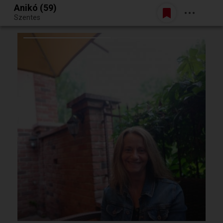
Anikó (59)
Belépés
Szentes
Egy jó randiból bármi lehet.