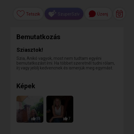
Tetszik
Üzenj
SzuperSzív
Bemutatkozás
Sziasztok!
Szia, Anikó vagyok, most nem tudtam egyéni
bemutatkozást írni. Ha többet szeretnél tudni rólam,
írj vagy jelölj kedvencnek és ismerjük meg egymást.
Képek
15
7