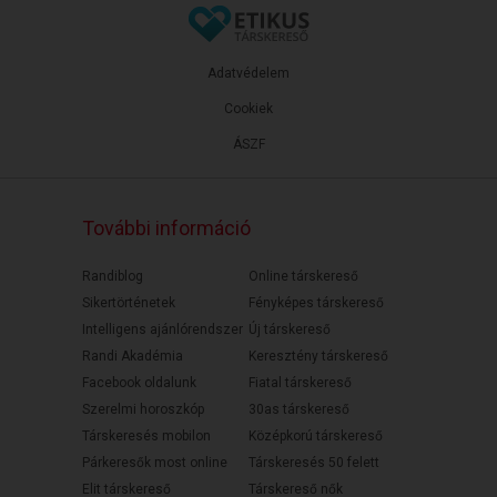
Adatvédelem
Cookiek
ÁSZF
További információ
Randiblog
Online társkereső
Sikertörténetek
Fényképes társkereső
Intelligens ajánlórendszer
Új társkereső
Randi Akadémia
Keresztény társkereső
Facebook oldalunk
Fiatal társkereső
Szerelmi horoszkóp
30as társkereső
Társkeresés mobilon
Középkorú társkereső
Párkeresők most online
Társkeresés 50 felett
Elit társkereső
Társkereső nők