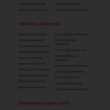
Válófélben lévőknek
Társkereső férfiak
Diplomás társkereső
Szerelem első keresésre
Tematikus társkereső
Állatbarát társkereső
Sorozatfüggő társkereső
Bringás társkereső
Színházkedvelő
társkereső
Ezermester társkereső
Táncoslábú társkereső
Filmkedvelő társkereső
Társasjátékozós
Gamer társkereső
társkereső
Humoros társkereső
Vegetáriánus társkereső
Kertészkedő társkereső
Zenefüggő társkereső
Könyvmoly társkereső
Elvált társkeresők
Motoros társkereső
Özvegy társkeresők
Spirituális társkereső
Gyermekes társkeresők
Társkeresés régiók szerint