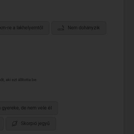
km-re a lakhelyemtől
Nem dohányzik
 aki ezt állította be.
 gyereke, de nem vele él
Skorpió jegyű