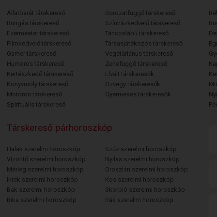
Állatbarát társkereső
Sorozatfüggő társkereső
Bé
Bringás társkereső
Színházkedvelő társkereső
Bu
Ezermester társkereső
Táncoslábú társkereső
De
Filmkedvelő társkereső
Társasjátékozós társkereső
Egr
Gamer társkereső
Vegetáriánus társkereső
Gy
Humoros társkereső
Zenefüggő társkereső
Ka
Kertészkedő társkereső
Elvált társkeresők
Ke
Könyvmoly társkereső
Özvegy társkeresők
Mi
Motoros társkereső
Gyermekes társkeresők
Ny
Spirituális társkereső
Pé
Társkereső párhoroszkóp
Halak szerelmi horoszkóp
Szűz szerelmi horoszkóp
Vízöntő szerelmi horoszkóp
Nyilas szerelmi horoszkóp
Mérleg szerelmi horoszkóp
Oroszlán szerelmi horoszkóp
Ikrek szerelmi horoszkóp
Kos szerelmi horoszkóp
Bak szerelmi horoszkóp
Skorpió szerelmi horoszkóp
Bika szerelmi horoszkóp
Rák szerelmi horoszkóp