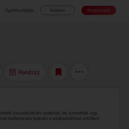
Ügyfélszolgálat
Belépés
Regisztráció
Randizz
tnék összeköltözni senkivel, de szeretnék egy
 akivel kellemesen tudnám a szabadidőmet eltölteni.