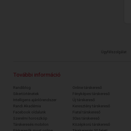
Ügyfélszolgálat
További információ
Randiblog
Online társkereső
Sikertörténetek
Fényképes társkereső
Intelligens ajánlórendszer
Új társkereső
Randi Akadémia
Keresztény társkereső
Facebook oldalunk
Fiatal társkereső
Szerelmi horoszkóp
30as társkereső
Társkeresés mobilon
Középkorú társkereső
Párkeresők most online
Társkeresés 50 felett