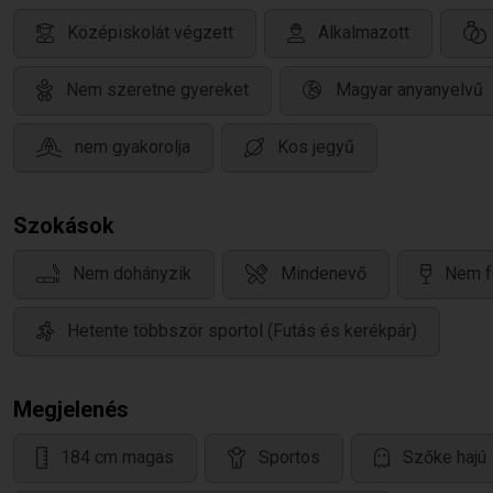
Középiskolát végzett
Alkalmazott
Nem szeretne gyereket
Magyar anyanyelvű
nem gyakorolja
Kos jegyű
Szokások
Nem dohányzik
Mindenevő
Nem f
Hetente többször sportol (Futás és kerékpár)
Megjelenés
184 cm magas
Sportos
Szőke hajú