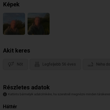
Képek
Akit keres
Nőt
Legfeljebb 56 éves
Néha do
Részletes adatok
Kattints bármelyik adatcímkére, ha szeretnél megnézni minden társkeresőt,
Háttér