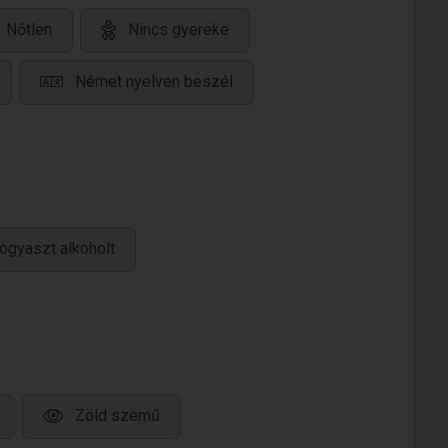
Nőtlen
Nincs gyereke
Német nyelven beszél
ogyaszt alkoholt
Zöld szemű