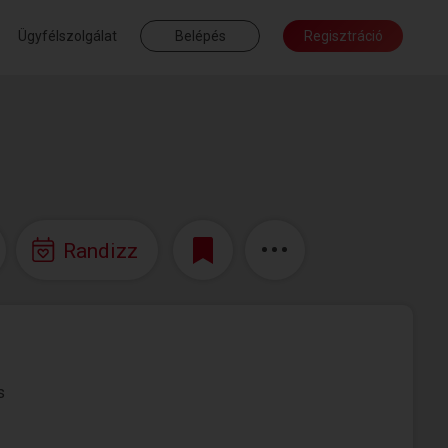
Ügyfélszolgálat
Belépés
Regisztráció
Randizz
s