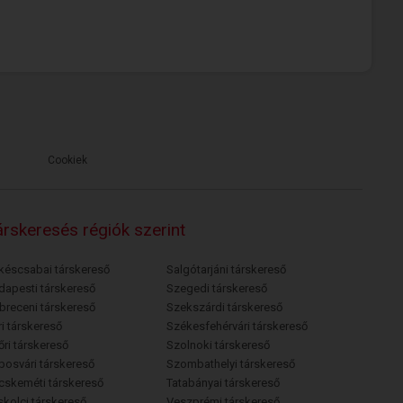
Cookiek
rskeresés régiók szerint
késcsabai társkereső
Salgótarjáni társkereső
dapesti társkereső
Szegedi társkereső
breceni társkereső
Szekszárdi társkereső
i társkereső
Székesfehérvári társkereső
őri társkereső
Szolnoki társkereső
posvári társkereső
Szombathelyi társkereső
cskeméti társkereső
Tatabányai társkereső
skolci társkereső
Veszprémi társkereső