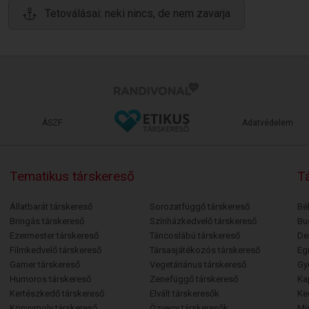
Tetoválásai: neki nincs, de nem zavarja
ÁSZF
Adatvédelem
Tematikus társkereső
Tá
Állatbarát társkereső
Sorozatfüggő társkereső
Bé
Bringás társkereső
Színházkedvelő társkereső
Bu
Ezermester társkereső
Táncoslábú társkereső
De
Filmkedvelő társkereső
Társasjátékozós társkereső
Egr
Gamer társkereső
Vegetáriánus társkereső
Gy
Humoros társkereső
Zenefüggő társkereső
Ka
Kertészkedő társkereső
Elvált társkeresők
Ke
Könyvmoly társkereső
Özvegy társkeresők
Mi