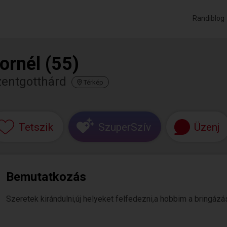
Randiblog
ornél (55)
zentgotthárd
Térkép
Tetszik
SzuperSzív
Üzenj
Bemutatkozás
Szeretek kirándulni,új helyeket felfedezni,a hobbim a bringázá