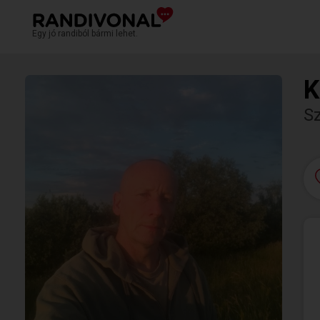
Egy jó randiból bármi lehet.
K
S