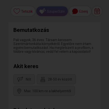
Tetszik
Üzenj
SzuperSzív
Bemutatkozás
Pali vagyok, 36 éves. Társam keresem
Szentmártonkáta környékéről. Egyelőre nem írtam
egyéni bemutatkozást. Ha megtetszett a profilom, s
többre vagy kíváncsi, vedd fel velem a kapcsolatot!
Akit keres
Nőt
28-50 év között
Max. 100 km-re a lakhelyemtől