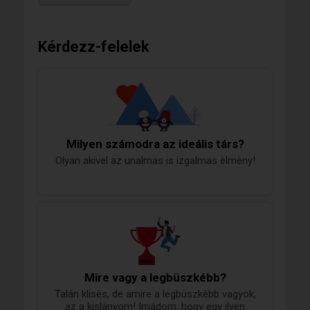
Kérdezz-felelek
Milyen számodra az ideális társ?
Olyan akivel az unalmas is izgalmas èlmèny!
Mire vagy a legbüszkébb?
Talán klisès, de amire a legbüszkèbb vagyok,
az a kislányom! Imádom, hogy egy ilyen