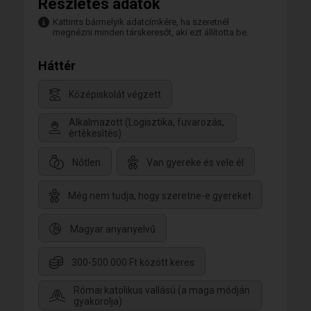
Részletes adatok
Kattints bármelyik adatcímkére, ha szeretnél
megnézni minden társkeresőt, aki ezt állította be.
Háttér
Középiskolát végzett
Alkalmazott (Logisztika, fuvarozás,
èrtèkesìtès)
Nőtlen
Van gyereke és vele él
Még nem tudja, hogy szeretne-e gyereket
Magyar anyanyelvű
300-500.000 Ft között keres
Római katolikus vallású (a maga módján
gyakorolja)