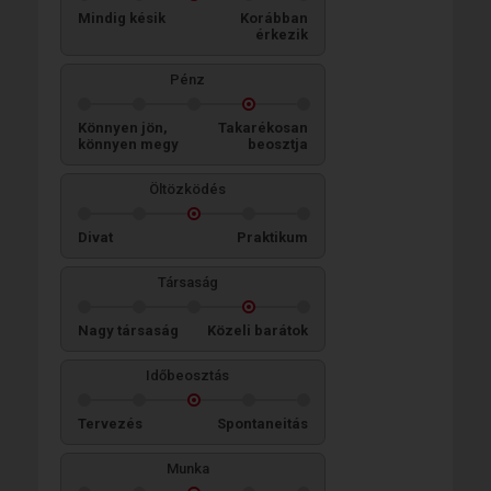
Mindig késik
Korábban
érkezik
Pénz
Könnyen jön,
Takarékosan
könnyen megy
beosztja
Öltözködés
Divat
Praktikum
Társaság
Nagy társaság
Közeli barátok
Időbeosztás
Tervezés
Spontaneitás
Munka