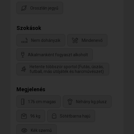
Oroszlán jegyű
Szokások
Nem dohányzik
Mindenevő
Alkalmanként fogyaszt alkoholt
Hetente többször sportol (Futás, úszás,
futball, más ütőjáték és harcművészet)
Megjelenés
176 cm magas
Néhány kg plusz
96 kg
Sötétbarna hajú
Kék szemű