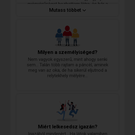
gyönyörűsèget hozhattam lètre, ès bár a
csodái ès hibái, már nem rajtam múlik, mègis
Mutass többet
szeretettel ès büszkesèggel tölti meg a
szìvem!
Milyen a személyiséged?
Nem vagyok egyszerű, mint ahogy senki
sem... Talán több rajtam a páncèl, aminek
meg van az oka, de ha sikerül eljutnod a
relytekhely mèlyère...
Miért lelkesedsz igazán?
Igazából mindenèrt... Ha látok valamiben