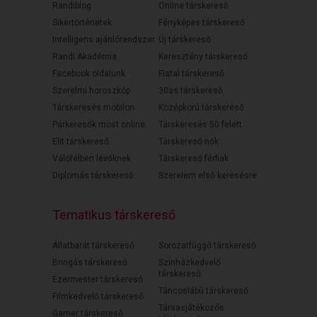
Randiblog
Online társkereső
Sikertörténetek
Fényképes társkereső
Intelligens ajánlórendszer
Új társkereső
Randi Akadémia
Keresztény társkereső
Facebook oldalunk
Fiatal társkereső
Szerelmi horoszkóp
30as társkereső
Társkeresés mobilon
Középkorú társkereső
Párkeresők most online
Társkeresés 50 felett
Elit társkereső
Társkereső nők
Válófélben lévőknek
Társkereső férfiak
Diplomás társkereső
Szerelem első keresésre
Tematikus társkereső
Állatbarát társkereső
Sorozatfüggő társkereső
Bringás társkereső
Színházkedvelő
társkereső
Ezermester társkereső
Táncoslábú társkereső
Filmkedvelő társkereső
Társasjátékozós
Gamer társkereső