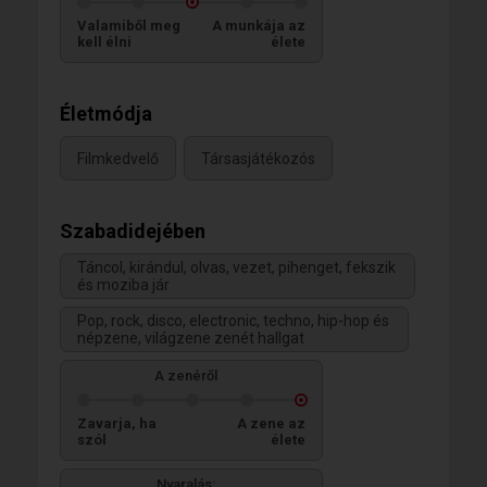
Valamiből meg
A munkája az
kell élni
élete
Életmódja
Filmkedvelő
Társasjátékozós
Szabadidejében
Táncol, kirándul, olvas, vezet, pihenget, fekszik
és moziba jár
Pop, rock, disco, electronic, techno, hip-hop és
népzene, világzene zenét hallgat
A zenéről
Zavarja, ha
A zene az
szól
élete
Nyaralás: