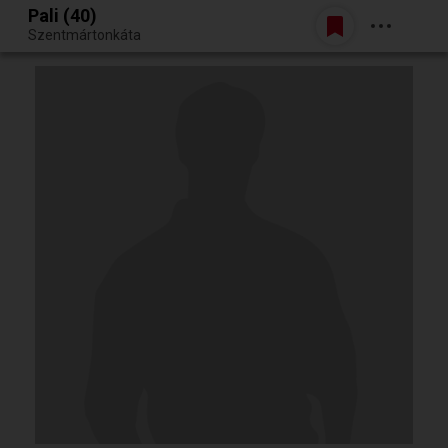
Pali (40)
Belépés
Szentmártonkáta
Egy jó randiból bármi lehet.