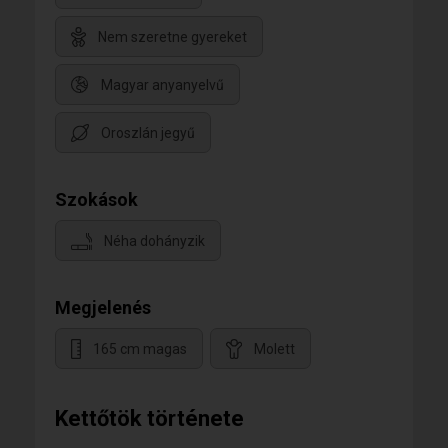
Nem szeretne gyereket
Magyar anyanyelvű
Oroszlán jegyű
Szokások
Néha dohányzik
Megjelenés
165 cm magas
Molett
Kettőtök története