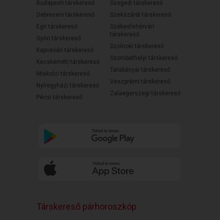
Budapesti társkereső
Szegedi társkereső
Debreceni társkereső
Szekszárdi társkereső
Egri társkereső
Székesfehérvári
társkereső
Győri társkereső
Szolnoki társkereső
Kaposvári társkereső
Szombathelyi társkereső
Kecskeméti társkereső
Tatabányai társkereső
Miskolci társkereső
Veszprémi társkereső
Nyíregyházi társkereső
Zalaegerszegi társkereső
Pécsi társkereső
Társkereső párhoroszkóp