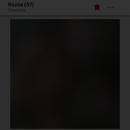
Rozsa (57)
Belépés
Szerencs
Egy jó randiból bármi lehet.