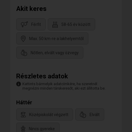
Akit keres
Férfit
58-65 év között
Max. 50 km-re a lakhelyemtől
Nőtlen, elvált vagy özvegy
Részletes adatok
Kattints bármelyik adatcímkére, ha szeretnél
megnézni minden társkeresőt, aki ezt állította be.
Háttér
Középiskolát végzett
Elvált
Nincs gyereke