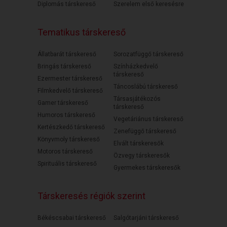
Diplomás társkereső
Szerelem első keresésre
Tematikus társkereső
Állatbarát társkereső
Sorozatfüggő társkereső
Bringás társkereső
Színházkedvelő
társkereső
Ezermester társkereső
Táncoslábú társkereső
Filmkedvelő társkereső
Társasjátékozós
Gamer társkereső
társkereső
Humoros társkereső
Vegetáriánus társkereső
Kertészkedő társkereső
Zenefüggő társkereső
Könyvmoly társkereső
Elvált társkeresők
Motoros társkereső
Özvegy társkeresők
Spirituális társkereső
Gyermekes társkeresők
Társkeresés régiók szerint
Békéscsabai társkereső
Salgótarjáni társkereső