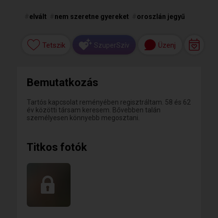
#
elvált
#
nem szeretne gyereket
#
oroszlán jegyű
Tetszik
Üzenj
SzuperSzív
Bemutatkozás
Tartós kapcsolat reményében regisztráltam. 58 és 62
év közötti társam keresem. Bővebben talán
személyesen könnyebb megosztani.
Titkos fotók