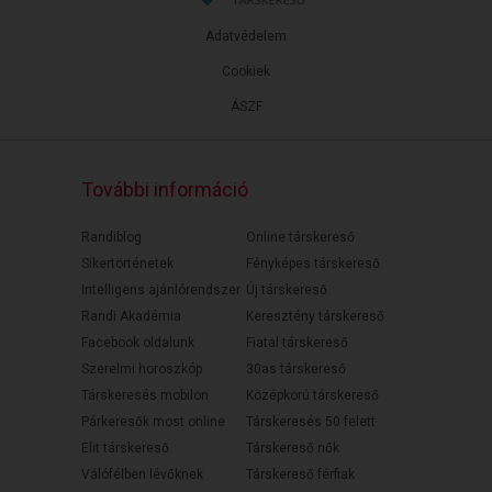
Adatvédelem
Cookiek
ÁSZF
További információ
Randiblog
Online társkereső
Sikertörténetek
Fényképes társkereső
Intelligens ajánlórendszer
Új társkereső
Randi Akadémia
Keresztény társkereső
Facebook oldalunk
Fiatal társkereső
Szerelmi horoszkóp
30as társkereső
Társkeresés mobilon
Középkorú társkereső
Párkeresők most online
Társkeresés 50 felett
Elit társkereső
Társkereső nők
Válófélben lévőknek
Társkereső férfiak