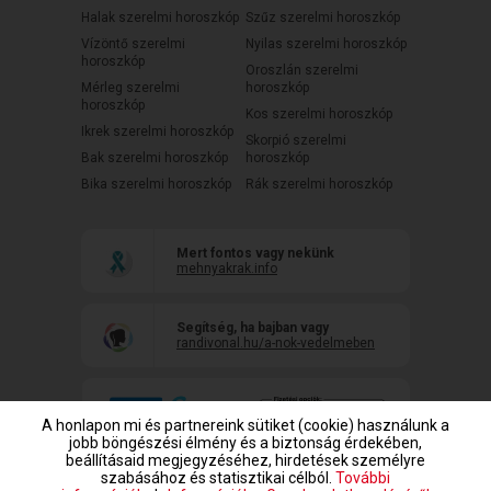
Halak szerelmi horoszkóp
Szűz szerelmi horoszkóp
Vízöntő szerelmi
Nyilas szerelmi horoszkóp
horoszkóp
Oroszlán szerelmi
Mérleg szerelmi
horoszkóp
horoszkóp
Kos szerelmi horoszkóp
Ikrek szerelmi horoszkóp
Skorpió szerelmi
Bak szerelmi horoszkóp
horoszkóp
Bika szerelmi horoszkóp
Rák szerelmi horoszkóp
Mert fontos vagy nekünk
mehnyakrak.info
Segítség, ha bajban vagy
randivonal.hu/a-nok-vedelmeben
A honlapon mi és partnereink sütiket (cookie) használunk a
jobb böngészési élmény és a biztonság érdekében,
beállításaid megjegyzéséhez, hirdetések személyre
szabásához és statisztikai célból.
További