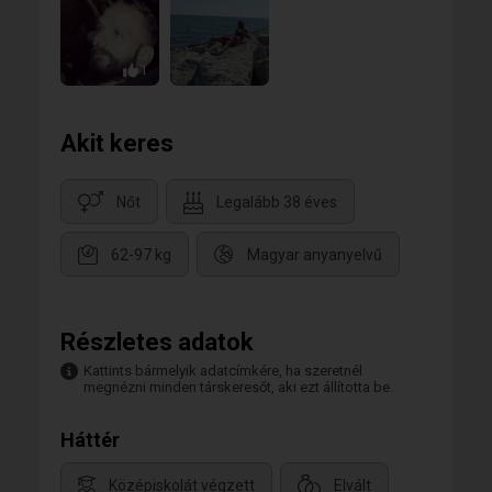
1
Akit keres
Nőt
Legalább 38 éves
62-97 kg
Magyar anyanyelvű
Részletes adatok
Kattints bármelyik adatcímkére, ha szeretnél
megnézni minden társkeresőt, aki ezt állította be.
Háttér
Középiskolát végzett
Elvált