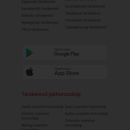
Kaposvári társkereső
Szombathelyi társkereső
Kecskeméti társkereső
Tatabányai társkereső
Miskolci társkereső
Veszprémi társkereső
Nyíregyházi társkereső
Zalaegerszegi társkereső
Pécsi társkereső
Társkereső párhoroszkóp
Halak szerelmi horoszkóp
Szűz szerelmi horoszkóp
Vízöntő szerelmi
Nyilas szerelmi horoszkóp
horoszkóp
Oroszlán szerelmi
Mérleg szerelmi
horoszkóp