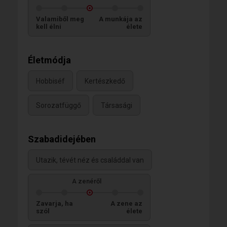
Valamiből meg
A munkája az
kell élni
élete
Életmódja
Hobbiséf
Kertészkedő
Sorozatfüggő
Társasági
Szabadidejében
Utazik, tévét néz és családdal van
A zenéről
Zavarja, ha
A zene az
szól
élete