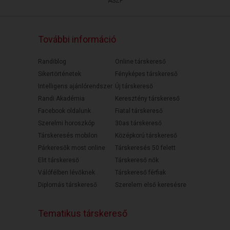
ÁSZF
További információ
Randiblog
Online társkereső
Sikertörténetek
Fényképes társkereső
Intelligens ajánlórendszer
Új társkereső
Randi Akadémia
Keresztény társkereső
Facebook oldalunk
Fiatal társkereső
Szerelmi horoszkóp
30as társkereső
Társkeresés mobilon
Középkorú társkereső
Párkeresők most online
Társkeresés 50 felett
Elit társkereső
Társkereső nők
Válófélben lévőknek
Társkereső férfiak
Diplomás társkereső
Szerelem első keresésre
Tematikus társkereső