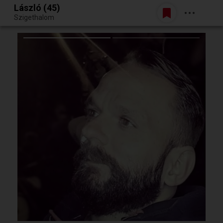
László (45)
Belépés
Szigethalom
Egy jó randiból bármi lehet.