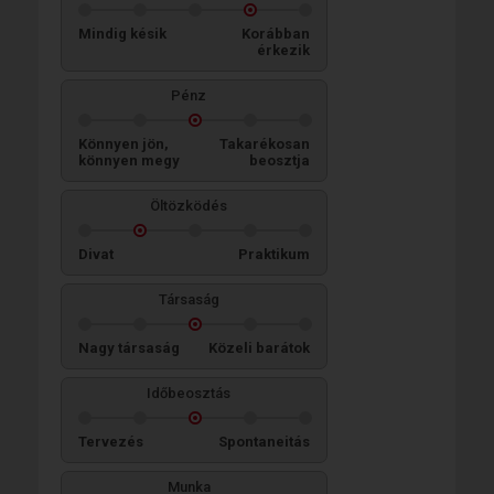
Mindig késik
Korábban
érkezik
Pénz
Könnyen jön,
Takarékosan
könnyen megy
beosztja
Öltözködés
Divat
Praktikum
Társaság
Nagy társaság
Közeli barátok
Időbeosztás
Tervezés
Spontaneitás
Munka