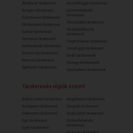
Állatbarát társkereső
Sorozatfüggő társkereső
Bringás társkereső
Színházkedvelő
társkereső
Ezermester társkereső
Táncoslábú társkereső
Filmkedvelő társkereső
Társasjátékozós
Gamer társkereső
társkereső
Humoros társkereső
Vegetáriánus társkereső
Kertészkedő társkereső
Zenefüggő társkereső
Könyvmoly társkereső
Elvált társkeresők
Motoros társkereső
Özvegy társkeresők
Spirituális társkereső
Gyermekes társkeresők
Társkeresés régiók szerint
Békéscsabai társkereső
Salgótarjáni társkereső
Budapesti társkereső
Szegedi társkereső
Debreceni társkereső
Szekszárdi társkereső
Egri társkereső
Székesfehérvári
társkereső
Győri társkereső
Szolnoki társkereső