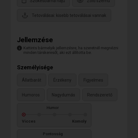
Szőkésbarna hajú
Zöld szemű
Tetoválásai: kisebb tetoválásai vannak
Jellemzése
Kattints bármelyik jellemzésre, ha szeretnél megnézni
minden társkeresőt, aki ezt állította be.
Személyisége
Állatbarát
Érzékeny
Figyelmes
Humoros
Nagydumás
Rendszerető
Humor
Vicces
Komoly
Pontosság