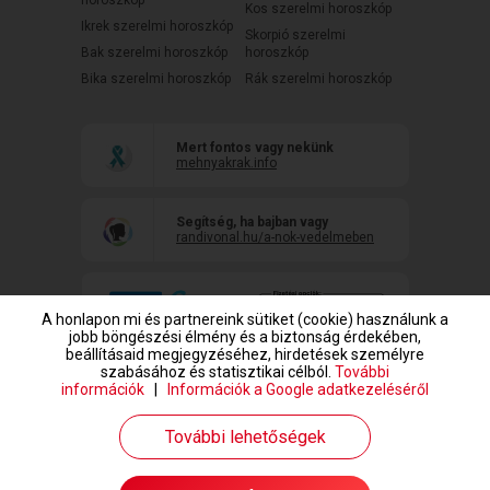
horoszkóp
Kos szerelmi horoszkóp
Ikrek szerelmi horoszkóp
Skorpió szerelmi
Bak szerelmi horoszkóp
horoszkóp
Bika szerelmi horoszkóp
Rák szerelmi horoszkóp
Mert fontos vagy nekünk
mehnyakrak.info
Segítség, ha bajban vagy
randivonal.hu/a-nok-vedelmeben
A honlapon mi és partnereink sütiket (cookie) használunk a
jobb böngészési élmény és a biztonság érdekében,
beállításaid megjegyzéséhez, hirdetések személyre
szabásához és statisztikai célból.
További
információk
|
Információk a Google adatkezeléséről
www.randivonal.hu © Copyright 1999-2026 Dating Central Europe Zrt.
További lehetőségek