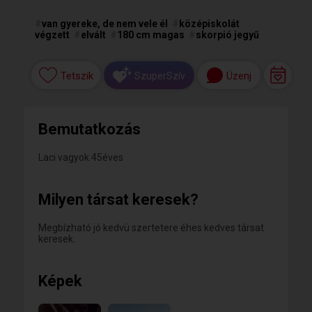
#
van gyereke, de nem vele él
#
középiskolát
végzett
#
elvált
#
180 cm magas
#
skorpió jegyű
Tetszik
Üzenj
SzuperSzív
Bemutatkozás
Laci vagyok 45éves
Milyen társat keresek?
Megbízható jó kedvü szertetere éhes kedves társat
keresek.
Képek