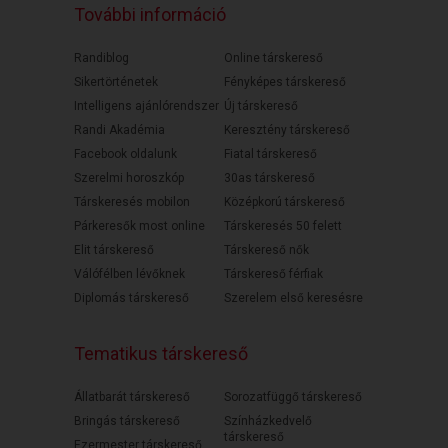
További információ
Randiblog
Online társkereső
Sikertörténetek
Fényképes társkereső
Intelligens ajánlórendszer
Új társkereső
Randi Akadémia
Keresztény társkereső
Facebook oldalunk
Fiatal társkereső
Szerelmi horoszkóp
30as társkereső
Társkeresés mobilon
Középkorú társkereső
Párkeresők most online
Társkeresés 50 felett
Elit társkereső
Társkereső nők
Válófélben lévőknek
Társkereső férfiak
Diplomás társkereső
Szerelem első keresésre
Tematikus társkereső
Állatbarát társkereső
Sorozatfüggő társkereső
Bringás társkereső
Színházkedvelő
társkereső
Ezermester társkereső