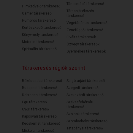
Táncoslábú társkereső
Filmkedvelő társkereső
Társasjátékozós
Gamer társkereső
társkereső
Humoros társkereső
Vegetáriánus társkereső
Kertészkedő társkereső
Zenefüggő társkereső
Könyvmoly társkereső
Elvált társkeresők
Motoros társkereső
Özvegy társkeresők
Spirituális társkereső
Gyermekes társkeresők
Társkeresés régiók szerint
Békéscsabai társkereső
Salgótarjáni társkereső
Budapesti társkereső
Szegedi társkereső
Debreceni társkereső
Szekszárdi társkereső
Egri társkereső
Székesfehérvári
társkereső
Győri társkereső
Szolnoki társkereső
Kaposvári társkereső
Szombathelyi társkereső
Kecskeméti társkereső
Tatabányai társkereső
Miskolci társkereső