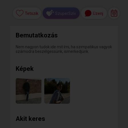
Tetszik
Üzenj
SzuperSzív
Bemutatkozás
Nem nagyon tudok ide mit írni, ha szimpatikus vagyok
számodra beszélgessünk, ismerkedjünk.
Képek
Akit keres