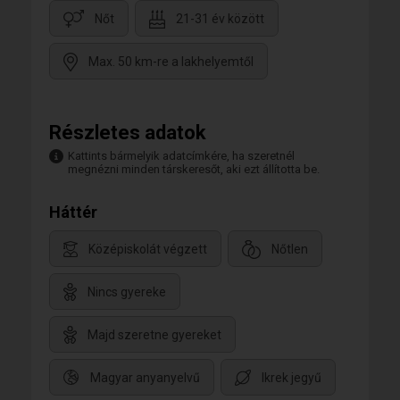
Nőt
21-31 év között
Max. 50 km-re a lakhelyemtől
Részletes adatok
Kattints bármelyik adatcímkére, ha szeretnél
megnézni minden társkeresőt, aki ezt állította be.
Háttér
Középiskolát végzett
Nőtlen
Nincs gyereke
Majd szeretne gyereket
Magyar anyanyelvű
Ikrek jegyű