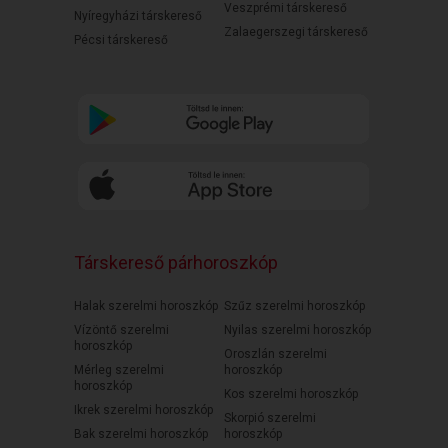
Veszprémi társkereső
Nyíregyházi társkereső
Zalaegerszegi társkereső
Pécsi társkereső
Társkereső párhoroszkóp
Halak szerelmi horoszkóp
Szűz szerelmi horoszkóp
Vízöntő szerelmi
Nyilas szerelmi horoszkóp
horoszkóp
Oroszlán szerelmi
Mérleg szerelmi
horoszkóp
horoszkóp
Kos szerelmi horoszkóp
Ikrek szerelmi horoszkóp
Skorpió szerelmi
Bak szerelmi horoszkóp
horoszkóp