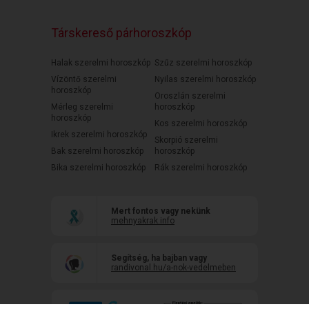
Társkereső párhoroszkóp
Halak szerelmi horoszkóp
Szűz szerelmi horoszkóp
Vízöntő szerelmi
Nyilas szerelmi horoszkóp
horoszkóp
Oroszlán szerelmi
Mérleg szerelmi
horoszkóp
horoszkóp
Kos szerelmi horoszkóp
Ikrek szerelmi horoszkóp
Skorpió szerelmi
Bak szerelmi horoszkóp
horoszkóp
Bika szerelmi horoszkóp
Rák szerelmi horoszkóp
Mert fontos vagy nekünk
mehnyakrak.info
Segítség, ha bajban vagy
randivonal.hu/a-nok-vedelmeben