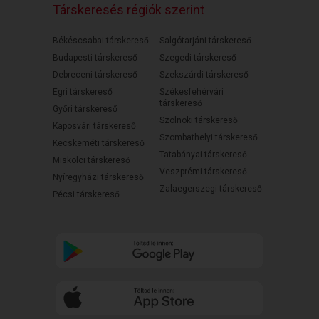
Társkeresés régiók szerint
Békéscsabai társkereső
Salgótarjáni társkereső
Budapesti társkereső
Szegedi társkereső
Debreceni társkereső
Szekszárdi társkereső
Egri társkereső
Székesfehérvári
társkereső
Győri társkereső
Szolnoki társkereső
Kaposvári társkereső
Szombathelyi társkereső
Kecskeméti társkereső
Tatabányai társkereső
Miskolci társkereső
Veszprémi társkereső
Nyíregyházi társkereső
Zalaegerszegi társkereső
Pécsi társkereső