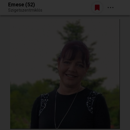
Emese (52)
Belépés
Szigetszentmiklós
Egy jó randiból bármi lehet.