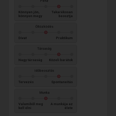
Pénz
Könnyen jön,
Takarékosan
könnyen megy
beosztja
Öltözködés
Divat
Praktikum
Társaság
Nagy társaság
Közeli barátok
Időbeosztás
Tervezés
Spontaneitás
Munka
Valamiből meg
A munkája az
kell élni
élete