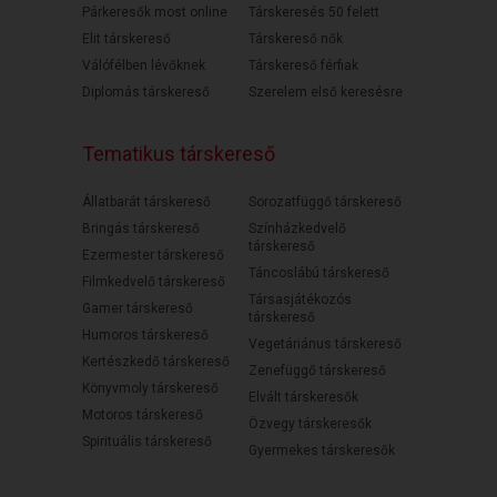
Párkeresők most online
Társkeresés 50 felett
Elit társkereső
Társkereső nők
Válófélben lévőknek
Társkereső férfiak
Diplomás társkereső
Szerelem első keresésre
Tematikus társkereső
Állatbarát társkereső
Sorozatfüggő társkereső
Bringás társkereső
Színházkedvelő
társkereső
Ezermester társkereső
Táncoslábú társkereső
Filmkedvelő társkereső
Társasjátékozós
Gamer társkereső
társkereső
Humoros társkereső
Vegetáriánus társkereső
Kertészkedő társkereső
Zenefüggő társkereső
Könyvmoly társkereső
Elvált társkeresők
Motoros társkereső
Özvegy társkeresők
Spirituális társkereső
Gyermekes társkeresők