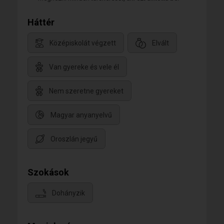
Háttér
Középiskolát végzett
Elvált
Van gyereke és vele él
Nem szeretne gyereket
Magyar anyanyelvű
Oroszlán jegyű
Szokások
Dohányzik