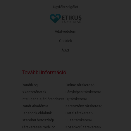
Ügyfélszolgálat
Adatvédelem
Cookiek
ÁSZF
További információ
Randiblog
Online társkereső
Sikertörténetek
Fényképes társkereső
Intelligens ajánlórendszer
Új társkereső
Randi Akadémia
Keresztény társkereső
Facebook oldalunk
Fiatal társkereső
Szerelmi horoszkóp
30as társkereső
Társkeresés mobilon
Középkorú társkereső