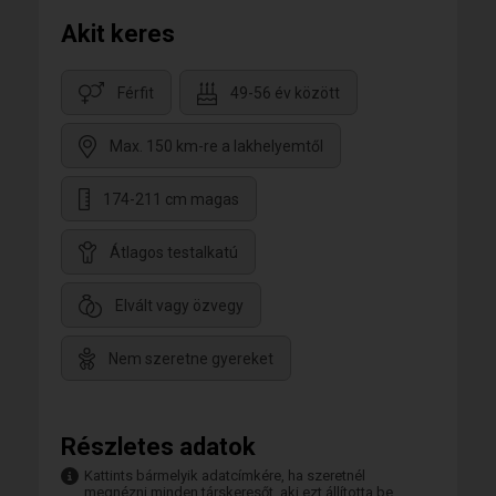
Akit keres
Férfit
49-56 év között
Max. 150 km-re a lakhelyemtől
174-211 cm magas
Átlagos testalkatú
Elvált vagy özvegy
Nem szeretne gyereket
Részletes adatok
Kattints bármelyik adatcímkére, ha szeretnél
megnézni minden társkeresőt, aki ezt állította be.