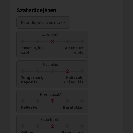
Szabadidejében
Kirándul, olvas és utazik
A zenéről
Zavarja, ha
A zene az
szól
élete
Nyaralás:
Tengerpart,
Hátizsák,
napozás
kirándulás
Kivel utazik?
Kettesben
Barátokkal
Esténként...
Otthon
Programok