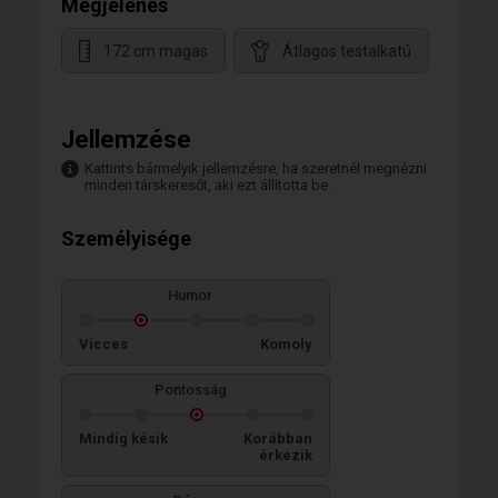
Megjelenés
172 cm magas
Átlagos testalkatú
Jellemzése
Kattints bármelyik jellemzésre, ha szeretnél megnézni
minden társkeresőt, aki ezt állította be.
Személyisége
Humor
Vicces
Komoly
Pontosság
Mindig késik
Korábban
érkezik