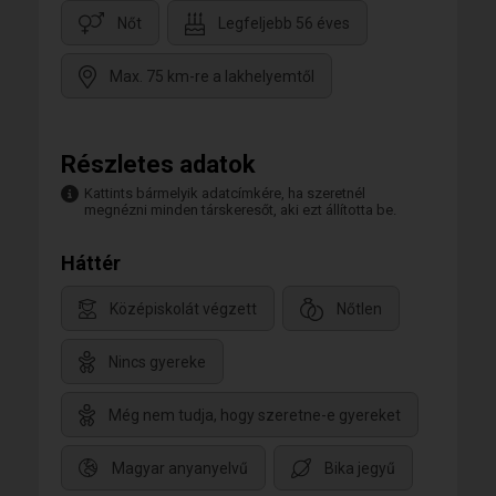
Nőt
Legfeljebb 56 éves
Max. 75 km-re a lakhelyemtől
Részletes adatok
Kattints bármelyik adatcímkére, ha szeretnél
megnézni minden társkeresőt, aki ezt állította be.
Háttér
Középiskolát végzett
Nőtlen
Nincs gyereke
Még nem tudja, hogy szeretne-e gyereket
Magyar anyanyelvű
Bika jegyű