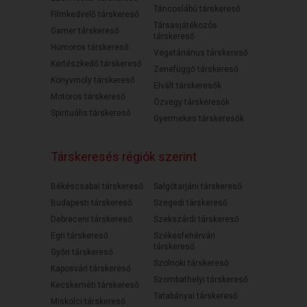
Táncoslábú társkereső
Filmkedvelő társkereső
Társasjátékozós
Gamer társkereső
társkereső
Humoros társkereső
Vegetáriánus társkereső
Kertészkedő társkereső
Zenefüggő társkereső
Könyvmoly társkereső
Elvált társkeresők
Motoros társkereső
Özvegy társkeresők
Spirituális társkereső
Gyermekes társkeresők
Társkeresés régiók szerint
Békéscsabai társkereső
Salgótarjáni társkereső
Budapesti társkereső
Szegedi társkereső
Debreceni társkereső
Szekszárdi társkereső
Egri társkereső
Székesfehérvári
társkereső
Győri társkereső
Szolnoki társkereső
Kaposvári társkereső
Szombathelyi társkereső
Kecskeméti társkereső
Tatabányai társkereső
Miskolci társkereső