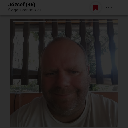
József (48)
Belépés
Szigetszentmiklós
Egy jó randiból bármi lehet.