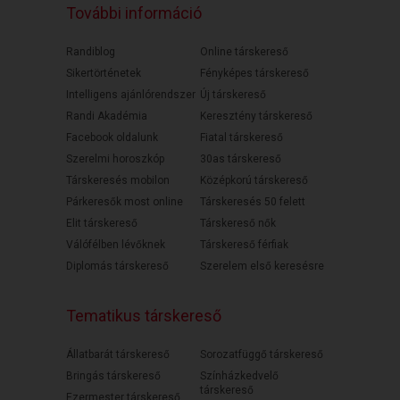
További információ
Randiblog
Online társkereső
Sikertörténetek
Fényképes társkereső
Intelligens ajánlórendszer
Új társkereső
Randi Akadémia
Keresztény társkereső
Facebook oldalunk
Fiatal társkereső
Szerelmi horoszkóp
30as társkereső
Társkeresés mobilon
Középkorú társkereső
Párkeresők most online
Társkeresés 50 felett
Elit társkereső
Társkereső nők
Válófélben lévőknek
Társkereső férfiak
Diplomás társkereső
Szerelem első keresésre
Tematikus társkereső
Állatbarát társkereső
Sorozatfüggő társkereső
Bringás társkereső
Színházkedvelő
társkereső
Ezermester társkereső