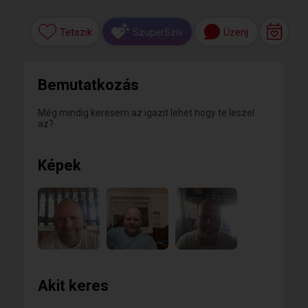
Tetszik
Üzenj
SzuperSzív
Bemutatkozás
Még mindig keresem az igazit lehet hogy te leszel
az?
Képek
Akit keres