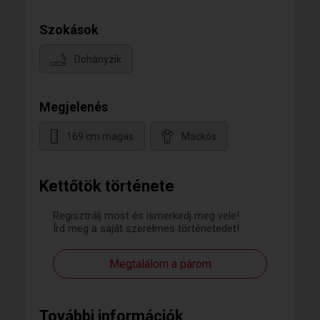
Szokások
Dohányzik
Megjelenés
169 cm magas
Mackós
Kettőtök története
Regisztrálj most és ismerkedj meg vele!
Írd meg a saját szerelmes történetedet!
Megtalálom a párom
További információk