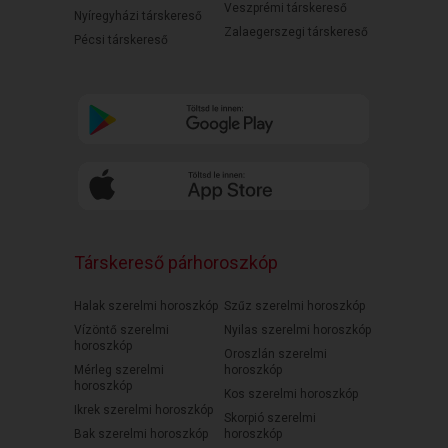
Veszprémi társkereső
Nyíregyházi társkereső
Zalaegerszegi társkereső
Pécsi társkereső
Társkereső párhoroszkóp
Halak szerelmi horoszkóp
Szűz szerelmi horoszkóp
Vízöntő szerelmi
Nyilas szerelmi horoszkóp
horoszkóp
Oroszlán szerelmi
Mérleg szerelmi
horoszkóp
horoszkóp
Kos szerelmi horoszkóp
Ikrek szerelmi horoszkóp
Skorpió szerelmi
Bak szerelmi horoszkóp
horoszkóp