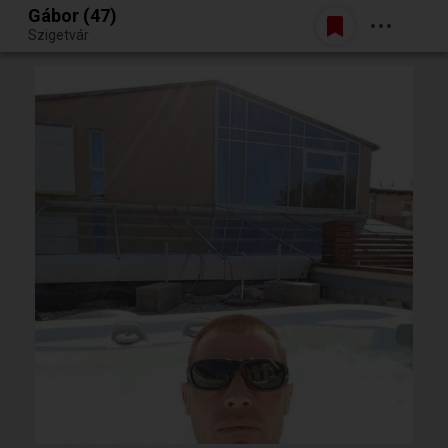
Gábor (47)
Belépés
Szigetvár
Egy jó randiból bármi lehet.