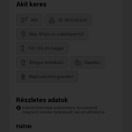
Akit keres
Nőt
30-38 év között
Max. 50 km-re a lakhelyemtől
150-165 cm magas
Átlagos testalkatú
Hajadon
Majd szeretne gyereket
Részletes adatok
Kattints bármelyik adatcímkére, ha szeretnél
megnézni minden társkeresőt, aki ezt állította be.
Háttér