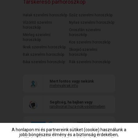
Társkereső párhoroszkóp
Halak szerelmi horoszkóp
Szűz szerelmi horoszkóp
Vízöntő szerelmi
Nyilas szerelmi horoszkóp
horoszkóp
Oroszlán szerelmi
Mérleg szerelmi
horoszkóp
horoszkóp
Kos szerelmi horoszkóp
Ikrek szerelmi horoszkóp
Skorpió szerelmi
Bak szerelmi horoszkóp
horoszkóp
Bika szerelmi horoszkóp
Rák szerelmi horoszkóp
Mert fontos vagy nekünk
mehnyakrak.info
Segítség, ha bajban vagy
randivonal.hu/a-nok-vedelmeben
A honlapon mi és partnereink sütiket (cookie) használunk a
jobb böngészési élmény és a biztonság érdekében,