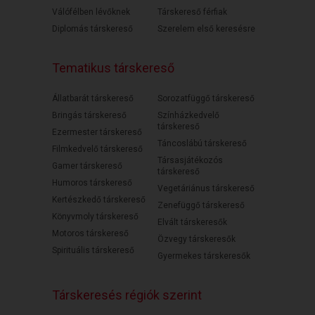
Válófélben lévőknek
Társkereső férfiak
Diplomás társkereső
Szerelem első keresésre
Tematikus társkereső
Állatbarát társkereső
Sorozatfüggő társkereső
Bringás társkereső
Színházkedvelő
társkereső
Ezermester társkereső
Táncoslábú társkereső
Filmkedvelő társkereső
Társasjátékozós
Gamer társkereső
társkereső
Humoros társkereső
Vegetáriánus társkereső
Kertészkedő társkereső
Zenefüggő társkereső
Könyvmoly társkereső
Elvált társkeresők
Motoros társkereső
Özvegy társkeresők
Spirituális társkereső
Gyermekes társkeresők
Társkeresés régiók szerint