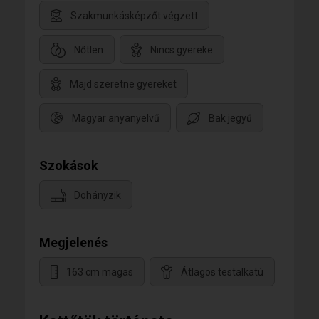
Szakmunkásképzőt végzett
Nőtlen
Nincs gyereke
Majd szeretne gyereket
Magyar anyanyelvű
Bak jegyű
Szokások
Dohányzik
Megjelenés
163 cm magas
Átlagos testalkatú