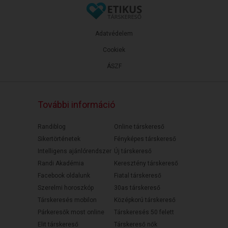
Adatvédelem
Cookiek
ÁSZF
További információ
Randiblog
Online társkereső
Sikertörténetek
Fényképes társkereső
Intelligens ajánlórendszer
Új társkereső
Randi Akadémia
Keresztény társkereső
Facebook oldalunk
Fiatal társkereső
Szerelmi horoszkóp
30as társkereső
Társkeresés mobilon
Középkorú társkereső
Párkeresők most online
Társkeresés 50 felett
Elit társkereső
Társkereső nők