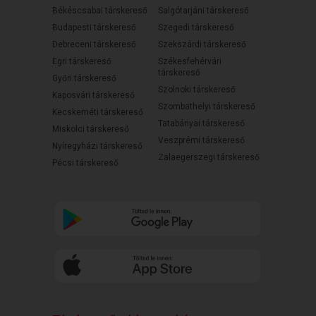
Békéscsabai társkereső
Salgótarjáni társkereső
Budapesti társkereső
Szegedi társkereső
Debreceni társkereső
Szekszárdi társkereső
Egri társkereső
Székesfehérvári
társkereső
Győri társkereső
Szolnoki társkereső
Kaposvári társkereső
Szombathelyi társkereső
Kecskeméti társkereső
Tatabányai társkereső
Miskolci társkereső
Veszprémi társkereső
Nyíregyházi társkereső
Zalaegerszegi társkereső
Pécsi társkereső