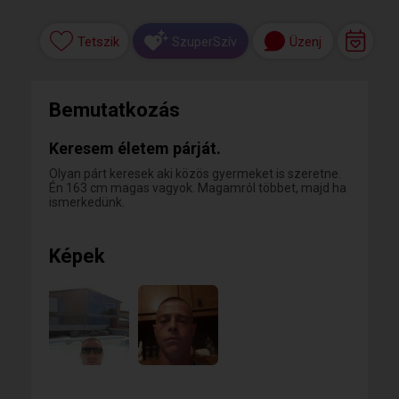
Tetszik
Üzenj
SzuperSzív
Bemutatkozás
Keresem életem párját.
Olyan párt keresek aki közös gyermeket is szeretne.
Én 163 cm magas vagyok. Magamról többet, majd ha
ismerkedünk.
Képek