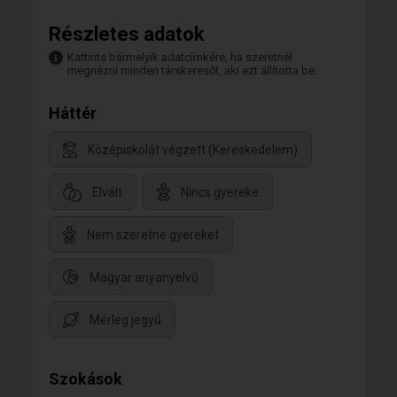
Részletes adatok
Kattints bármelyik adatcímkére, ha szeretnél
megnézni minden társkeresőt, aki ezt állította be.
Háttér
Középiskolát végzett (Kereskedelem)
Elvált
Nincs gyereke
Nem szeretne gyereket
Magyar anyanyelvű
Mérleg jegyű
Szokások