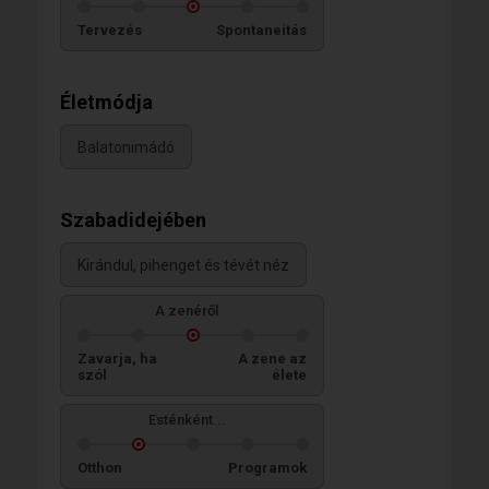
Tervezés
Spontaneitás
Életmódja
Balatonimádó
Szabadidejében
Kirándul, pihenget és tévét néz
A zenéről
Zavarja, ha
A zene az
szól
élete
Esténként...
Otthon
Programok