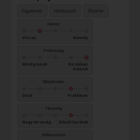
Figyelmes
Határozott
Őszinte
Humor
Vicces
Komoly
Pontosság
Mindig késik
Korábban
érkezik
Öltözködés
Divat
Praktikum
Társaság
Nagy társaság
Közeli barátok
Időbeosztás