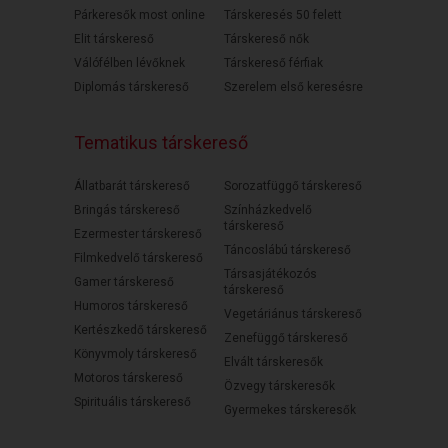
Párkeresők most online
Társkeresés 50 felett
Elit társkereső
Társkereső nők
Válófélben lévőknek
Társkereső férfiak
Diplomás társkereső
Szerelem első keresésre
Tematikus társkereső
Állatbarát társkereső
Sorozatfüggő társkereső
Bringás társkereső
Színházkedvelő
társkereső
Ezermester társkereső
Táncoslábú társkereső
Filmkedvelő társkereső
Társasjátékozós
Gamer társkereső
társkereső
Humoros társkereső
Vegetáriánus társkereső
Kertészkedő társkereső
Zenefüggő társkereső
Könyvmoly társkereső
Elvált társkeresők
Motoros társkereső
Özvegy társkeresők
Spirituális társkereső
Gyermekes társkeresők