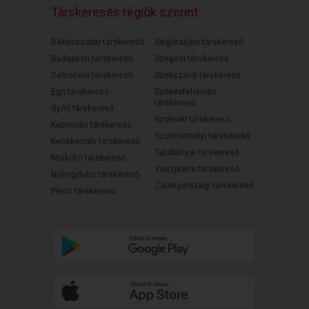
Társkeresés régiók szerint
Békéscsabai társkereső
Salgótarjáni társkereső
Budapesti társkereső
Szegedi társkereső
Debreceni társkereső
Szekszárdi társkereső
Egri társkereső
Székesfehérvári
társkereső
Győri társkereső
Szolnoki társkereső
Kaposvári társkereső
Szombathelyi társkereső
Kecskeméti társkereső
Tatabányai társkereső
Miskolci társkereső
Veszprémi társkereső
Nyíregyházi társkereső
Zalaegerszegi társkereső
Pécsi társkereső