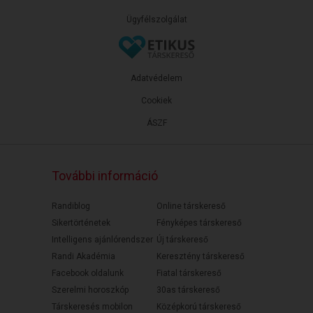
Ügyfélszolgálat
Adatvédelem
Cookiek
ÁSZF
További információ
Randiblog
Online társkereső
Sikertörténetek
Fényképes társkereső
Intelligens ajánlórendszer
Új társkereső
Randi Akadémia
Keresztény társkereső
Facebook oldalunk
Fiatal társkereső
Szerelmi horoszkóp
30as társkereső
Társkeresés mobilon
Középkorú társkereső