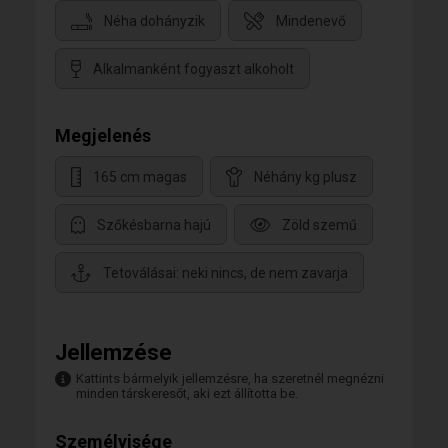
Néha dohányzik
Mindenevő
Alkalmanként fogyaszt alkoholt
Megjelenés
165 cm magas
Néhány kg plusz
Szőkésbarna hajú
Zöld szemű
Tetoválásai: neki nincs, de nem zavarja
Jellemzése
Kattints bármelyik jellemzésre, ha szeretnél megnézni
minden társkeresőt, aki ezt állította be.
Személyisége