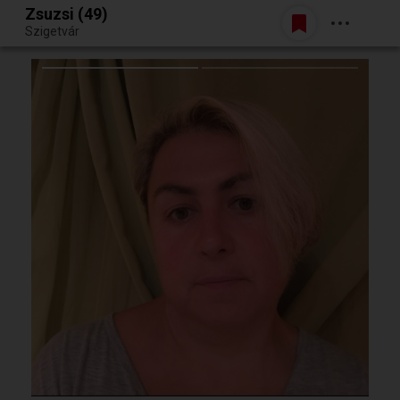
Zsuzsi (49)
Belépés
Szigetvár
Egy jó randiból bármi lehet.