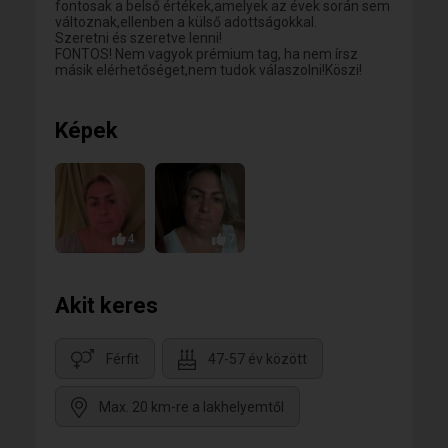
fontosak a belső értékek,amelyek az évek során sem
változnak,ellenben a külső adottságokkal.
Szeretni és szeretve lenni!
FONTOS! Nem vagyok prémium tag, ha nem írsz
másik elérhetőséget,nem tudok válaszolni!Köszi!
Képek
4
7
Akit keres
Férfit
47-57 év között
Max. 20 km-re a lakhelyemtől