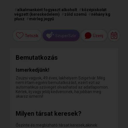
#
alkalmanként fogyaszt alkoholt
#
középiskolát
végzett (kereskedelem)
#
zöld szemű
#
néhány kg
plusz
#
mérleg jegyű
Tetszik
Üzenj
SzuperSzív
Bemutatkozás
Ismerkedjünk!
Zsuzsi vagyok, 49 éves, lakhelyem Szigetvár. Még
nem írtam egyéni bemutatkozást, ezért ezt az
automatikus szöveget olvashatod az adatlapomon.
Kérlek, írj vagy jelölj kedvencnek, ha jobban meg
akarsz ismerni!
Milyen társat keresek?
Őszinte és megbízható társat keresek,akinek