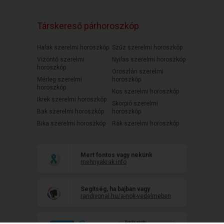
Társkereső párhoroszkóp
Halak szerelmi horoszkóp
Szűz szerelmi horoszkóp
Vízöntő szerelmi
Nyilas szerelmi horoszkóp
horoszkóp
Oroszlán szerelmi
Mérleg szerelmi
horoszkóp
horoszkóp
Kos szerelmi horoszkóp
Ikrek szerelmi horoszkóp
Skorpió szerelmi
Bak szerelmi horoszkóp
horoszkóp
Bika szerelmi horoszkóp
Rák szerelmi horoszkóp
Mert fontos vagy nekünk
mehnyakrak.info
Segítség, ha bajban vagy
randivonal.hu/a-nok-vedelmeben