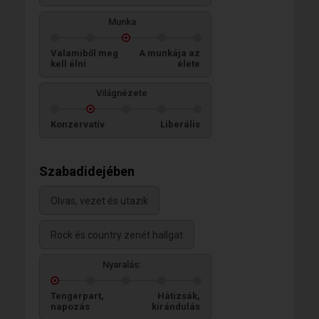
Munka
Valamiből meg
A munkája az
kell élni
élete
Világnézete
Konzervatív
Liberális
Szabadidejében
Olvas, vezet és utazik
Rock és country zenét hallgat
Nyaralás:
Tengerpart,
Hátizsák,
napozás
kirándulás