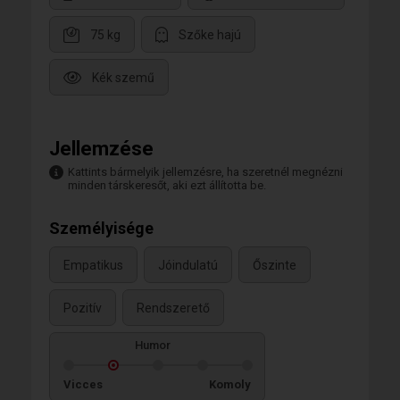
75 kg
Szőke hajú
Kék szemű
Jellemzése
Kattints bármelyik jellemzésre, ha szeretnél megnézni
minden társkeresőt, aki ezt állította be.
Személyisége
Empatikus
Jóindulatú
Őszinte
Pozitív
Rendszerető
Humor
Vicces
Komoly