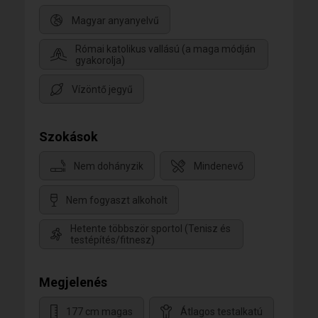
Magyar anyanyelvű
Római katolikus vallású (a maga módján
gyakorolja)
Vízöntő jegyű
Szokások
Nem dohányzik
Mindenevő
Nem fogyaszt alkoholt
Hetente többször sportol (Tenisz és
testépítés/fitnesz)
Megjelenés
177 cm magas
Átlagos testalkatú