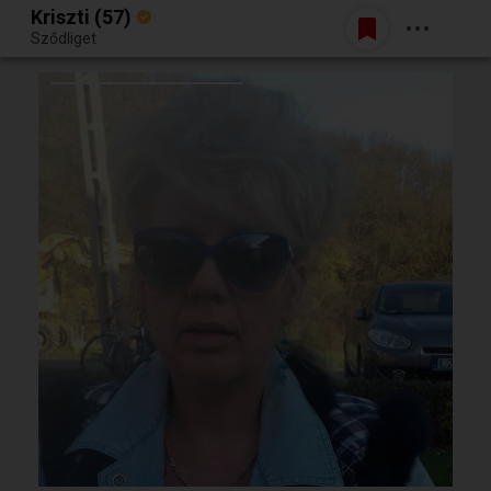
Kriszti (57)
Belépés
Sződliget
Egy jó randiból bármi lehet.