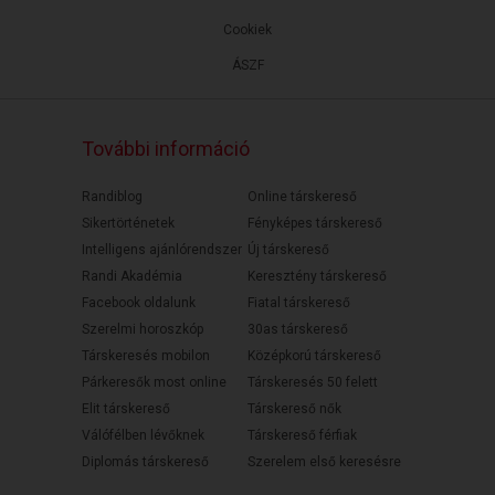
Cookiek
ÁSZF
További információ
Randiblog
Online társkereső
Sikertörténetek
Fényképes társkereső
Intelligens ajánlórendszer
Új társkereső
Randi Akadémia
Keresztény társkereső
Facebook oldalunk
Fiatal társkereső
Szerelmi horoszkóp
30as társkereső
Társkeresés mobilon
Középkorú társkereső
Párkeresők most online
Társkeresés 50 felett
Elit társkereső
Társkereső nők
Válófélben lévőknek
Társkereső férfiak
Diplomás társkereső
Szerelem első keresésre