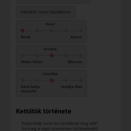
Háziállat: nincs háziállatom
Rend
Rend
Káosz
Konyha
Sütés-főzés
Étterem
Háziállat
Nem tudja
Imádja őket
elviselni
Kettőtök története
Regisztrálj most és ismerkedj meg vele!
Írd meg a saját szerelmes történetedet!