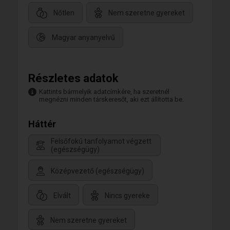
Nőtlen
Nem szeretne gyereket
Magyar anyanyelvű
Részletes adatok
Kattints bármelyik adatcímkére, ha szeretnél
megnézni minden társkeresőt, aki ezt állította be.
Háttér
Felsőfokú tanfolyamot végzett
(egészségügy)
Középvezető (egészségügy)
Elvált
Nincs gyereke
Nem szeretne gyereket