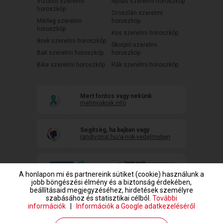
Vízöntő szerelmi
Nyilas szerelmi horoszkóp
horoszkóp
Oroszlán szerelmi
Mérleg szerelmi
horoszkóp
horoszkóp
Kos szerelmi horoszkóp
Ikrek szerelmi horoszkóp
Skorpió szerelmi
Bak szerelmi horoszkóp
horoszkóp
Bika szerelmi horoszkóp
Rák szerelmi horoszkóp
Mert fontos vagy nekünk
mehnyakrak.info
Segítség, ha bajban vagy
randivonal.hu/a-nok-vedelmeben
A honlapon mi és partnereink sütiket (cookie) használunk a
jobb böngészési élmény és a biztonság érdekében,
beállításaid megjegyzéséhez, hirdetések személyre
szabásához és statisztikai célból.
További
információk
|
Információk a Google adatkezeléséről