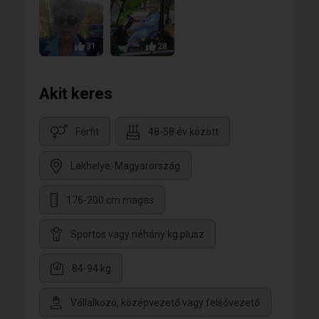
31
28
Akit keres
Férfit
48-58 év között
Lakhelye: Magyarország
176-200 cm magas
Sportos vagy néhány kg plusz
84-94 kg
Vállalkozó, középvezető vagy felsővezető