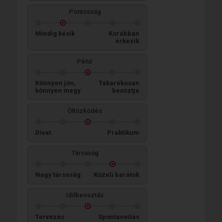
Pontosság
Mindig késik
Korábban
érkezik
Pénz
Könnyen jön,
Takarékosan
könnyen megy
beosztja
Öltözködés
Divat
Praktikum
Társaság
Nagy társaság
Közeli barátok
Időbeosztás
Tervezés
Spontaneitás