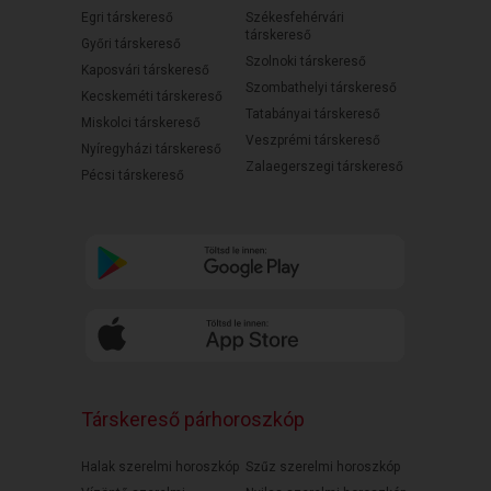
Egri társkereső
Székesfehérvári
társkereső
Győri társkereső
Szolnoki társkereső
Kaposvári társkereső
Szombathelyi társkereső
Kecskeméti társkereső
Tatabányai társkereső
Miskolci társkereső
Veszprémi társkereső
Nyíregyházi társkereső
Zalaegerszegi társkereső
Pécsi társkereső
Társkereső párhoroszkóp
Halak szerelmi horoszkóp
Szűz szerelmi horoszkóp