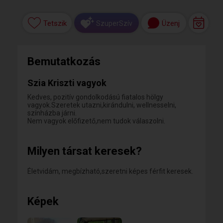
Tetszik
Üzenj
SzuperSzív
Bemutatkozás
Szia Kriszti vagyok
Kedves, pozitív gondolkodású fiatalos hölgy
vagyok.Szeretek utazni,kirándulni, wellnesselni,
színházba járni.
Nem vagyok előfizető,nem tudok válaszolni.
Milyen társat keresek?
Életvidám, megbízható,szeretni képes férfit keresek.
Képek