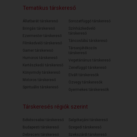
Tematikus társkereső
Állatbarát társkereső
Sorozatfüggő társkereső
Bringás társkereső
Színházkedvelő
társkereső
Ezermester társkereső
Táncoslábú társkereső
Filmkedvelő társkereső
Társasjátékozós
Gamer társkereső
társkereső
Humoros társkereső
Vegetáriánus társkereső
Kertészkedő társkereső
Zenefüggő társkereső
Könyvmoly társkereső
Elvált társkeresők
Motoros társkereső
Özvegy társkeresők
Spirituális társkereső
Gyermekes társkeresők
Társkeresés régiók szerint
Békéscsabai társkereső
Salgótarjáni társkereső
Budapesti társkereső
Szegedi társkereső
Debreceni társkereső
Szekszárdi társkereső