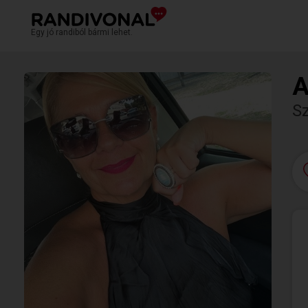
Egy jó randiból bármi lehet.
A
S