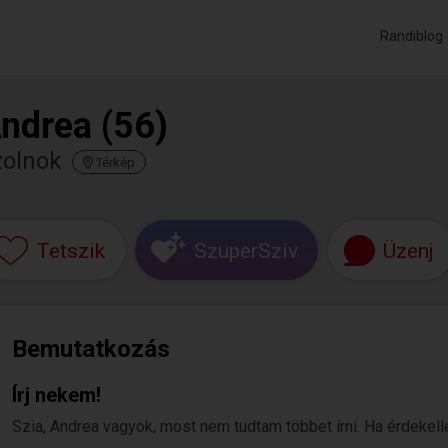
Randiblog
ndrea (56)
zolnok
Térkép
Tetszik
SzuperSzív
Üzenj
Bemutatkozás
Írj nekem!
Szia, Andrea vagyok, most nem tudtam többet írni. Ha érdekelle