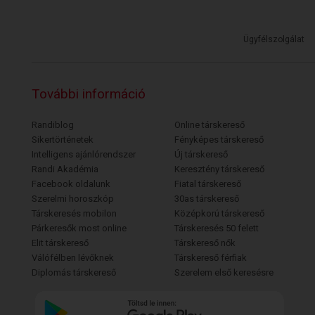
Ügyfélszolgálat
További információ
Randiblog
Online társkereső
Sikertörténetek
Fényképes társkereső
Intelligens ajánlórendszer
Új társkereső
Randi Akadémia
Keresztény társkereső
Facebook oldalunk
Fiatal társkereső
Szerelmi horoszkóp
30as társkereső
Társkeresés mobilon
Középkorú társkereső
Párkeresők most online
Társkeresés 50 felett
Elit társkereső
Társkereső nők
Válófélben lévőknek
Társkereső férfiak
Diplomás társkereső
Szerelem első keresésre