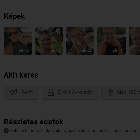
Képek
42
12
22
11
Akit keres
Férfit
51-61 év között
Max. 100 k
Részletes adatok
Kattints bármelyik adatcímkére, ha szeretnél megnézni minden társkeresőt,