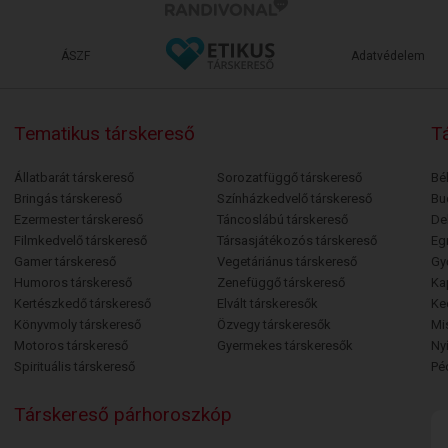
ÁSZF
Adatvédelem
Tematikus társkereső
Tá
Állatbarát társkereső
Sorozatfüggő társkereső
Bé
Bringás társkereső
Színházkedvelő társkereső
Bu
Ezermester társkereső
Táncoslábú társkereső
De
Filmkedvelő társkereső
Társasjátékozós társkereső
Egr
Gamer társkereső
Vegetáriánus társkereső
Gy
Humoros társkereső
Zenefüggő társkereső
Ka
Kertészkedő társkereső
Elvált társkeresők
Ke
Könyvmoly társkereső
Özvegy társkeresők
Mi
Motoros társkereső
Gyermekes társkeresők
Ny
Spirituális társkereső
Pé
Társkereső párhoroszkóp