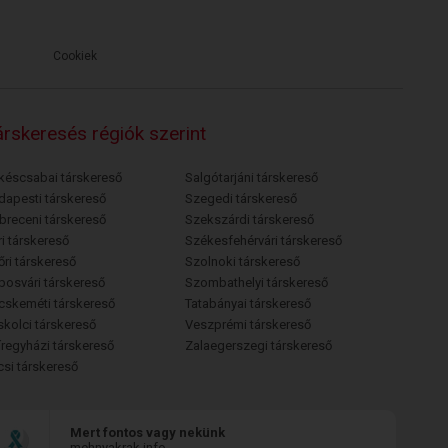
Cookiek
rskeresés régiók szerint
késcsabai társkereső
Salgótarjáni társkereső
dapesti társkereső
Szegedi társkereső
breceni társkereső
Szekszárdi társkereső
i társkereső
Székesfehérvári társkereső
őri társkereső
Szolnoki társkereső
posvári társkereső
Szombathelyi társkereső
cskeméti társkereső
Tatabányai társkereső
skolci társkereső
Veszprémi társkereső
íregyházi társkereső
Zalaegerszegi társkereső
csi társkereső
Mert fontos vagy nekünk
mehnyakrak.info