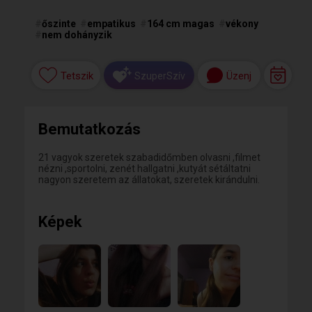
#
őszinte
#
empatikus
#
164 cm magas
#
vékony
#
nem dohányzik
Tetszik
Üzenj
SzuperSzív
Bemutatkozás
21 vagyok szeretek szabadidőmben olvasni ,filmet
nézni ,sportolni, zenét hallgatni ,kutyát sétáltatni
nagyon szeretem az állatokat, szeretek kirándulni.
Képek