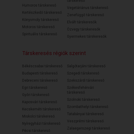
társkereső
Humoros társkereső
Vegetáriánus társkereső
Kertészkedő társkereső
Zenefüggő társkereső
Könyvmoly társkereső
Elvált társkeresők
Motoros társkereső
Özvegy társkeresők
Spirituális társkereső
Gyermekes társkeresők
Társkeresés régiók szerint
Békéscsabai társkereső
Salgótarjáni társkereső
Budapesti társkereső
Szegedi társkereső
Debreceni társkereső
Szekszárdi társkereső
Egri társkereső
Székesfehérvári
társkereső
Győri társkereső
Szolnoki társkereső
Kaposvári társkereső
Szombathelyi társkereső
Kecskeméti társkereső
Tatabányai társkereső
Miskolci társkereső
Veszprémi társkereső
Nyíregyházi társkereső
Zalaegerszegi társkereső
Pécsi társkereső