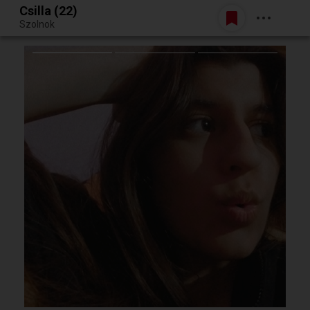
Csilla (22)
Belépés
Szolnok
Egy jó randiból bármi lehet.