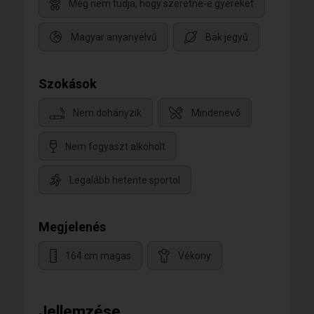
Még nem tudja, hogy szeretne-e gyereket
Magyar anyanyelvű
Bak jegyű
Szokások
Nem dohányzik
Mindenevő
Nem fogyaszt alkoholt
Legalább hetente sportol
Megjelenés
164 cm magas
Vékony
Jellemzése