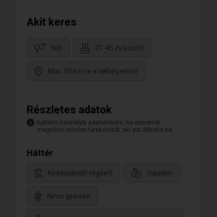
Akit keres
Nőt
21-45 év között
Max. 50 km-re a lakhelyemtől
Részletes adatok
Kattints bármelyik adatcímkére, ha szeretnél
megnézni minden társkeresőt, aki ezt állította be.
Háttér
Középiskolát végzett
Hajadon
Nincs gyereke