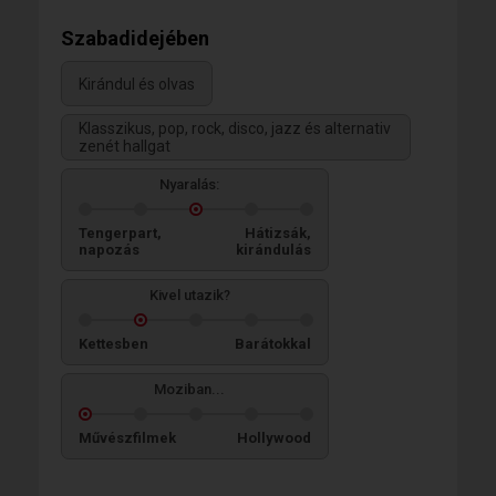
Szabadidejében
Kirándul és olvas
Klasszikus, pop, rock, disco, jazz és alternativ
zenét hallgat
Nyaralás:
Tengerpart,
Hátizsák,
napozás
kirándulás
Kivel utazik?
Kettesben
Barátokkal
Moziban...
Művészfilmek
Hollywood