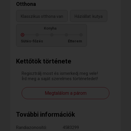
Otthona
Klasszikus otthona van
Háziállat: kutya
Konyha
Sütés-főzés
Étterem
Kettőtök története
Regisztrálj most és ismerkedj meg vele!
Írd meg a saját szerelmes történetedet!
Megtalálom a párom
További információk
Randiazonosító:
4583299