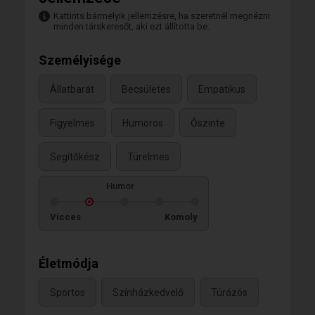
Kattints bármelyik jellemzésre, ha szeretnél megnézni
minden társkeresőt, aki ezt állította be.
Személyisége
Állatbarát
Becsületes
Empatikus
Figyelmes
Humoros
Őszinte
Segítőkész
Türelmes
Humor
Vicces
Komoly
Életmódja
Sportos
Színházkedvelő
Túrázós