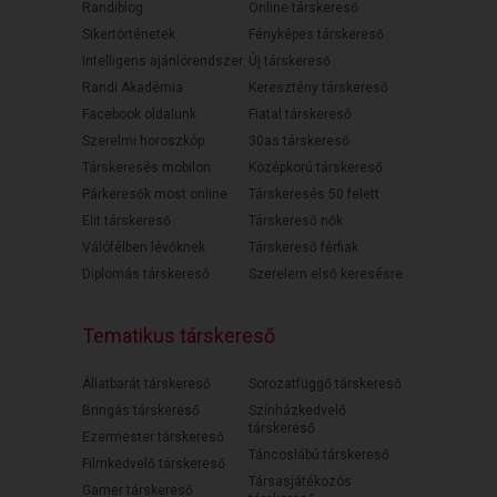
Randiblog
Online társkereső
Sikertörténetek
Fényképes társkereső
Intelligens ajánlórendszer
Új társkereső
Randi Akadémia
Keresztény társkereső
Facebook oldalunk
Fiatal társkereső
Szerelmi horoszkóp
30as társkereső
Társkeresés mobilon
Középkorú társkereső
Párkeresők most online
Társkeresés 50 felett
Elit társkereső
Társkereső nők
Válófélben lévőknek
Társkereső férfiak
Diplomás társkereső
Szerelem első keresésre
Tematikus társkereső
Állatbarát társkereső
Sorozatfüggő társkereső
Bringás társkereső
Színházkedvelő
társkereső
Ezermester társkereső
Táncoslábú társkereső
Filmkedvelő társkereső
Társasjátékozós
Gamer társkereső