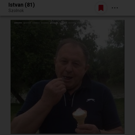
Istvan (81)
Belépés
Szolnok
Egy jó randiból bármi lehet.