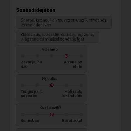
Szabadidejében
Sportol, kirándul, olvas, vezet, utazik, tévét néz
és családdal van
Klasszikus, rock, latin, country, népzene,
világzene és musical zenét hallgat
A zenéről
Zavarja, ha
A zene az
szól
élete
Nyaralás:
Tengerpart,
Hátizsák,
napozás
kirándulás
Kivel utazik?
Kettesben
Barátokkal