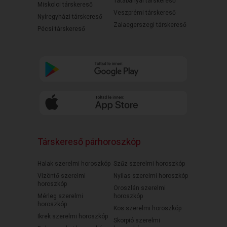
Tatabányai társkereső
Miskolci társkereső
Veszprémi társkereső
Nyíregyházi társkereső
Zalaegerszegi társkereső
Pécsi társkereső
Társkereső párhoroszkóp
Halak szerelmi horoszkóp
Szűz szerelmi horoszkóp
Vízöntő szerelmi
Nyilas szerelmi horoszkóp
horoszkóp
Oroszlán szerelmi
Mérleg szerelmi
horoszkóp
horoszkóp
Kos szerelmi horoszkóp
Ikrek szerelmi horoszkóp
Skorpió szerelmi