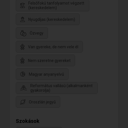
Felsőfokú tanfolyamot végzett
(kereskedelem)
Nyugdíjas (kereskedelem)
Özvegy
Van gyereke, de nem vele él
Nem szeretne gyereket
Magyar anyanyelvű
Református vallású (alkalmanként
gyakorolja)
Oroszlán jegyű
Szokások