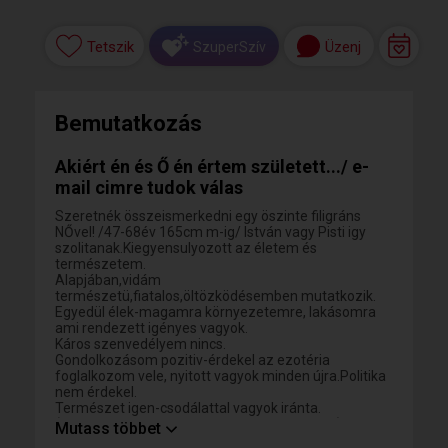
Tetszik
Üzenj
SzuperSzív
Bemutatkozás
Akiért én és Ő én értem született.../ e-
mail cimre tudok válas
Szeretnék összeismerkedni egy öszinte filigráns
NŐvel! /47-68év 165cm m-ig/ István vagy Pisti igy
szolitanak.Kiegyensulyozott az életem és
természetem.
Alapjában,vidám
természetü,fiatalos,öltözködésemben mutatkozik.
Egyedül élek-magamra környezetemre, lakásomra
ami rendezett igényes vagyok.
Káros szenvedélyem nincs.
Gondolkozásom pozitiv-érdekel az ezotéria
foglalkozom vele, nyitott vagyok minden újra.Politika
nem érdekel.
Természet igen-csodálattal vagyok iránta.
(tavasz,ősz,felhők,csillagok amik elbüvölnek.)
Mutass többet
Kedvelem a zenet! (Scooter,Andreas Bocelli és a