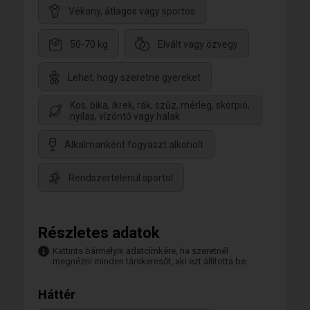
Vékony, átlagos vagy sportos
50-70 kg
Elvált vagy özvegy
Lehet, hogy szeretne gyereket
Kos, bika, ikrek, rák, szűz, mérleg, skorpió,
nyilas, vízöntő vagy halak
Alkalmanként fogyaszt alkoholt
Rendszertelenül sportol
Részletes adatok
Kattints bármelyik adatcímkére, ha szeretnél
megnézni minden társkeresőt, aki ezt állította be.
Háttér