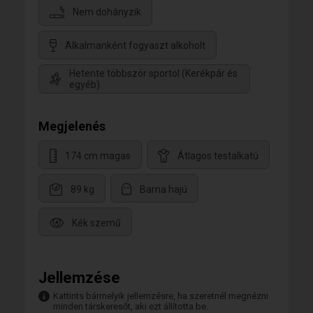
Nem dohányzik
Alkalmanként fogyaszt alkoholt
Hetente többször sportol (Kerékpár és
egyéb)
Megjelenés
174 cm magas
Átlagos testalkatú
89 kg
Barna hajú
Kék szemű
Jellemzése
Kattints bármelyik jellemzésre, ha szeretnél megnézni
minden társkeresőt, aki ezt állította be.