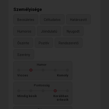
Személyisége
Becsületes
Céltudatos
Határozott
Humoros
Jóindulatú
Nyugodt
Őszinte
Pozitív
Rendszerető
Szerény
Humor
Vicces
Komoly
Pontosság
Mindig késik
Korábban
érkezik