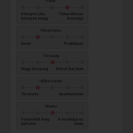
Pénz
Könnyen jön,
Takarékosan
könnyen megy
beosztja
Öltözködés
Divat
Praktikum
Társaság
Nagy társaság
Közeli barátok
Időbeosztás
Tervezés
Spontaneitás
Munka
Valamiből meg
A munkája az
kell élni
élete