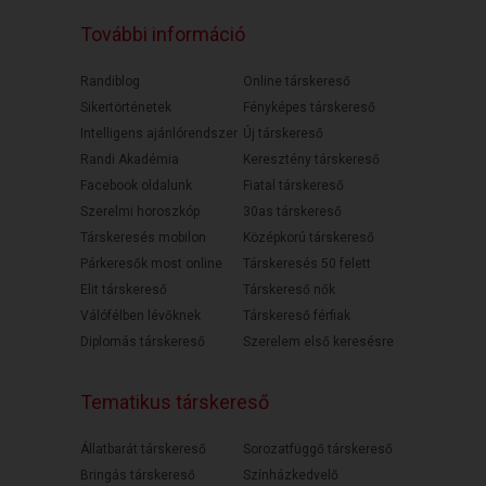
További információ
Randiblog
Online társkereső
Sikertörténetek
Fényképes társkereső
Intelligens ajánlórendszer
Új társkereső
Randi Akadémia
Keresztény társkereső
Facebook oldalunk
Fiatal társkereső
Szerelmi horoszkóp
30as társkereső
Társkeresés mobilon
Középkorú társkereső
Párkeresők most online
Társkeresés 50 felett
Elit társkereső
Társkereső nők
Válófélben lévőknek
Társkereső férfiak
Diplomás társkereső
Szerelem első keresésre
Tematikus társkereső
Állatbarát társkereső
Sorozatfüggő társkereső
Bringás társkereső
Színházkedvelő