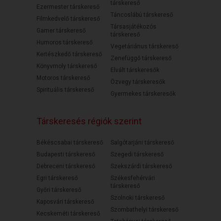
társkereső
Ezermester társkereső
Táncoslábú társkereső
Filmkedvelő társkereső
Társasjátékozós
Gamer társkereső
társkereső
Humoros társkereső
Vegetáriánus társkereső
Kertészkedő társkereső
Zenefüggő társkereső
Könyvmoly társkereső
Elvált társkeresők
Motoros társkereső
Özvegy társkeresők
Spirituális társkereső
Gyermekes társkeresők
Társkeresés régiók szerint
Békéscsabai társkereső
Salgótarjáni társkereső
Budapesti társkereső
Szegedi társkereső
Debreceni társkereső
Szekszárdi társkereső
Egri társkereső
Székesfehérvári
társkereső
Győri társkereső
Szolnoki társkereső
Kaposvári társkereső
Szombathelyi társkereső
Kecskeméti társkereső