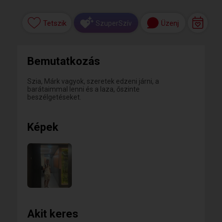
Tetszik
Üzenj
SzuperSzív
Bemutatkozás
Szia, Márk vagyok, szeretek edzeni járni, a
barátaimmal lenni és a laza, őszinte
beszélgetéseket.
Képek
Akit keres