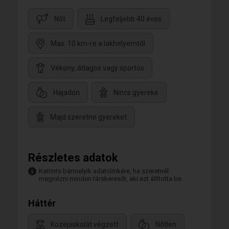
Nőt
Legfeljebb 40 éves
Max. 10 km-re a lakhelyemtől
Vékony, átlagos vagy sportos
Hajadon
Nincs gyereke
Majd szeretne gyereket
Részletes adatok
Kattints bármelyik adatcímkére, ha szeretnél
megnézni minden társkeresőt, aki ezt állította be.
Háttér
Középiskolát végzett
Nőtlen