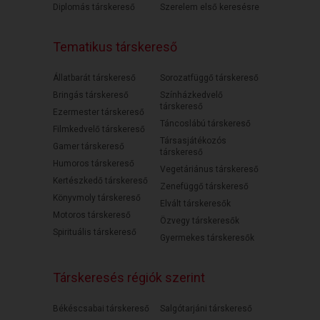
Diplomás társkereső
Szerelem első keresésre
Tematikus társkereső
Állatbarát társkereső
Sorozatfüggő társkereső
Bringás társkereső
Színházkedvelő
társkereső
Ezermester társkereső
Táncoslábú társkereső
Filmkedvelő társkereső
Társasjátékozós
Gamer társkereső
társkereső
Humoros társkereső
Vegetáriánus társkereső
Kertészkedő társkereső
Zenefüggő társkereső
Könyvmoly társkereső
Elvált társkeresők
Motoros társkereső
Özvegy társkeresők
Spirituális társkereső
Gyermekes társkeresők
Társkeresés régiók szerint
Békéscsabai társkereső
Salgótarjáni társkereső