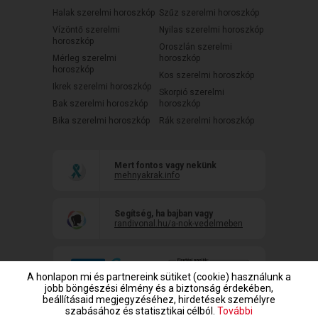
Halak szerelmi horoszkóp
Szűz szerelmi horoszkóp
Vízöntő szerelmi
Nyilas szerelmi horoszkóp
horoszkóp
Oroszlán szerelmi
Mérleg szerelmi
horoszkóp
horoszkóp
Kos szerelmi horoszkóp
Ikrek szerelmi horoszkóp
Skorpió szerelmi
Bak szerelmi horoszkóp
horoszkóp
Bika szerelmi horoszkóp
Rák szerelmi horoszkóp
Mert fontos vagy nekünk
mehnyakrak.info
Segítség, ha bajban vagy
randivonal.hu/a-nok-vedelmeben
A honlapon mi és partnereink sütiket (cookie) használunk a
jobb böngészési élmény és a biztonság érdekében,
beállításaid megjegyzéséhez, hirdetések személyre
szabásához és statisztikai célból.
További