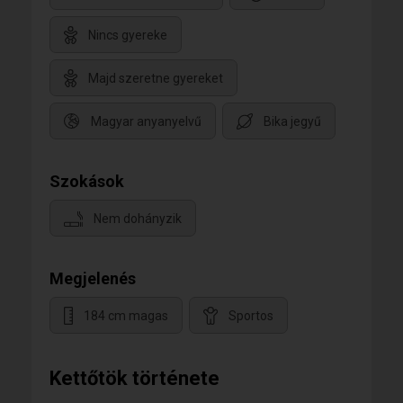
Nincs gyereke
Majd szeretne gyereket
Magyar anyanyelvű
Bika jegyű
Szokások
Nem dohányzik
Megjelenés
184 cm magas
Sportos
Kettőtök története