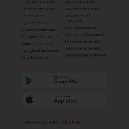
Budapesti társkereső
Szegedi társkereső
Debreceni társkereső
Szekszárdi társkereső
Egri társkereső
Székesfehérvári
társkereső
Győri társkereső
Szolnoki társkereső
Kaposvári társkereső
Szombathelyi társkereső
Kecskeméti társkereső
Tatabányai társkereső
Miskolci társkereső
Veszprémi társkereső
Nyíregyházi társkereső
Zalaegerszegi társkereső
Pécsi társkereső
Társkereső párhoroszkóp