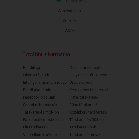
Adatvédelem
Cookiek
ÁSZF
További információ
Randiblog
Online társkereső
Sikertörténetek
Fényképes társkereső
Intelligens ajánlórendszer
Új társkereső
Randi Akadémia
Keresztény társkereső
Facebook oldalunk
Fiatal társkereső
Szerelmi horoszkóp
30as társkereső
Társkeresés mobilon
Középkorú társkereső
Párkeresők most online
Társkeresés 50 felett
Elit társkereső
Társkereső nők
Válófélben lévőknek
Társkereső férfiak