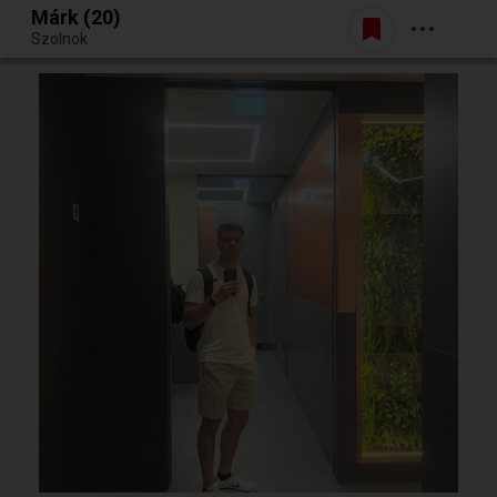
Márk (20)
Belépés
Szolnok
Egy jó randiból bármi lehet.