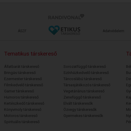
ÁSZF
Adatvédelem
Tematikus társkereső
Tá
Állatbarát társkereső
Sorozatfüggő társkereső
Bé
Bringás társkereső
Színházkedvelő társkereső
Bu
Ezermester társkereső
Táncoslábú társkereső
De
Filmkedvelő társkereső
Társasjátékozós társkereső
Egr
Gamer társkereső
Vegetáriánus társkereső
Gy
Humoros társkereső
Zenefüggő társkereső
Ka
Kertészkedő társkereső
Elvált társkeresők
Ke
Könyvmoly társkereső
Özvegy társkeresők
Mi
Motoros társkereső
Gyermekes társkeresők
Ny
Spirituális társkereső
Pé