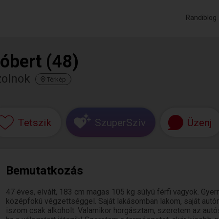
Randiblog
óbert (48)
zolnok
Térkép
Tetszik
SzuperSzív
Üzenj
Bemutatkozás
47 éves, elvált, 183 cm magas 105 kg súlyú férfi vagyok. Gy
középfokú végzettséggel. Saját lakásomban lakom, saját au
iszom csak alkoholt. Valamikor horgásztam, szeretem az autós