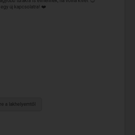
agyobb túrákra is elmennék, ha volna kivel. 😉
 egy új kapcsolatra! ❤️
re a lakhelyemtől