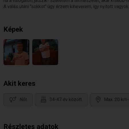
ha a válogatott játszik! Szeretem a természetet, akár kisebb-n
A válás utáni "sokkot" úgy érzem kiheverem, így nyitott vagyok
Képek
Akit keres
Nőt
34-47 év között
Max. 20 km-
Részletes adatok