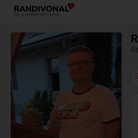
Egy jó randiból bármi lehet.
R
S