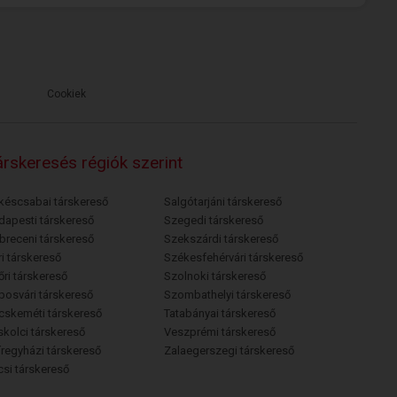
Cookiek
rskeresés régiók szerint
késcsabai társkereső
Salgótarjáni társkereső
dapesti társkereső
Szegedi társkereső
breceni társkereső
Szekszárdi társkereső
i társkereső
Székesfehérvári társkereső
őri társkereső
Szolnoki társkereső
posvári társkereső
Szombathelyi társkereső
cskeméti társkereső
Tatabányai társkereső
skolci társkereső
Veszprémi társkereső
íregyházi társkereső
Zalaegerszegi társkereső
csi társkereső