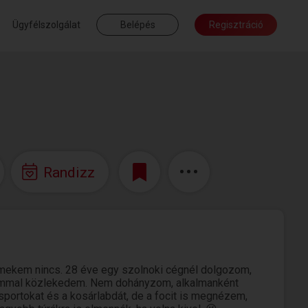
Ügyfélszolgálat
Belépés
Regisztráció
Randizz
ermekem nincs. 28 éve egy szolnoki cégnél dolgozom,
tómmal közlekedem. Nem dohányzom, alkalmanként
portokat és a kosárlabdát, de a focit is megnézem,