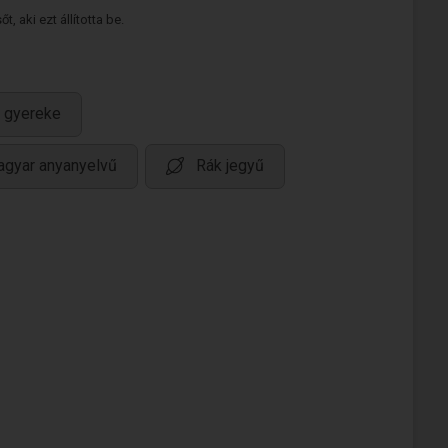
 aki ezt állította be.
 gyereke
gyar anyanyelvű
Rák jegyű