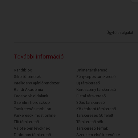
Ügyfélszolgálat
További információ
Randiblog
Online társkereső
Sikertörténetek
Fényképes társkereső
Intelligens ajánlórendszer
Új társkereső
Randi Akadémia
Keresztény társkereső
Facebook oldalunk
Fiatal társkereső
Szerelmi horoszkóp
30as társkereső
Társkeresés mobilon
Középkorú társkereső
Párkeresők most online
Társkeresés 50 felett
Elit társkereső
Társkereső nők
Válófélben lévőknek
Társkereső férfiak
Diplomás társkereső
Szerelem első keresésre