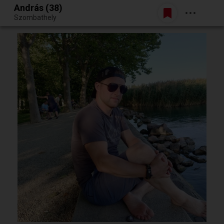
András (38)
Belépés
Szombathely
Egy jó randiból bármi lehet.