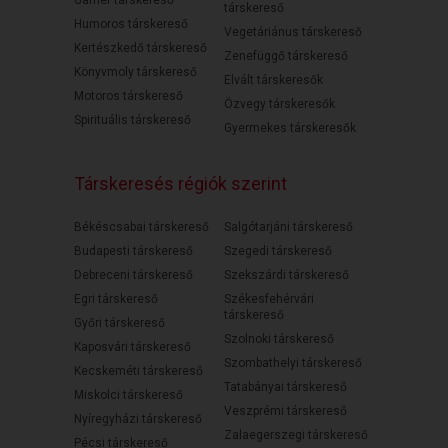
társkereső
Humoros társkereső
Vegetáriánus társkereső
Kertészkedő társkereső
Zenefüggő társkereső
Könyvmoly társkereső
Elvált társkeresők
Motoros társkereső
Özvegy társkeresők
Spirituális társkereső
Gyermekes társkeresők
Társkeresés régiók szerint
Békéscsabai társkereső
Salgótarjáni társkereső
Budapesti társkereső
Szegedi társkereső
Debreceni társkereső
Szekszárdi társkereső
Egri társkereső
Székesfehérvári
társkereső
Győri társkereső
Szolnoki társkereső
Kaposvári társkereső
Szombathelyi társkereső
Kecskeméti társkereső
Tatabányai társkereső
Miskolci társkereső
Veszprémi társkereső
Nyíregyházi társkereső
Zalaegerszegi társkereső
Pécsi társkereső