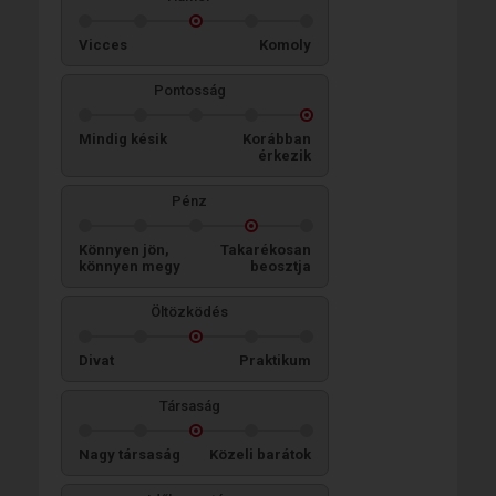
Vicces
Komoly
Pontosság
Mindig késik
Korábban
érkezik
Pénz
Könnyen jön,
Takarékosan
könnyen megy
beosztja
Öltözködés
Divat
Praktikum
Társaság
Nagy társaság
Közeli barátok