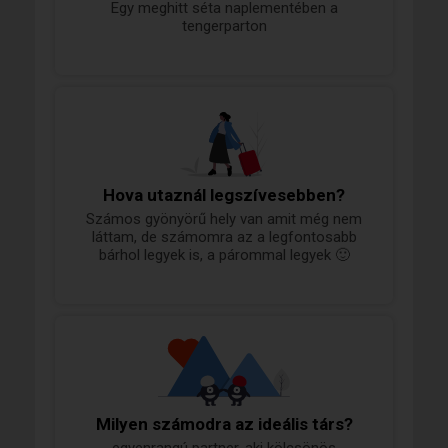
Egy meghitt séta naplementében a
tengerparton
Hova utaznál legszívesebben?
Számos gyönyörű hely van amit még nem
láttam, de számomra az a legfontosabb
bárhol legyek is, a párommal legyek 🙂
Milyen számodra az ideális társ?
egyenrangú partner, aki kölcsönös