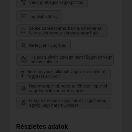
Vékony, átlagos vagy sportos
Legalább 50 kg
Szőke, szőkésbarna, barna, sötétbarna,
fekete, vörös vagy vörösesbarna hajú
Ne legyen nyugdíjas
Hajadon, elvált, özvegy, nem független vagy
házas-külön él
Nem fogyaszt alkoholt vagy alkalmanként
fogyaszt alkoholt
Naponta sportol, hetente többször sportol
vagy legalább hetente sportol
Futás, kerékpár, úszás, tenisz, jóga/torna,
egyéb vagy harcművészet
Részletes adatok