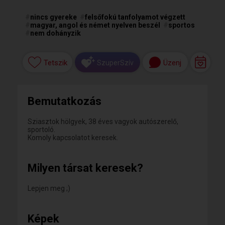
#
nincs gyereke
#
felsőfokú tanfolyamot végzett
#
magyar, angol és német nyelven beszél
#
sportos
#
nem dohányzik
Tetszik
Üzenj
SzuperSzív
Bemutatkozás
Sziasztok hölgyek, 38 éves vagyok autószerelő,
sportoló.
Komoly kapcsolatot keresek.
Milyen társat keresek?
Lepjen meg ;)
Képek