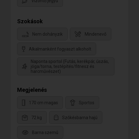
Vízöntő jegyű
Szokások
Nem dohányzik
Mindenevő
Alkalmanként fogyaszt alkoholt
Naponta sportol (Futás, kerékpár, úszás,
jóga/torna, testépítés/fitnesz és
harcművészet)
Megjelenés
170 cm magas
Sportos
72 kg
Szőkésbarna hajú
Barna szemű