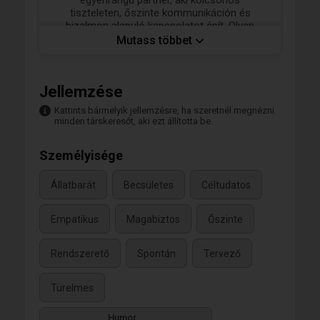
tiszteleten, őszinte kommunikáción és
bizalmon alapuló kapcsolatot épít. Olyan
szellemi és érzelmi támasz, aki értékeli a
Mutass többet
fejlődést, a támogatást és a közös célok
megvalósítását, miközben teret ad az egyéni
kibontakozásnak is.
Jellemzése
Kattints bármelyik jellemzésre, ha szeretnél megnézni
minden társkeresőt, aki ezt állította be.
Személyisége
Állatbarát
Becsületes
Céltudatos
Empatikus
Magabiztos
Őszinte
Rendszerető
Spontán
Tervező
Türelmes
Humor