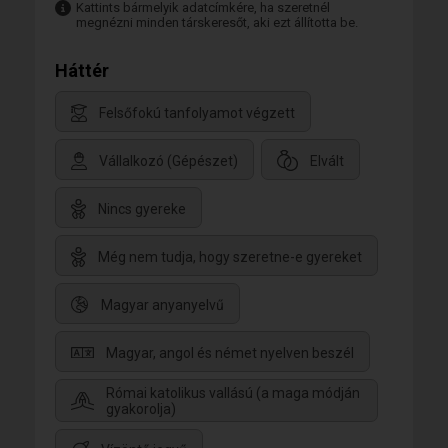
Kattints bármelyik adatcímkére, ha szeretnél
megnézni minden társkeresőt, aki ezt állította be.
Háttér
Felsőfokú tanfolyamot végzett
Vállalkozó (Gépészet)
Elvált
Nincs gyereke
Még nem tudja, hogy szeretne-e gyereket
Magyar anyanyelvű
Magyar, angol és német nyelven beszél
Római katolikus vallású (a maga módján
gyakorolja)