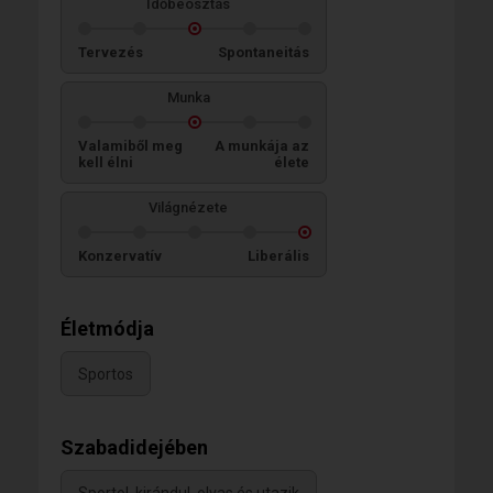
Időbeosztás
Tervezés
Spontaneitás
Munka
Valamiből meg
A munkája az
kell élni
élete
Világnézete
Konzervatív
Liberális
Életmódja
Sportos
Szabadidejében