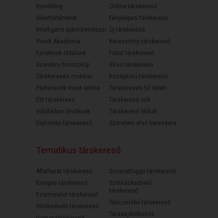
Randiblog
Online társkereső
Sikertörténetek
Fényképes társkereső
Intelligens ajánlórendszer
Új társkereső
Randi Akadémia
Keresztény társkereső
Facebook oldalunk
Fiatal társkereső
Szerelmi horoszkóp
30as társkereső
Társkeresés mobilon
Középkorú társkereső
Párkeresők most online
Társkeresés 50 felett
Elit társkereső
Társkereső nők
Válófélben lévőknek
Társkereső férfiak
Diplomás társkereső
Szerelem első keresésre
Tematikus társkereső
Állatbarát társkereső
Sorozatfüggő társkereső
Bringás társkereső
Színházkedvelő
társkereső
Ezermester társkereső
Táncoslábú társkereső
Filmkedvelő társkereső
Társasjátékozós
Gamer társkereső