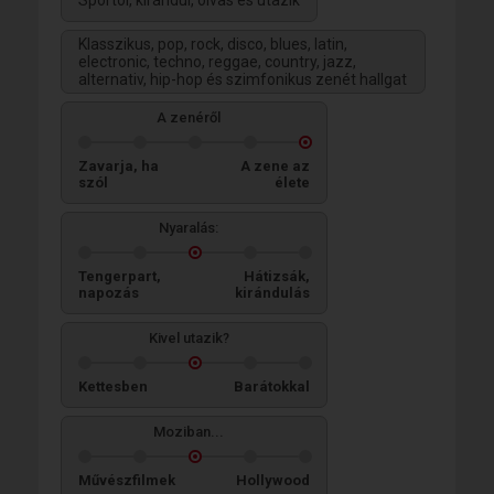
Sportol, kirándul, olvas és utazik
Klasszikus, pop, rock, disco, blues, latin,
electronic, techno, reggae, country, jazz,
alternativ, hip-hop és szimfonikus zenét hallgat
A zenéről
Zavarja, ha
A zene az
szól
élete
Nyaralás:
Tengerpart,
Hátizsák,
napozás
kirándulás
Kivel utazik?
Kettesben
Barátokkal
Moziban...
Művészfilmek
Hollywood