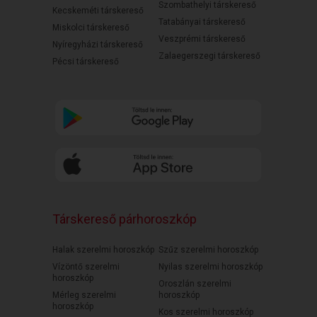
Szombathelyi társkereső
Kecskeméti társkereső
Tatabányai társkereső
Miskolci társkereső
Veszprémi társkereső
Nyíregyházi társkereső
Zalaegerszegi társkereső
Pécsi társkereső
Társkereső párhoroszkóp
Halak szerelmi horoszkóp
Szűz szerelmi horoszkóp
Vízöntő szerelmi
Nyilas szerelmi horoszkóp
horoszkóp
Oroszlán szerelmi
Mérleg szerelmi
horoszkóp
horoszkóp
Kos szerelmi horoszkóp