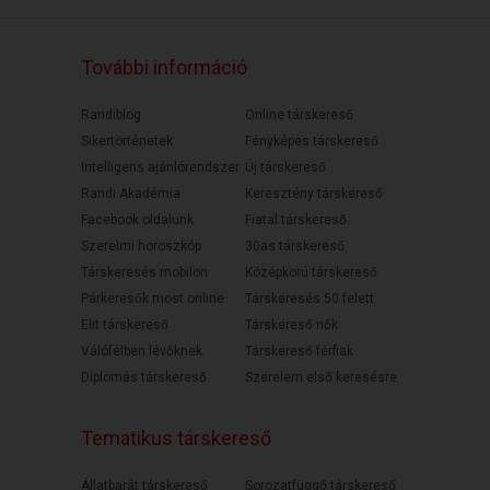
További információ
Randiblog
Online társkereső
Sikertörténetek
Fényképes társkereső
Intelligens ajánlórendszer
Új társkereső
Randi Akadémia
Keresztény társkereső
Facebook oldalunk
Fiatal társkereső
Szerelmi horoszkóp
30as társkereső
Társkeresés mobilon
Középkorú társkereső
Párkeresők most online
Társkeresés 50 felett
Elit társkereső
Társkereső nők
Válófélben lévőknek
Társkereső férfiak
Diplomás társkereső
Szerelem első keresésre
Tematikus társkereső
Állatbarát társkereső
Sorozatfüggő társkereső