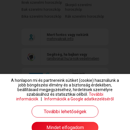
Ikrek szerelmi horoszkóp
Skorpió szerelmi
Bak szerelmi horoszkóp
horoszkóp
Bika szerelmi horoszkóp
Rák szerelmi horoszkóp
Mert fontos vagy nekünk
mehnyakrak.info
Segítség, ha bajban vagy
randivonal.hu/a-nok-vedelmeben
A honlapon mi és partnereink sütiket (cookie) használunk a
jobb böngészési élmény és a biztonság érdekében,
beállításaid megjegyzéséhez, hirdetések személyre
szabásához és statisztikai célból.
További
információk
|
Információk a Google adatkezeléséről
www.randivonal.hu © Copyright 1999-2026 Dating Central Europe Zrt.
További lehetőségek
Mindet elfogadom