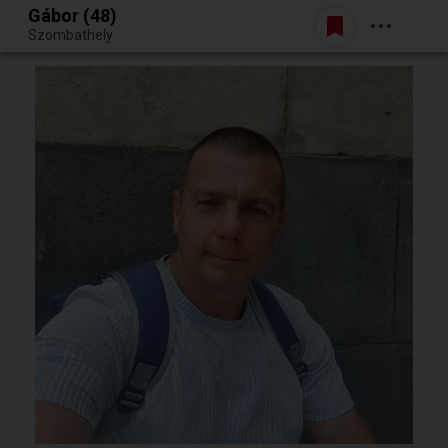
Gábor (48)
Belépés
Szombathely
Egy jó randiból bármi lehet.