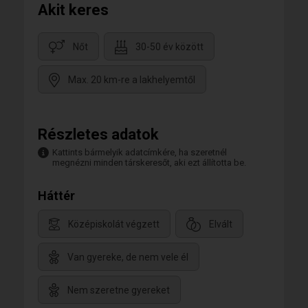
Akit keres
Nőt
30-50 év között
Max. 20 km-re a lakhelyemtől
Részletes adatok
Kattints bármelyik adatcímkére, ha szeretnél
megnézni minden társkeresőt, aki ezt állította be.
Háttér
Középiskolát végzett
Elvált
Van gyereke, de nem vele él
Nem szeretne gyereket