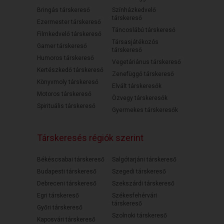
Bringás társkereső
Színházkedvelő
társkereső
Ezermester társkereső
Táncoslábú társkereső
Filmkedvelő társkereső
Társasjátékozós
Gamer társkereső
társkereső
Humoros társkereső
Vegetáriánus társkereső
Kertészkedő társkereső
Zenefüggő társkereső
Könyvmoly társkereső
Elvált társkeresők
Motoros társkereső
Özvegy társkeresők
Spirituális társkereső
Gyermekes társkeresők
Társkeresés régiók szerint
Békéscsabai társkereső
Salgótarjáni társkereső
Budapesti társkereső
Szegedi társkereső
Debreceni társkereső
Szekszárdi társkereső
Egri társkereső
Székesfehérvári
társkereső
Győri társkereső
Szolnoki társkereső
Kaposvári társkereső