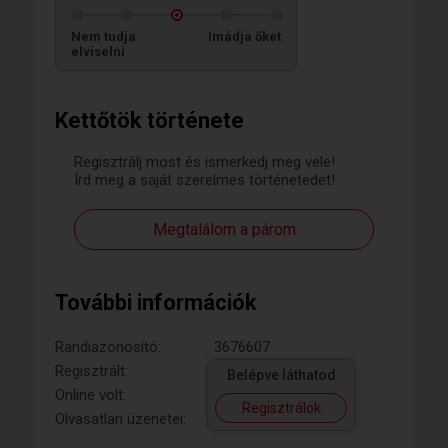
Nem tudja
Imádja őket
elviselni
Kettőtök története
Regisztrálj most és ismerkedj meg vele!
Írd meg a saját szerelmes történetedet!
Megtalálom a párom
További információk
Randiazonosító:
3676607
Regisztrált:
Belépve láthatod
Online volt:
Regisztrálok
Olvasatlan üzenetei: