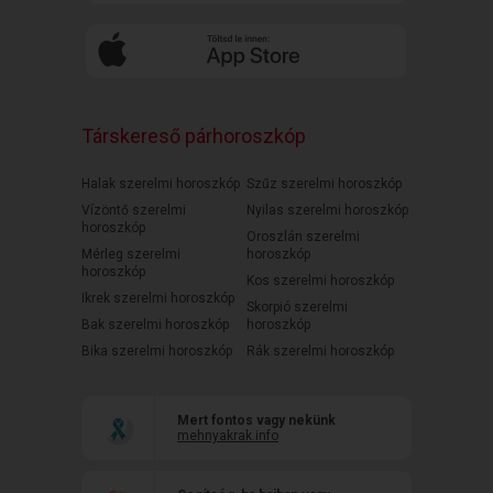
Társkereső párhoroszkóp
Halak szerelmi horoszkóp
Szűz szerelmi horoszkóp
Vízöntő szerelmi
Nyilas szerelmi horoszkóp
horoszkóp
Oroszlán szerelmi
Mérleg szerelmi
horoszkóp
horoszkóp
Kos szerelmi horoszkóp
Ikrek szerelmi horoszkóp
Skorpió szerelmi
Bak szerelmi horoszkóp
horoszkóp
Bika szerelmi horoszkóp
Rák szerelmi horoszkóp
Mert fontos vagy nekünk
mehnyakrak.info