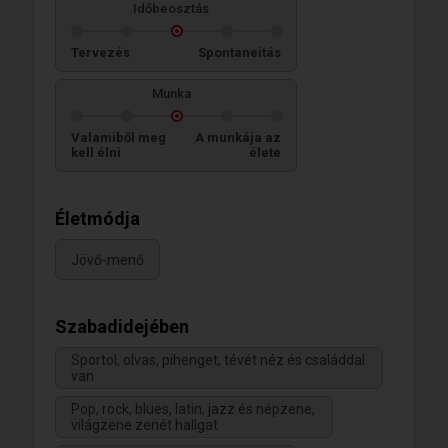
Időbeosztás
Tervezés
Spontaneitás
Munka
Valamiből meg
A munkája az
kell élni
élete
Életmódja
Jövő-menő
Szabadidejében
Sportol, olvas, pihenget, tévét néz és családdal
van
Pop, rock, blues, latin, jazz és népzene,
világzene zenét hallgat