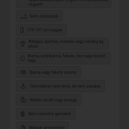
végzett
Nem dohányzik
179-197 cm magas
Átlagos, sportos, mackós vagy néhány kg
plusz
Barna, sötétbarna, fekete, ősz vagy őszülő
hajú
Barna vagy fekete szemű
Tetoválásai: neki nincs, de nem zavarja
Nőtlen, elvált vagy özvegy
Nem szeretne gyereket
Magyar anyanyelvű