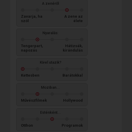
A zenéről
Zavarja, ha
A zene az
szól
élete
Nyaralás:
Tengerpart,
Hátizsák,
napozás
kirándulás
Kivel utazik?
Kettesben
Barátokkal
Moziban...
Művészfilmek
Hollywood
Esténként...
Otthon
Programok