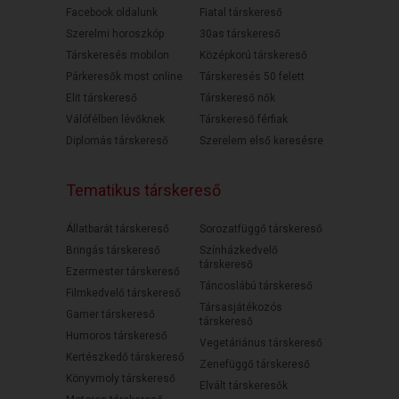
Facebook oldalunk
Fiatal társkereső
Szerelmi horoszkóp
30as társkereső
Társkeresés mobilon
Középkorú társkereső
Párkeresők most online
Társkeresés 50 felett
Elit társkereső
Társkereső nők
Válófélben lévőknek
Társkereső férfiak
Diplomás társkereső
Szerelem első keresésre
Tematikus társkereső
Állatbarát társkereső
Sorozatfüggő társkereső
Bringás társkereső
Színházkedvelő
társkereső
Ezermester társkereső
Táncoslábú társkereső
Filmkedvelő társkereső
Társasjátékozós
Gamer társkereső
társkereső
Humoros társkereső
Vegetáriánus társkereső
Kertészkedő társkereső
Zenefüggő társkereső
Könyvmoly társkereső
Elvált társkeresők