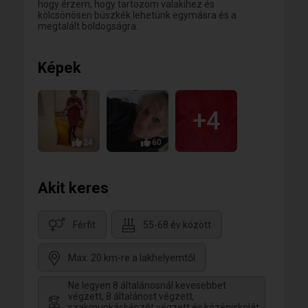
hogy érzem, hogy tartozom valakihez és
kölcsönösen büszkék lehetünk egymásra és a
megtalált boldogságra.
Képek
+4
24
60
Akit keres
Férfit
55-68 év között
Max. 20 km-re a lakhelyemtől
Ne legyen 8 általánosnál kevesebbet
végzett, 8 általánost végzett,
szakmunkásképzőt végzett és középiskolát