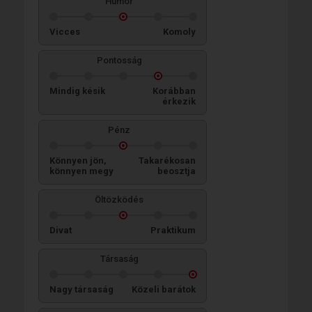
Humor
Vicces
Komoly
Pontosság
Mindig késik
Korábban
érkezik
Pénz
Könnyen jön,
Takarékosan
könnyen megy
beosztja
Öltözködés
Divat
Praktikum
Társaság
Nagy társaság
Közeli barátok