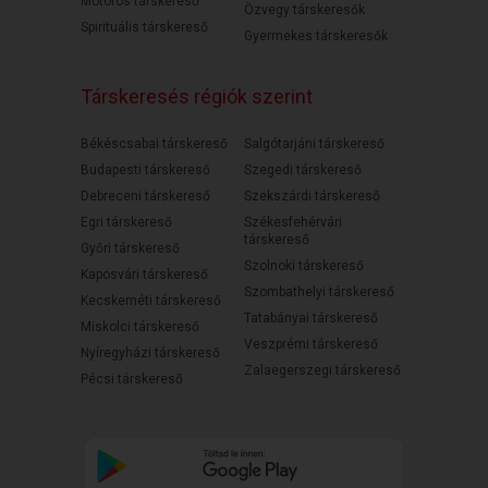
Motoros társkereső
Özvegy társkeresők
Spirituális társkereső
Gyermekes társkeresők
Társkeresés régiók szerint
Békéscsabai társkereső
Salgótarjáni társkereső
Budapesti társkereső
Szegedi társkereső
Debreceni társkereső
Szekszárdi társkereső
Egri társkereső
Székesfehérvári
társkereső
Győri társkereső
Szolnoki társkereső
Kaposvári társkereső
Szombathelyi társkereső
Kecskeméti társkereső
Tatabányai társkereső
Miskolci társkereső
Veszprémi társkereső
Nyíregyházi társkereső
Zalaegerszegi társkereső
Pécsi társkereső