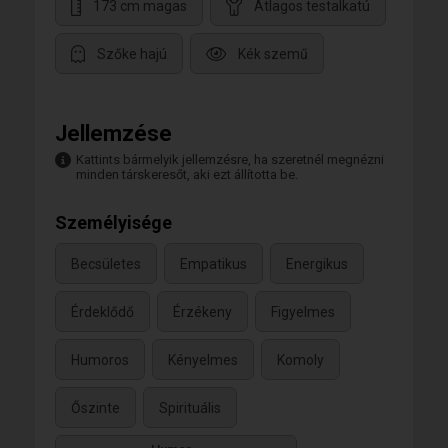
173 cm magas
Átlagos testalkatú
Szőke hajú
Kék szemű
Jellemzése
Kattints bármelyik jellemzésre, ha szeretnél megnézni
minden társkeresőt, aki ezt állította be.
Személyisége
Becsületes
Empatikus
Energikus
Érdeklődő
Érzékeny
Figyelmes
Humoros
Kényelmes
Komoly
Őszinte
Spirituális