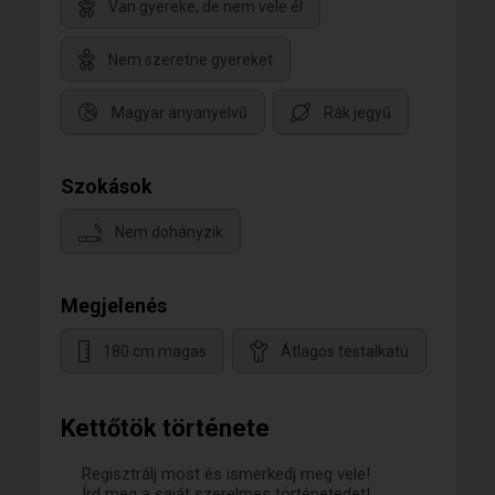
Van gyereke, de nem vele él
Nem szeretne gyereket
Magyar anyanyelvű
Rák jegyű
Szokások
Nem dohányzik
Megjelenés
180 cm magas
Átlagos testalkatú
Kettőtök története
Regisztrálj most és ismerkedj meg vele!
Írd meg a saját szerelmes történetedet!