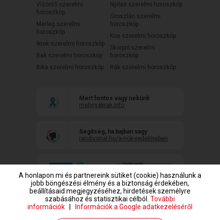
Vízöntő szerelmi
Nyilas szerelmi horoszkóp
horoszkóp
Oroszlán szerelmi
Mérleg szerelmi
horoszkóp
horoszkóp
Kos szerelmi horoszkóp
Ikrek szerelmi horoszkóp
Skorpió szerelmi
Bak szerelmi horoszkóp
horoszkóp
Bika szerelmi horoszkóp
Rák szerelmi horoszkóp
Mert fontos vagy nekünk
mehnyakrak.info
Segítség, ha bajban vagy
randivonal.hu/a-nok-vedelmeben
A honlapon mi és partnereink sütiket (cookie) használunk a
jobb böngészési élmény és a biztonság érdekében,
beállításaid megjegyzéséhez, hirdetések személyre
szabásához és statisztikai célból.
További
információk
|
Információk a Google adatkezeléséről