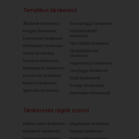
Tematikus társkereső
Állatbarát társkereső
Sorozatfüggő társkereső
Bringás társkereső
Színházkedvelő
társkereső
Ezermester társkereső
Táncoslábú társkereső
Filmkedvelő társkereső
Társasjátékozós
Gamer társkereső
társkereső
Humoros társkereső
Vegetáriánus társkereső
Kertészkedő társkereső
Zenefüggő társkereső
Könyvmoly társkereső
Elvált társkeresők
Motoros társkereső
Özvegy társkeresők
Spirituális társkereső
Gyermekes társkeresők
Társkeresés régiók szerint
Békéscsabai társkereső
Salgótarjáni társkereső
Budapesti társkereső
Szegedi társkereső
Debreceni társkereső
Szekszárdi társkereső