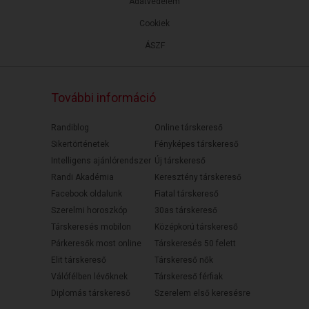
Adatvédelem
Cookiek
ÁSZF
További információ
Randiblog
Online társkereső
Sikertörténetek
Fényképes társkereső
Intelligens ajánlórendszer
Új társkereső
Randi Akadémia
Keresztény társkereső
Facebook oldalunk
Fiatal társkereső
Szerelmi horoszkóp
30as társkereső
Társkeresés mobilon
Középkorú társkereső
Párkeresők most online
Társkeresés 50 felett
Elit társkereső
Társkereső nők
Válófélben lévőknek
Társkereső férfiak
Diplomás társkereső
Szerelem első keresésre