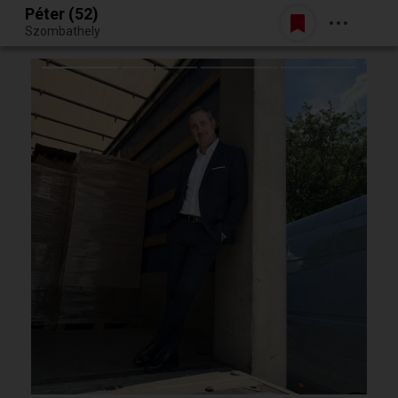
Péter (52)
Belépés
Szombathely
Egy jó randiból bármi lehet.