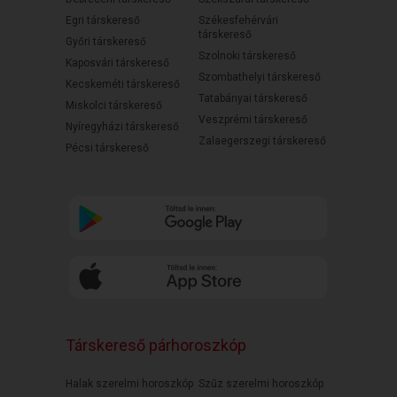
Egri társkereső
Székesfehérvári
társkereső
Győri társkereső
Szolnoki társkereső
Kaposvári társkereső
Szombathelyi társkereső
Kecskeméti társkereső
Tatabányai társkereső
Miskolci társkereső
Veszprémi társkereső
Nyíregyházi társkereső
Zalaegerszegi társkereső
Pécsi társkereső
Társkereső párhoroszkóp
Halak szerelmi horoszkóp
Szűz szerelmi horoszkóp