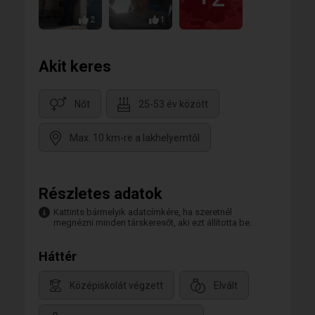
2
1
Akit keres
Nőt
25-53 év között
Max. 10 km-re a lakhelyemtől
Részletes adatok
Kattints bármelyik adatcímkére, ha szeretnél
megnézni minden társkeresőt, aki ezt állította be.
Háttér
Középiskolát végzett
Elvált