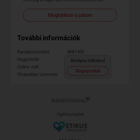
Megtalálom a párom
További információk
Randiazonosító:
4981456
Regisztrált:
Belépve láthatod
Online volt:
Regisztrálok
Olvasatlan üzenetei:
Ügyfélszolgálat