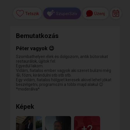
Tetszik
Üzenj
SzuperSzív
Bemutatkozás
Péter vagyok 😉
Szombathelyen élek és dolgozom, antik bútorokat
restaurálok, újjitok fel.
Egyedül lakom.
Vidám, fiatalos ember vagyok aki szeret bulizni még
🤪, főzni, kirándulni stb stb stb.
Egy vidám, fiatalos hölgyet keresek akivel lehet jókat
beszélgetni, programozni a többi majd alakul 😉
*moderálva*
Képek
+2