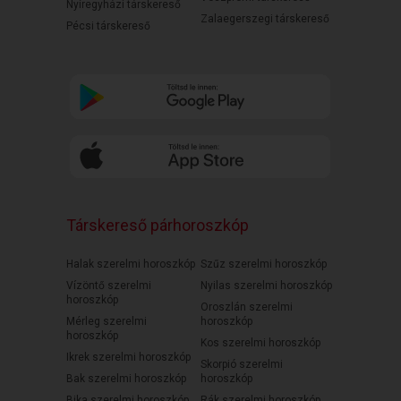
Nyíregyházi társkereső
Zalaegerszegi társkereső
Pécsi társkereső
Társkereső párhoroszkóp
Halak szerelmi horoszkóp
Szűz szerelmi horoszkóp
Vízöntő szerelmi
Nyilas szerelmi horoszkóp
horoszkóp
Oroszlán szerelmi
Mérleg szerelmi
horoszkóp
horoszkóp
Kos szerelmi horoszkóp
Ikrek szerelmi horoszkóp
Skorpió szerelmi
Bak szerelmi horoszkóp
horoszkóp
Bika szerelmi horoszkóp
Rák szerelmi horoszkóp