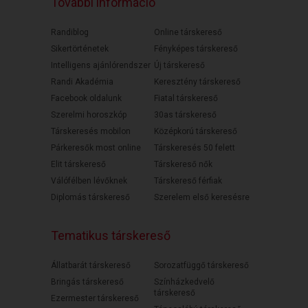
További információ
Randiblog
Online társkereső
Sikertörténetek
Fényképes társkereső
Intelligens ajánlórendszer
Új társkereső
Randi Akadémia
Keresztény társkereső
Facebook oldalunk
Fiatal társkereső
Szerelmi horoszkóp
30as társkereső
Társkeresés mobilon
Középkorú társkereső
Párkeresők most online
Társkeresés 50 felett
Elit társkereső
Társkereső nők
Válófélben lévőknek
Társkereső férfiak
Diplomás társkereső
Szerelem első keresésre
Tematikus társkereső
Állatbarát társkereső
Sorozatfüggő társkereső
Bringás társkereső
Színházkedvelő
társkereső
Ezermester társkereső