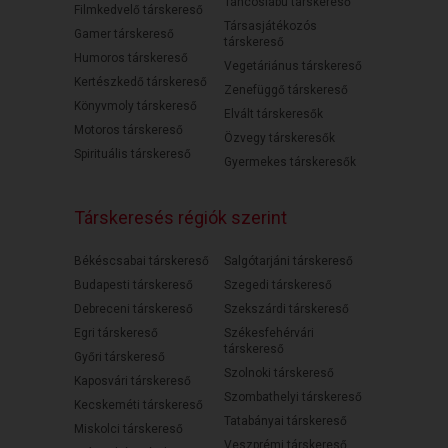
Táncoslábú társkereső
Filmkedvelő társkereső
Társasjátékozós
Gamer társkereső
társkereső
Humoros társkereső
Vegetáriánus társkereső
Kertészkedő társkereső
Zenefüggő társkereső
Könyvmoly társkereső
Elvált társkeresők
Motoros társkereső
Özvegy társkeresők
Spirituális társkereső
Gyermekes társkeresők
Társkeresés régiók szerint
Békéscsabai társkereső
Salgótarjáni társkereső
Budapesti társkereső
Szegedi társkereső
Debreceni társkereső
Szekszárdi társkereső
Egri társkereső
Székesfehérvári
társkereső
Győri társkereső
Szolnoki társkereső
Kaposvári társkereső
Szombathelyi társkereső
Kecskeméti társkereső
Tatabányai társkereső
Miskolci társkereső
Veszprémi társkereső