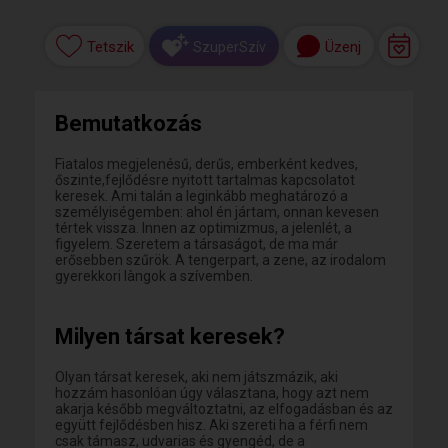
Tetszik
Üzenj
SzuperSzív
Bemutatkozás
Fiatalos megjelenésű, derűs, emberként kedves,
őszinte,fejlődésre nyitott tartalmas kapcsolatot
keresek. Ami talán a leginkább meghatározó a
személyiségemben: ahol én jártam, onnan kevesen
tértek vissza. Innen az optimizmus, a jelenlét, a
figyelem. Szeretem a társaságot, de ma már
erősebben szűrök. A tengerpart, a zene, az irodalom
gyerekkori làngok a szívemben.
Milyen társat keresek?
Olyan társat keresek, aki nem játszmázik, aki
hozzám hasonlóan úgy választana, hogy azt nem
akarja később megváltoztatni, az elfogadásban és az
együtt fejlődésben hisz. Aki szereti ha a férfi nem
csak támasz, udvarias és gyengéd, de a