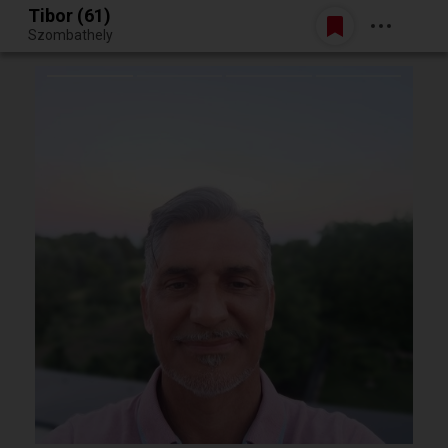
Tibor (61)
Belépés
Szombathely
Egy jó randiból bármi lehet.