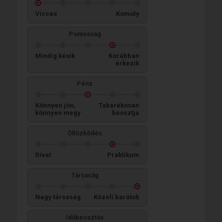
Vicces
Komoly
Pontosság
Mindig késik
Korábban
érkezik
Pénz
Könnyen jön,
Takarékosan
könnyen megy
beosztja
Öltözködés
Divat
Praktikum
Társaság
Nagy társaság
Közeli barátok
Időbeosztás