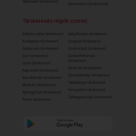
Spirituális társkereső
Gyermekes társkeresők
Társkeresés régiók szerint
Békéscsabai társkereső
Salgótarjáni társkereső
Budapesti társkereső
Szegedi társkereső
Debreceni társkereső
Szekszárdi társkereső
Egri társkereső
Székesfehérvári
társkereső
Győri társkereső
Szolnoki társkereső
Kaposvári társkereső
Szombathelyi társkereső
Kecskeméti társkereső
Tatabányai társkereső
Miskolci társkereső
Veszprémi társkereső
Nyíregyházi társkereső
Zalaegerszegi társkereső
Pécsi társkereső