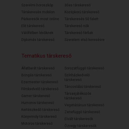
Szerelmi horoszkóp
30as társkereső
Társkeresés mobilon
Középkorú társkereső
Párkeresők most online
Társkeresés 50 felett
Elit társkereső
Társkereső nők
Válófélben lévőknek
Társkereső férfiak
Diplomás társkereső
Szerelem első keresésre
Tematikus társkereső
Állatbarát társkereső
Sorozatfüggő társkereső
Bringás társkereső
Színházkedvelő
társkereső
Ezermester társkereső
Táncoslábú társkereső
Filmkedvelő társkereső
Társasjátékozós
Gamer társkereső
társkereső
Humoros társkereső
Vegetáriánus társkereső
Kertészkedő társkereső
Zenefüggő társkereső
Könyvmoly társkereső
Elvált társkeresők
Motoros társkereső
Özvegy társkeresők