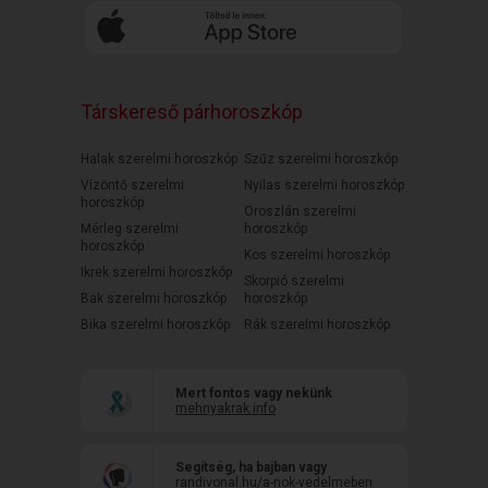
Társkereső párhoroszkóp
Halak szerelmi horoszkóp
Szűz szerelmi horoszkóp
Vízöntő szerelmi
Nyilas szerelmi horoszkóp
horoszkóp
Oroszlán szerelmi
Mérleg szerelmi
horoszkóp
horoszkóp
Kos szerelmi horoszkóp
Ikrek szerelmi horoszkóp
Skorpió szerelmi
Bak szerelmi horoszkóp
horoszkóp
Bika szerelmi horoszkóp
Rák szerelmi horoszkóp
Mert fontos vagy nekünk
mehnyakrak.info
Segítség, ha bajban vagy
randivonal.hu/a-nok-vedelmeben