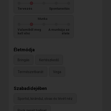
Tervezés
Spontaneitás
Munka
Valamiből meg
A munkája az
kell élni
élete
Életmódja
Bringás
Kertészkedő
Természetbarát
Vega
Szabadidejében
Sportol, kirándul, olvas és tévét néz
Rock zenét hallgat