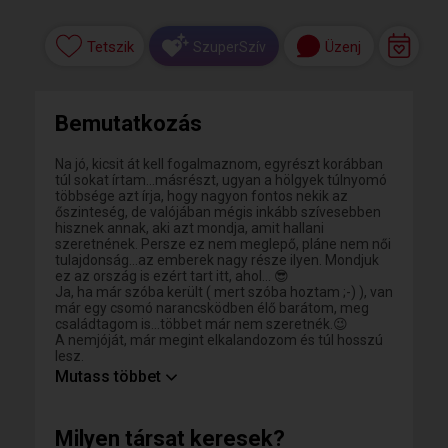
Tetszik
Üzenj
SzuperSzív
Bemutatkozás
Na jó, kicsit át kell fogalmaznom, egyrészt korábban
túl sokat írtam...másrészt, ugyan a hölgyek túlnyomó
többsége azt írja, hogy nagyon fontos nekik az
őszinteség, de valójában mégis inkább szívesebben
hisznek annak, aki azt mondja, amit hallani
szeretnének. Persze ez nem meglepő, pláne nem női
tulajdonság...az emberek nagy része ilyen. Mondjuk
ez az ország is ezért tart itt, ahol... 😎
Ja, ha már szóba került ( mert szóba hoztam ;-) ), van
már egy csomó narancsködben élő barátom, meg
családtagom is...többet már nem szeretnék.😉
A nemjóját, már megint elkalandozom és túl hosszú
lesz.
Szóval a lényegre térve: a nyüzsgés és tömeg
Mutass többet
helyett, jobban szeretem a természetet és az
állatokat. Nincs folyton mehetnékem, itthon is
kiválóan feltalálom magam. Persze ettől még
Milyen társat keresek?
szeretek utazni és kirándulni, de nincs kényszerem