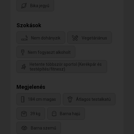
Bika jegyű
Szokások
Nem dohányzik
Vegetáriánus
Nem fogyaszt alkoholt
Hetente többször sportol (Kerékpár és
testépítés/fitnesz)
Megjelenés
184 cm magas
Átlagos testalkatú
39 kg
Barna hajú
Barna szemű