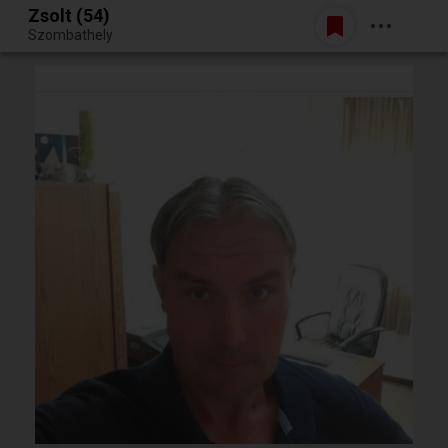
Zsolt (54)
Belépés
Szombathely
Egy jó randiból bármi lehet.