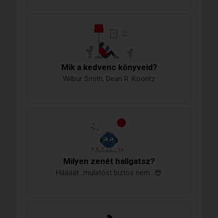
Mik a kedvenc könyveid?
Wilbur Smith, Dean R. Koontz
Milyen zenét hallgatsz?
Háááát...mulatóst biztos nem...😎