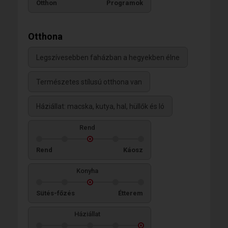
Otthon
Programok
Otthona
Legszívesebben faházban a hegyekben élne
Természetes stílusú otthona van
Háziállat: macska, kutya, hal, hüllők és ló
Rend
Rend
Káosz
Konyha
Sütés-főzés
Étterem
Háziállat