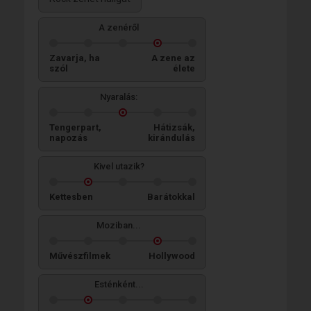
A zenéről
Zavarja, ha
A zene az
szól
élete
Nyaralás:
Tengerpart,
Hátizsák,
napozás
kirándulás
Kivel utazik?
Kettesben
Barátokkal
Moziban...
Művészfilmek
Hollywood
Esténként...