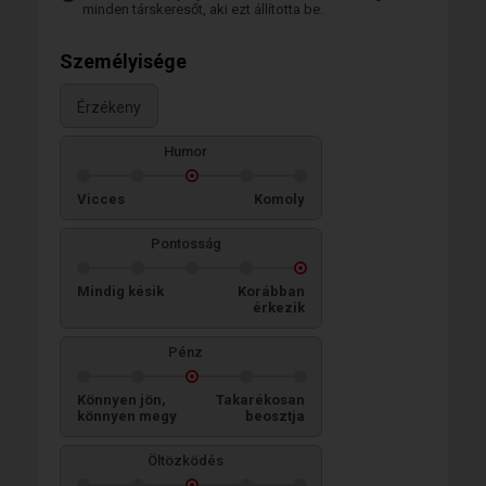
minden társkeresőt, aki ezt állította be.
Személyisége
Érzékeny
Humor
Vicces
Komoly
Pontosság
Mindig késik
Korábban
érkezik
Pénz
Könnyen jön,
Takarékosan
könnyen megy
beosztja
Öltözködés