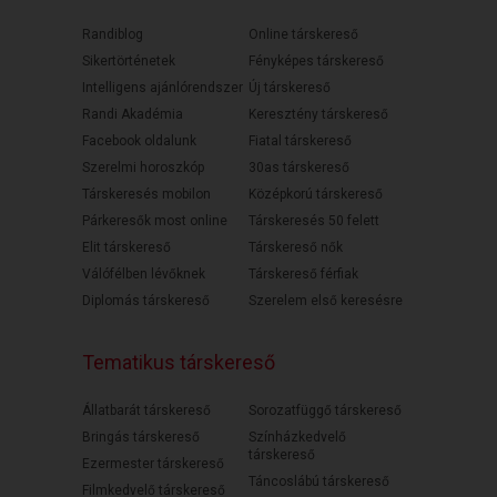
Randiblog
Online társkereső
Sikertörténetek
Fényképes társkereső
Intelligens ajánlórendszer
Új társkereső
Randi Akadémia
Keresztény társkereső
Facebook oldalunk
Fiatal társkereső
Szerelmi horoszkóp
30as társkereső
Társkeresés mobilon
Középkorú társkereső
Párkeresők most online
Társkeresés 50 felett
Elit társkereső
Társkereső nők
Válófélben lévőknek
Társkereső férfiak
Diplomás társkereső
Szerelem első keresésre
Tematikus társkereső
Állatbarát társkereső
Sorozatfüggő társkereső
Bringás társkereső
Színházkedvelő
társkereső
Ezermester társkereső
Táncoslábú társkereső
Filmkedvelő társkereső