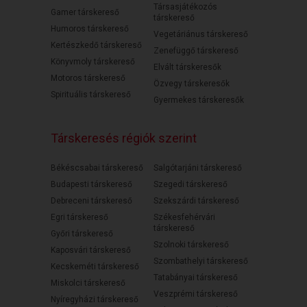
Társasjátékozós
Gamer társkereső
társkereső
Humoros társkereső
Vegetáriánus társkereső
Kertészkedő társkereső
Zenefüggő társkereső
Könyvmoly társkereső
Elvált társkeresők
Motoros társkereső
Özvegy társkeresők
Spirituális társkereső
Gyermekes társkeresők
Társkeresés régiók szerint
Békéscsabai társkereső
Salgótarjáni társkereső
Budapesti társkereső
Szegedi társkereső
Debreceni társkereső
Szekszárdi társkereső
Egri társkereső
Székesfehérvári
társkereső
Győri társkereső
Szolnoki társkereső
Kaposvári társkereső
Szombathelyi társkereső
Kecskeméti társkereső
Tatabányai társkereső
Miskolci társkereső
Veszprémi társkereső
Nyíregyházi társkereső