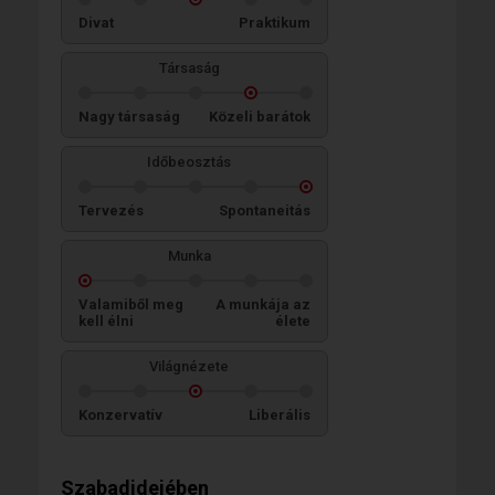
Divat
Praktikum
Társaság
Nagy társaság
Közeli barátok
Időbeosztás
Tervezés
Spontaneitás
Munka
Valamiből meg
A munkája az
kell élni
élete
Világnézete
Konzervatív
Liberális
Szabadidejében