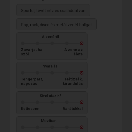
Sportol, tévét néz és családdal van
Pop, rock, disco és metál zenét hallgat
A zenéről
Zavarja, ha
A zene az
szól
élete
Nyaralás:
Tengerpart,
Hátizsák,
napozás
kirándulás
Kivel utazik?
Kettesben
Barátokkal
Moziban...