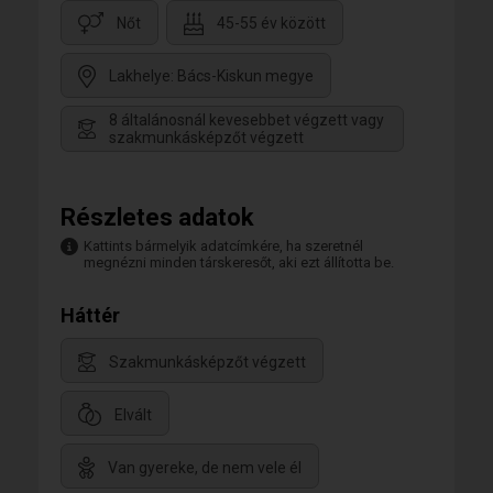
Nőt
45-55 év között
Lakhelye: Bács-Kiskun megye
8 általánosnál kevesebbet végzett vagy
szakmunkásképzőt végzett
Részletes adatok
Kattints bármelyik adatcímkére, ha szeretnél
megnézni minden társkeresőt, aki ezt állította be.
Háttér
Szakmunkásképzőt végzett
Elvált
Van gyereke, de nem vele él