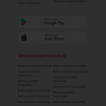
Zalaegerszegi társkereső
Pécsi társkereső
Társkereső párhoroszkóp
Halak szerelmi horoszkóp
Szűz szerelmi horoszkóp
Vízöntő szerelmi
Nyilas szerelmi horoszkóp
horoszkóp
Oroszlán szerelmi
Mérleg szerelmi
horoszkóp
horoszkóp
Kos szerelmi horoszkóp
Ikrek szerelmi horoszkóp
Skorpió szerelmi
Bak szerelmi horoszkóp
horoszkóp
Bika szerelmi horoszkóp
Rák szerelmi horoszkóp