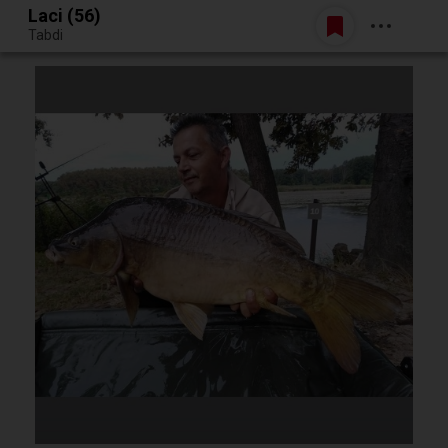
Laci (56)
Belépés
Tabdi
Egy jó randiból bármi lehet.