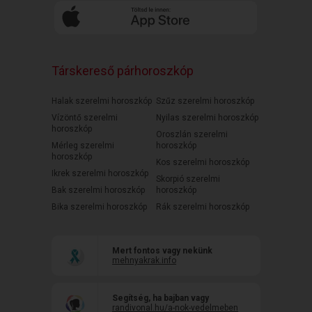
Társkereső párhoroszkóp
Halak szerelmi horoszkóp
Szűz szerelmi horoszkóp
Vízöntő szerelmi
Nyilas szerelmi horoszkóp
horoszkóp
Oroszlán szerelmi
Mérleg szerelmi
horoszkóp
horoszkóp
Kos szerelmi horoszkóp
Ikrek szerelmi horoszkóp
Skorpió szerelmi
Bak szerelmi horoszkóp
horoszkóp
Bika szerelmi horoszkóp
Rák szerelmi horoszkóp
Mert fontos vagy nekünk
mehnyakrak.info
Segítség, ha bajban vagy
randivonal.hu/a-nok-vedelmeben