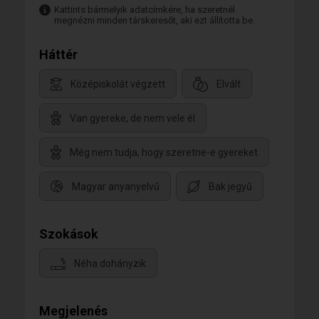
Kattints bármelyik adatcímkére, ha szeretnél
megnézni minden társkeresőt, aki ezt állította be.
Háttér
Középiskolát végzett
Elvált
Van gyereke, de nem vele él
Még nem tudja, hogy szeretne-e gyereket
Magyar anyanyelvű
Bak jegyű
Szokások
Néha dohányzik
Megjelenés