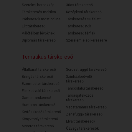
Szerelmi horoszkóp
30as társkereső
Társkeresés mobilon
Középkorú társkereső
Párkeresők most online
Társkeresés 50 felett
Elit társkereső
Társkereső nők
Válófélben lévőknek
Társkereső férfiak
Diplomás társkereső
Szerelem első keresésre
Tematikus társkereső
Állatbarát társkereső
Sorozatfüggő társkereső
Bringás társkereső
Színházkedvelő
társkereső
Ezermester társkereső
Táncoslábú társkereső
Filmkedvelő társkereső
Társasjátékozós
Gamer társkereső
társkereső
Humoros társkereső
Vegetáriánus társkereső
Kertészkedő társkereső
Zenefüggő társkereső
Könyvmoly társkereső
Elvált társkeresők
Motoros társkereső
Özvegy társkeresők