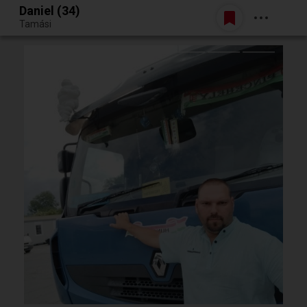
Daniel (34)
Belépés
Tamási
Egy jó randiból bármi lehet.