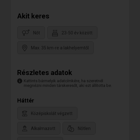
Akit keres
Nőt
23-50 év között
Max. 35 km-re a lakhelyemtől
Részletes adatok
Kattints bármelyik adatcímkére, ha szeretnél
megnézni minden társkeresőt, aki ezt állította be.
Háttér
Középiskolát végzett
Alkalmazott
Nőtlen