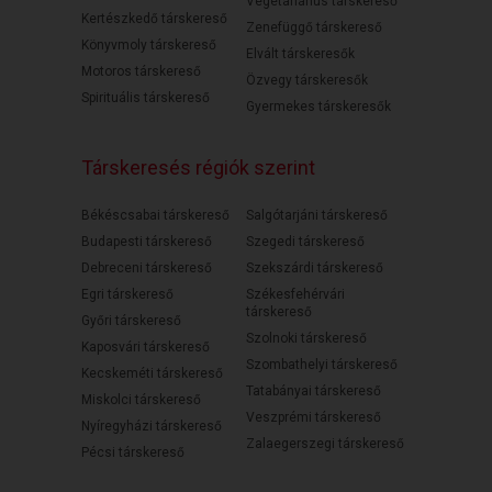
Vegetáriánus társkereső
Kertészkedő társkereső
Zenefüggő társkereső
Könyvmoly társkereső
Elvált társkeresők
Motoros társkereső
Özvegy társkeresők
Spirituális társkereső
Gyermekes társkeresők
Társkeresés régiók szerint
Békéscsabai társkereső
Salgótarjáni társkereső
Budapesti társkereső
Szegedi társkereső
Debreceni társkereső
Szekszárdi társkereső
Egri társkereső
Székesfehérvári
társkereső
Győri társkereső
Szolnoki társkereső
Kaposvári társkereső
Szombathelyi társkereső
Kecskeméti társkereső
Tatabányai társkereső
Miskolci társkereső
Veszprémi társkereső
Nyíregyházi társkereső
Zalaegerszegi társkereső
Pécsi társkereső