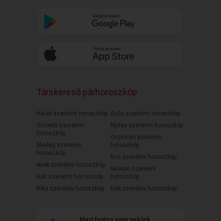
Társkereső párhoroszkóp
Halak szerelmi horoszkóp
Szűz szerelmi horoszkóp
Vízöntő szerelmi
Nyilas szerelmi horoszkóp
horoszkóp
Oroszlán szerelmi
Mérleg szerelmi
horoszkóp
horoszkóp
Kos szerelmi horoszkóp
Ikrek szerelmi horoszkóp
Skorpió szerelmi
Bak szerelmi horoszkóp
horoszkóp
Bika szerelmi horoszkóp
Rák szerelmi horoszkóp
Mert fontos vagy nekünk