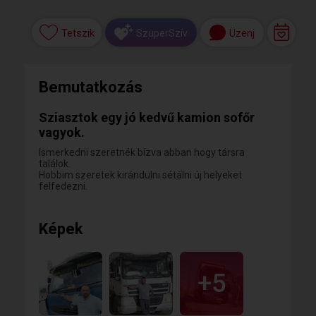
Tetszik
Üzenj
SzuperSzív
Bemutatkozás
Sziasztok egy jó kedvű kamion sofőr
vagyok.
Ismerkedni szeretnék bízva abban hogy társra
találok.
Hobbim szeretek kirándulni sétálni új helyeket
felfedezni.
Képek
+5