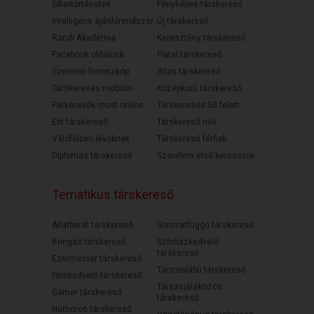
Sikertörténetek
Fényképes társkereső
Intelligens ajánlórendszer
Új társkereső
Randi Akadémia
Keresztény társkereső
Facebook oldalunk
Fiatal társkereső
Szerelmi horoszkóp
30as társkereső
Társkeresés mobilon
Középkorú társkereső
Párkeresők most online
Társkeresés 50 felett
Elit társkereső
Társkereső nők
Válófélben lévőknek
Társkereső férfiak
Diplomás társkereső
Szerelem első keresésre
Tematikus társkereső
Állatbarát társkereső
Sorozatfüggő társkereső
Bringás társkereső
Színházkedvelő
társkereső
Ezermester társkereső
Táncoslábú társkereső
Filmkedvelő társkereső
Társasjátékozós
Gamer társkereső
társkereső
Humoros társkereső