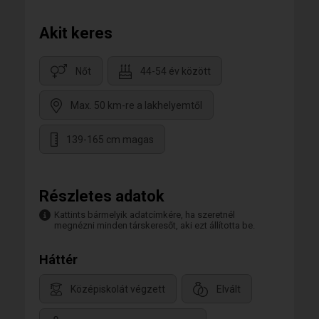
Akit keres
Nőt
44-54 év között
Max. 50 km-re a lakhelyemtől
139-165 cm magas
Részletes adatok
Kattints bármelyik adatcímkére, ha szeretnél
megnézni minden társkeresőt, aki ezt állította be.
Háttér
Középiskolát végzett
Elvált