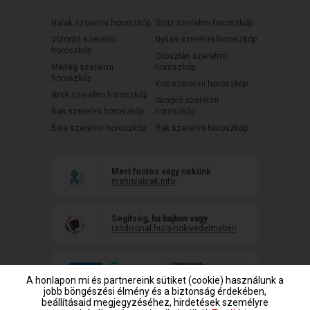
Halak szerelmi horoszkóp
Szűz szerelmi horoszkóp
Vízöntő szerelmi
Nyilas szerelmi horoszkóp
horoszkóp
Oroszlán szerelmi
Mérleg szerelmi
horoszkóp
horoszkóp
Kos szerelmi horoszkóp
Ikrek szerelmi horoszkóp
Skorpió szerelmi
Bak szerelmi horoszkóp
horoszkóp
Bika szerelmi horoszkóp
Rák szerelmi horoszkóp
Mert fontos vagy nekünk
mehnyakrak.info
Segítség, ha bajban vagy
randivonal.hu/a-nok-vedelmeben
A honlapon mi és partnereink sütiket (cookie) használunk a
jobb böngészési élmény és a biztonság érdekében,
beállításaid megjegyzéséhez, hirdetések személyre