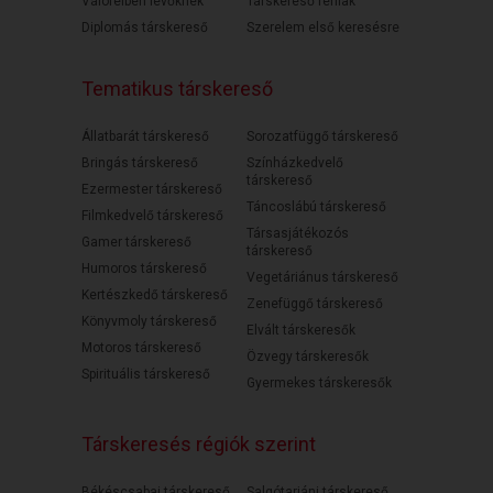
Válófélben lévőknek
Társkereső férfiak
Diplomás társkereső
Szerelem első keresésre
Tematikus társkereső
Állatbarát társkereső
Sorozatfüggő társkereső
Bringás társkereső
Színházkedvelő
társkereső
Ezermester társkereső
Táncoslábú társkereső
Filmkedvelő társkereső
Társasjátékozós
Gamer társkereső
társkereső
Humoros társkereső
Vegetáriánus társkereső
Kertészkedő társkereső
Zenefüggő társkereső
Könyvmoly társkereső
Elvált társkeresők
Motoros társkereső
Özvegy társkeresők
Spirituális társkereső
Gyermekes társkeresők
Társkeresés régiók szerint
Békéscsabai társkereső
Salgótarjáni társkereső