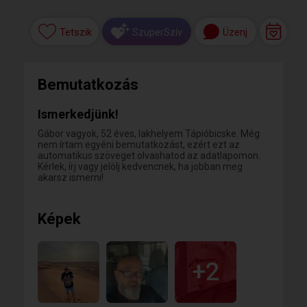
Tetszik
Üzenj
SzuperSzív
Bemutatkozás
Ismerkedjünk!
Gábor vagyok, 52 éves, lakhelyem Tápióbicske. Még
nem írtam egyéni bemutatkozást, ezért ezt az
automatikus szöveget olvashatod az adatlapomon.
Kérlek, írj vagy jelölj kedvencnek, ha jobban meg
akarsz ismerni!
Képek
+2