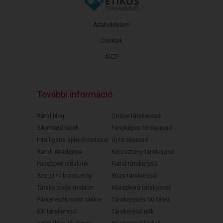
Adatvédelem
Cookiek
ÁSZF
További információ
Randiblog
Online társkereső
Sikertörténetek
Fényképes társkereső
Intelligens ajánlórendszer
Új társkereső
Randi Akadémia
Keresztény társkereső
Facebook oldalunk
Fiatal társkereső
Szerelmi horoszkóp
30as társkereső
Társkeresés mobilon
Középkorú társkereső
Párkeresők most online
Társkeresés 50 felett
Elit társkereső
Társkereső nők