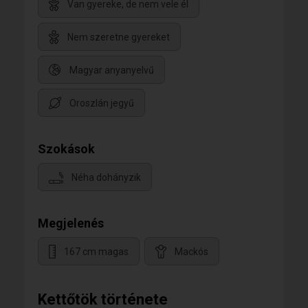
Van gyereke, de nem vele él
Nem szeretne gyereket
Magyar anyanyelvű
Oroszlán jegyű
Szokások
Néha dohányzik
Megjelenés
167 cm magas
Mackós
Kettőtök története