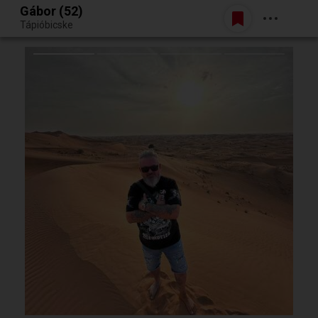
Gábor (52)
Belépés
Tápióbicske
Egy jó randiból bármi lehet.