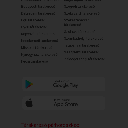
Budapesti társkereső
Szegedi társkereső
Debreceni társkereső
Szekszárdi társkereső
Egri társkereső
Székesfehérvári
társkereső
Győri társkereső
Szolnoki társkereső
Kaposvári társkereső
Szombathelyi társkereső
Kecskeméti társkereső
Tatabányai társkereső
Miskolci társkereső
Veszprémi társkereső
Nyíregyházi társkereső
Zalaegerszegi társkereső
Pécsi társkereső
Társkereső párhoroszkóp