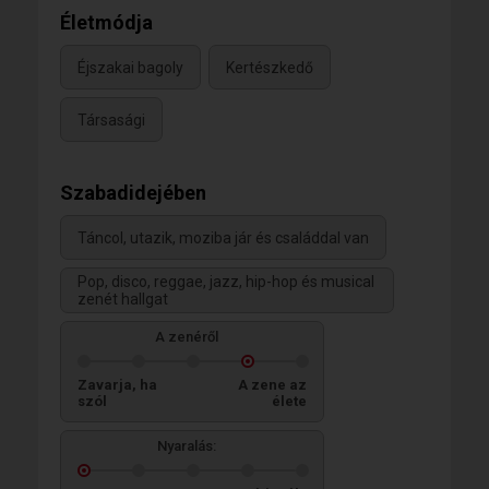
Életmódja
Éjszakai bagoly
Kertészkedő
Társasági
Szabadidejében
Táncol, utazik, moziba jár és családdal van
Pop, disco, reggae, jazz, hip-hop és musical
zenét hallgat
A zenéről
Zavarja, ha
A zene az
szól
élete
Nyaralás: