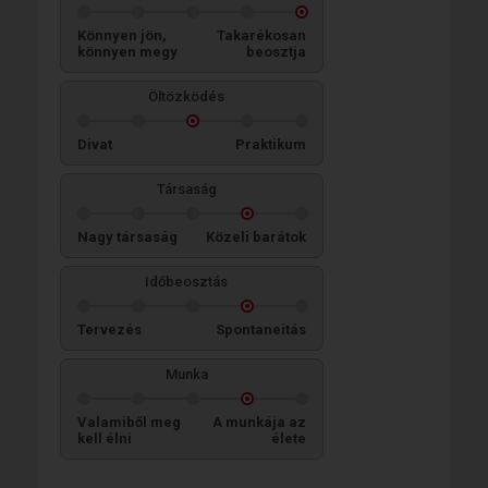
Könnyen jön,
Takarékosan
könnyen megy
beosztja
Öltözködés
Divat
Praktikum
Társaság
Nagy társaság
Közeli barátok
Időbeosztás
Tervezés
Spontaneitás
Munka
Valamiből meg
A munkája az
kell élni
élete