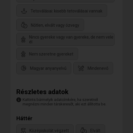
Tetoválásai: kisebb tetoválásai vannak
Nőtlen, elvált vagy özvegy
Nincs gyereke vagy van gyereke, de nem vele
él
Nem szeretne gyereket
Magyar anyanyelvű
Mindenevő
Részletes adatok
Kattints bármelyik adatcímkére, ha szeretnél
megnézni minden társkeresőt, aki ezt állította be.
Háttér
Középiskolát végzett
Elvált