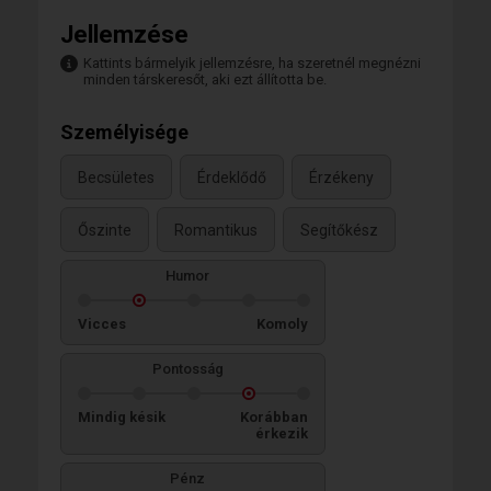
Jellemzése
Kattints bármelyik jellemzésre, ha szeretnél megnézni
minden társkeresőt, aki ezt állította be.
Személyisége
Becsületes
Érdeklődő
Érzékeny
Őszinte
Romantikus
Segítőkész
Humor
Vicces
Komoly
Pontosság
Mindig késik
Korábban
érkezik
Pénz