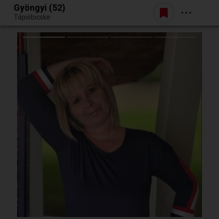
Gyöngyi (52)
Belépés
Tápióbicske
Egy jó randiból bármi lehet.