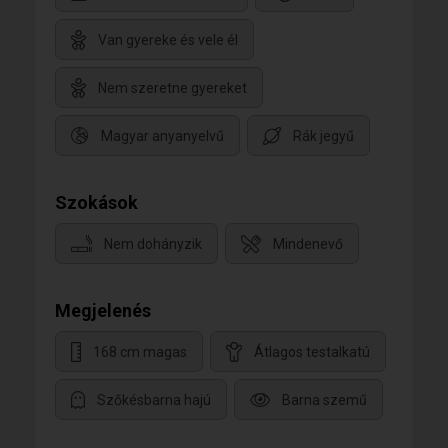
Van gyereke és vele él
Nem szeretne gyereket
Magyar anyanyelvű
Rák jegyű
Szokások
Nem dohányzik
Mindenevő
Megjelenés
168 cm magas
Átlagos testalkatú
Szőkésbarna hajú
Barna szemű