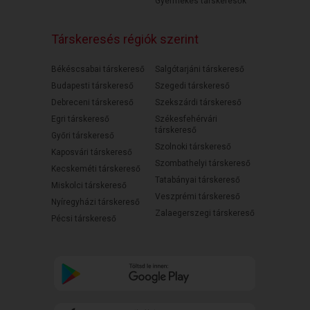
Gyermekes társkeresők
Társkeresés régiók szerint
Békéscsabai társkereső
Salgótarjáni társkereső
Budapesti társkereső
Szegedi társkereső
Debreceni társkereső
Szekszárdi társkereső
Egri társkereső
Székesfehérvári
társkereső
Győri társkereső
Szolnoki társkereső
Kaposvári társkereső
Szombathelyi társkereső
Kecskeméti társkereső
Tatabányai társkereső
Miskolci társkereső
Veszprémi társkereső
Nyíregyházi társkereső
Zalaegerszegi társkereső
Pécsi társkereső