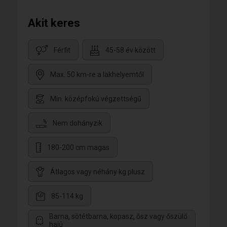
Akit keres
Férfit
45-58 év között
Max. 50 km-re a lakhelyemtől
Min. középfokú végzettségű
Nem dohányzik
180-200 cm magas
Átlagos vagy néhány kg plusz
85-114 kg
Barna, sötétbarna, kopasz, ősz vagy őszülő
hajú