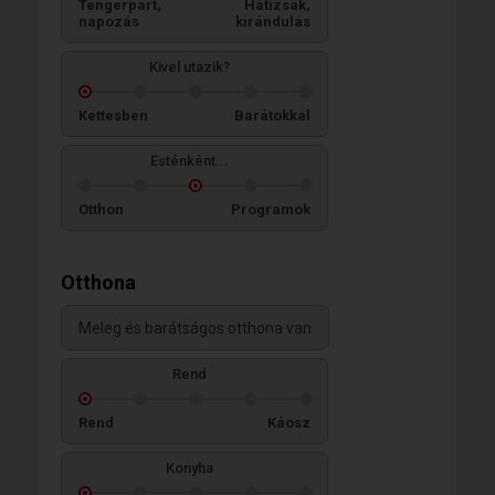
Tengerpart,
Hátizsák,
napozás
kirándulás
Kivel utazik?
Kettesben
Barátokkal
Esténként...
Otthon
Programok
Otthona
Meleg és barátságos otthona van
Rend
Rend
Káosz
Konyha