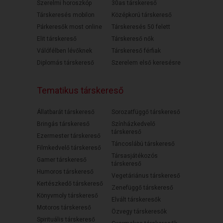
Szerelmi horoszkóp
30as társkereső
Társkeresés mobilon
Középkorú társkereső
Párkeresők most online
Társkeresés 50 felett
Elit társkereső
Társkereső nők
Válófélben lévőknek
Társkereső férfiak
Diplomás társkereső
Szerelem első keresésre
Tematikus társkereső
Állatbarát társkereső
Sorozatfüggő társkereső
Bringás társkereső
Színházkedvelő
társkereső
Ezermester társkereső
Táncoslábú társkereső
Filmkedvelő társkereső
Társasjátékozós
Gamer társkereső
társkereső
Humoros társkereső
Vegetáriánus társkereső
Kertészkedő társkereső
Zenefüggő társkereső
Könyvmoly társkereső
Elvált társkeresők
Motoros társkereső
Özvegy társkeresők
Spirituális társkereső