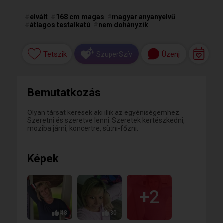
#
elvált
#
168 cm magas
#
magyar anyanyelvű
#
átlagos testalkatú
#
nem dohányzik
Tetszik
Üzenj
SzuperSzív
Bemutatkozás
Olyan társat keresek aki illik az egyéniségemhez.
Szeretni és szeretve lenni. Szeretek kertészkedni,
moziba járni, koncertre, sütni-főzni.
Képek
+2
48
30