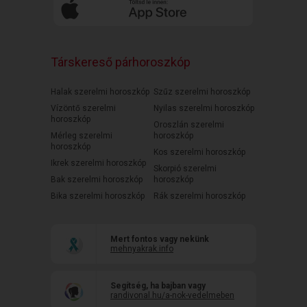
Társkereső párhoroszkóp
Halak szerelmi horoszkóp
Szűz szerelmi horoszkóp
Vízöntő szerelmi
Nyilas szerelmi horoszkóp
horoszkóp
Oroszlán szerelmi
Mérleg szerelmi
horoszkóp
horoszkóp
Kos szerelmi horoszkóp
Ikrek szerelmi horoszkóp
Skorpió szerelmi
Bak szerelmi horoszkóp
horoszkóp
Bika szerelmi horoszkóp
Rák szerelmi horoszkóp
Mert fontos vagy nekünk
mehnyakrak.info
Segítség, ha bajban vagy
randivonal.hu/a-nok-vedelmeben