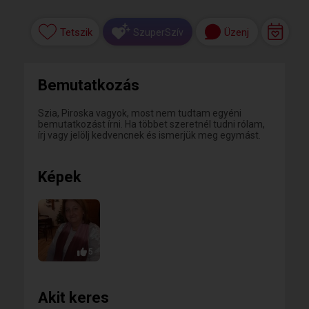
Tetszik
Üzenj
SzuperSzív
Bemutatkozás
Szia, Piroska vagyok, most nem tudtam egyéni
bemutatkozást írni. Ha többet szeretnél tudni rólam,
írj vagy jelölj kedvencnek és ismerjük meg egymást.
Képek
5
Akit keres