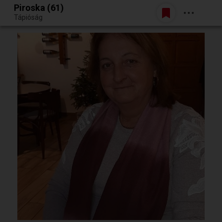
Piroska (61)
Belépés
Tápióság
Egy jó randiból bármi lehet.