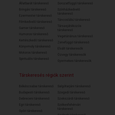
Állatbarát társkereső
Sorozatfüggő társkereső
Bringás társkereső
Színházkedvelő
társkereső
Ezermester társkereső
Táncoslábú társkereső
Filmkedvelő társkereső
Társasjátékozós
Gamer társkereső
társkereső
Humoros társkereső
Vegetáriánus társkereső
Kertészkedő társkereső
Zenefüggő társkereső
Könyvmoly társkereső
Elvált társkeresők
Motoros társkereső
Özvegy társkeresők
Spirituális társkereső
Gyermekes társkeresők
Társkeresés régiók szerint
Békéscsabai társkereső
Salgótarjáni társkereső
Budapesti társkereső
Szegedi társkereső
Debreceni társkereső
Szekszárdi társkereső
Egri társkereső
Székesfehérvári
társkereső
Győri társkereső