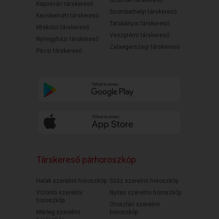
Szolnoki társkereső
Kaposvári társkereső
Szombathelyi társkereső
Kecskeméti társkereső
Tatabányai társkereső
Miskolci társkereső
Veszprémi társkereső
Nyíregyházi társkereső
Zalaegerszegi társkereső
Pécsi társkereső
Társkereső párhoroszkóp
Halak szerelmi horoszkóp
Szűz szerelmi horoszkóp
Vízöntő szerelmi
Nyilas szerelmi horoszkóp
horoszkóp
Oroszlán szerelmi
Mérleg szerelmi
horoszkóp