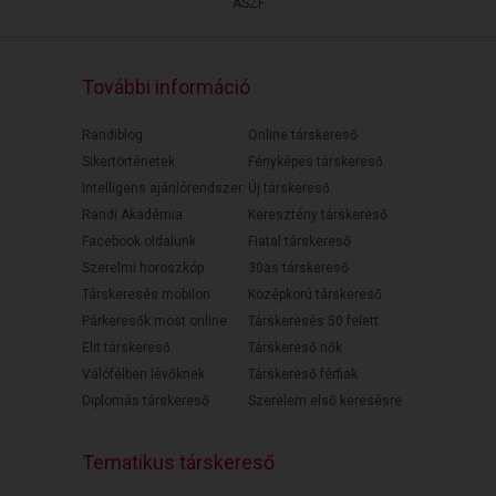
ÁSZF
További információ
Randiblog
Online társkereső
Sikertörténetek
Fényképes társkereső
Intelligens ajánlórendszer
Új társkereső
Randi Akadémia
Keresztény társkereső
Facebook oldalunk
Fiatal társkereső
Szerelmi horoszkóp
30as társkereső
Társkeresés mobilon
Középkorú társkereső
Párkeresők most online
Társkeresés 50 felett
Elit társkereső
Társkereső nők
Válófélben lévőknek
Társkereső férfiak
Diplomás társkereső
Szerelem első keresésre
Tematikus társkereső