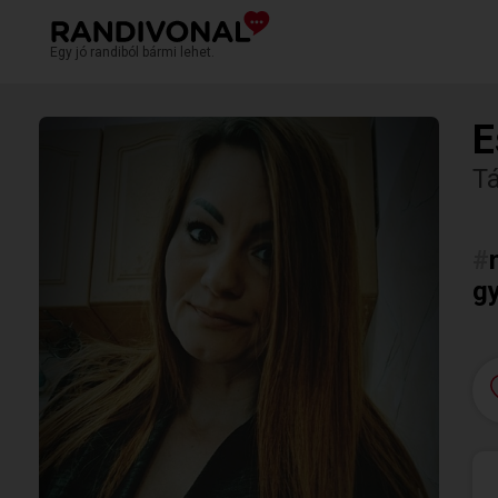
Egy jó randiból bármi lehet.
E
T
#
g