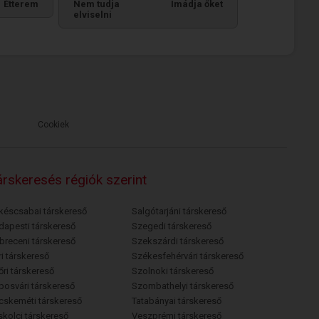
Étterem
Nem tudja
Imádja őket
elviselni
Cookiek
rskeresés régiók szerint
késcsabai társkereső
Salgótarjáni társkereső
dapesti társkereső
Szegedi társkereső
breceni társkereső
Szekszárdi társkereső
i társkereső
Székesfehérvári társkereső
őri társkereső
Szolnoki társkereső
posvári társkereső
Szombathelyi társkereső
cskeméti társkereső
Tatabányai társkereső
skolci társkereső
Veszprémi társkereső