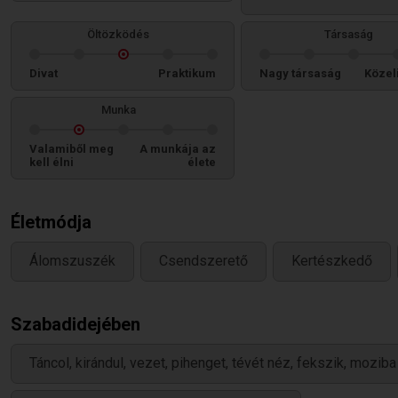
Öltözködés
Társaság
Divat
Praktikum
Nagy társaság
Közel
Munka
Valamiből meg
A munkája az
kell élni
élete
Életmódja
Álomszuszék
Csendszerető
Kertészkedő
Szabadidejében
Táncol, kirándul, vezet, pihenget, tévét néz, fekszik, moziba