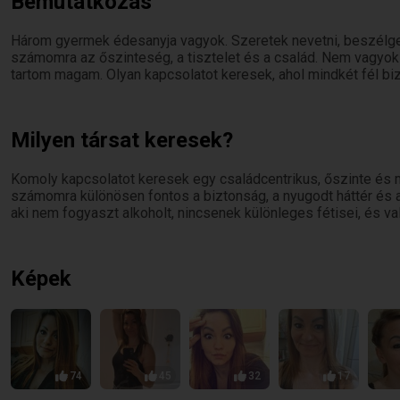
Bemutatkozás
Három gyermek édesanyja vagyok. Szeretek nevetni, beszélget
számomra az őszinteség, a tisztelet és a család. Nem vagyo
tartom magam. Olyan kapcsolatot keresek, ahol mindkét fél b
Milyen társat keresek?
Komoly kapcsolatot keresek egy családcentrikus, őszinte és 
számomra különösen fontos a biztonság, a nyugodt háttér és 
aki nem fogyaszt alkoholt, nincsenek különleges fétisei, és va
Képek
74
45
32
17