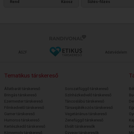
Rend
Káosz
Sütés-főzés
ÁSZF
Adatvédelem
Tematikus társkereső
Tá
Állatbarát társkereső
Sorozatfüggő társkereső
Bé
Bringás társkereső
Színházkedvelő társkereső
Bu
Ezermester társkereső
Táncoslábú társkereső
De
Filmkedvelő társkereső
Társasjátékozós társkereső
Egr
Gamer társkereső
Vegetáriánus társkereső
Gy
Humoros társkereső
Zenefüggő társkereső
Ka
Kertészkedő társkereső
Elvált társkeresők
Ke
Könyvmoly társkereső
Özvegy társkeresők
Mi