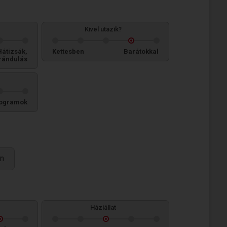
Kivel utazik?
Hátizsák,
Kettesben
Barátokkal
rándulás
ogramok
an
Háziállat