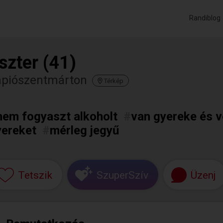
Randiblog
szter (41)
ápiószentmárton
Térkép
nem fogyaszt alkoholt
#
van gyereke és v
yereket
#
mérleg jegyű
Tetszik
SzuperSzív
Üzenj