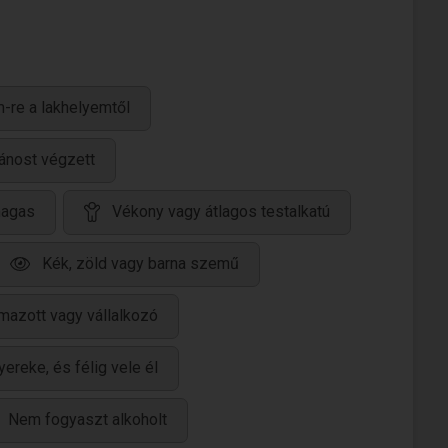
-re a lakhelyemtől
lánost végzett
magas
Vékony vagy átlagos testalkatú
Kék, zöld vagy barna szemű
mazott vagy vállalkozó
ereke, és félig vele él
Nem fogyaszt alkoholt