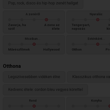
Pop, rock, disco és hip-hop zenét hallgat
A zenéről
Nyaralás:
Zavarja, ha
A zene az
Tengerpart,
szól
élete
napozás
ki
Moziban...
Esténként...
Művészfilmek
Hollywood
Otthon
Pr
Otthona
Legszívesebben vidéken élne
Klasszikus otthona v
Kedvenc étele: cordon bleu vegyes körettel
Rend
Konyha