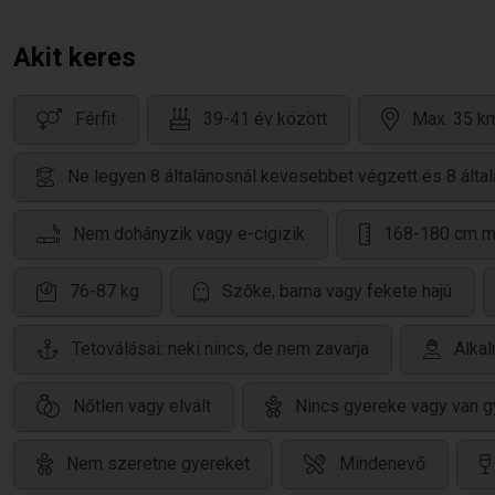
Akit keres
Férfit
39-41 év között
Max. 35 km
Ne legyen 8 általánosnál kevesebbet végzett és 8 álta
Nem dohányzik vagy e-cigizik
168-180 cm 
76-87 kg
Szőke, barna vagy fekete hajú
Tetoválásai: neki nincs, de nem zavarja
Alkal
Nőtlen vagy elvált
Nincs gyereke vagy van gy
Nem szeretne gyereket
Mindenevő