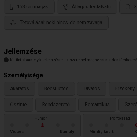
168 cm magas
Átlagos testalkatú
S
Tetoválásai: neki nincs, de nem zavarja
Jellemzése
Kattints bármelyik jellemzésre, ha szeretnél megnézni minden társkeresőt,
Személyisége
Akaratos
Becsületes
Divatos
Érzékeny
Őszinte
Rendszerető
Romantikus
Szer
Humor
Pontosság
Vicces
Komoly
Mindig késik
K