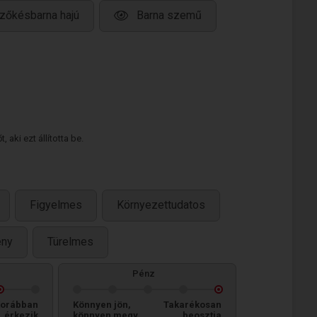
zőkésbarna hajú
Barna szemű
 aki ezt állította be.
Figyelmes
Környezettudatos
ény
Türelmes
Pénz
orábban
Könnyen jön,
Takarékosan
érkezik
könnyen megy
beosztja