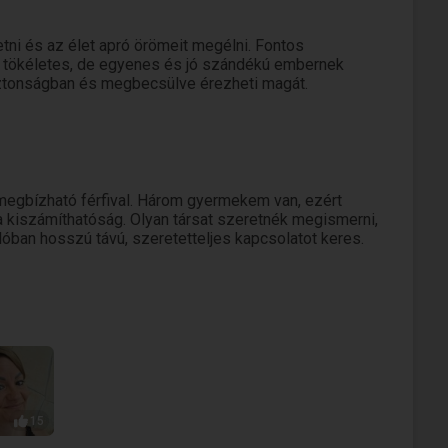
ni és az élet apró örömeit megélni. Fontos
k tökéletes, de egyenes és jó szándékú embernek
iztonságban és megbecsülve érezheti magát.
megbízható férfival. Három gyermekem van, ezért
a kiszámíthatóság. Olyan társat szeretnék megismerni,
lóban hosszú távú, szeretetteljes kapcsolatot keres.
15