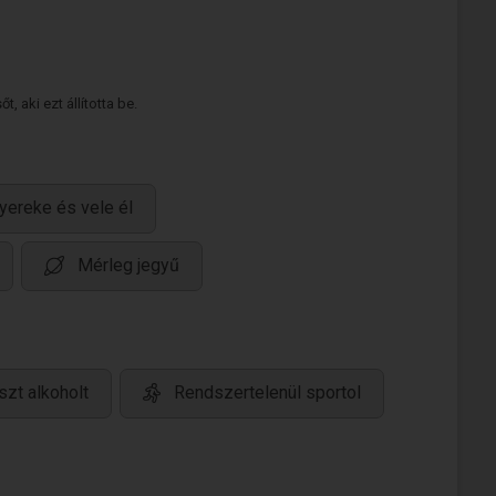
 aki ezt állította be.
yereke és vele él
Mérleg jegyű
zt alkoholt
Rendszertelenül sportol