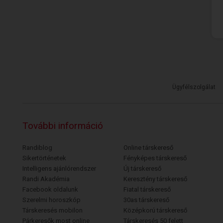
Ügyfélszolgálat
További információ
Randiblog
Online társkereső
Sikertörténetek
Fényképes társkereső
Intelligens ajánlórendszer
Új társkereső
Randi Akadémia
Keresztény társkereső
Facebook oldalunk
Fiatal társkereső
Szerelmi horoszkóp
30as társkereső
Társkeresés mobilon
Középkorú társkereső
Párkeresők most online
Társkeresés 50 felett