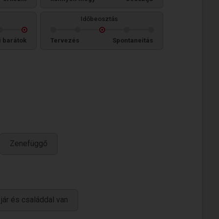
Időbeosztás
i barátok
Tervezés
Spontaneitás
Zenefüggő
 jár és családdal van