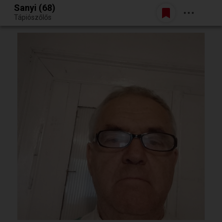
Sanyi (68)
Belépés
Tápiószőlős
Egy jó randiból bármi lehet.