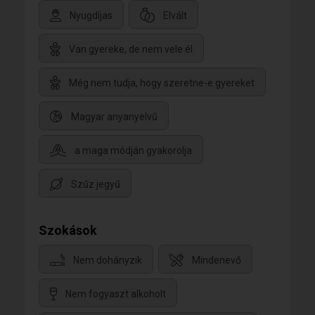
Nyugdíjas
Elvált
Van gyereke, de nem vele él
Még nem tudja, hogy szeretne-e gyereket
Magyar anyanyelvű
a maga módján gyakorolja
Szűz jegyű
Szokások
Nem dohányzik
Mindenevő
Nem fogyaszt alkoholt