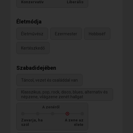
Konzervatív
Liberális
Életmódja
Életművész
Ezermester
Hobbiséf
Kertészkedő
Szabadidejében
Táncol, vezet és családdal van
Klasszikus, pop, rock, disco, blues, alternativ és
népzene, világzene zenét hallgat
A zenéről
Zavarja, ha
A zene az
szól
élete