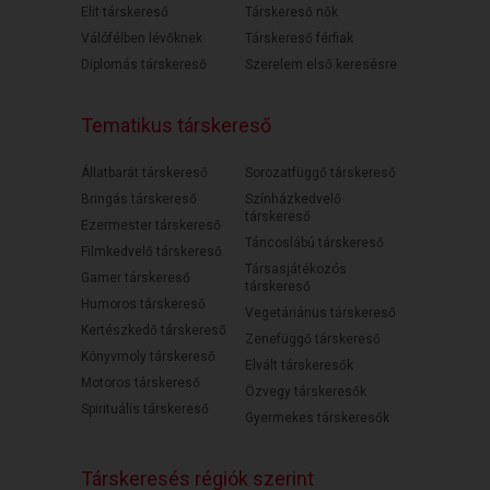
Elit társkereső
Társkereső nők
Válófélben lévőknek
Társkereső férfiak
Diplomás társkereső
Szerelem első keresésre
Tematikus társkereső
Állatbarát társkereső
Sorozatfüggő társkereső
Bringás társkereső
Színházkedvelő
társkereső
Ezermester társkereső
Táncoslábú társkereső
Filmkedvelő társkereső
Társasjátékozós
Gamer társkereső
társkereső
Humoros társkereső
Vegetáriánus társkereső
Kertészkedő társkereső
Zenefüggő társkereső
Könyvmoly társkereső
Elvált társkeresők
Motoros társkereső
Özvegy társkeresők
Spirituális társkereső
Gyermekes társkeresők
Társkeresés régiók szerint