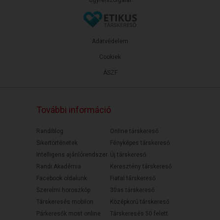
Ügyfélszolgálat
Adatvédelem
Cookiek
ÁSZF
További információ
Randiblog
Online társkereső
Sikertörténetek
Fényképes társkereső
Intelligens ajánlórendszer
Új társkereső
Randi Akadémia
Keresztény társkereső
Facebook oldalunk
Fiatal társkereső
Szerelmi horoszkóp
30as társkereső
Társkeresés mobilon
Középkorú társkereső
Párkeresők most online
Társkeresés 50 felett