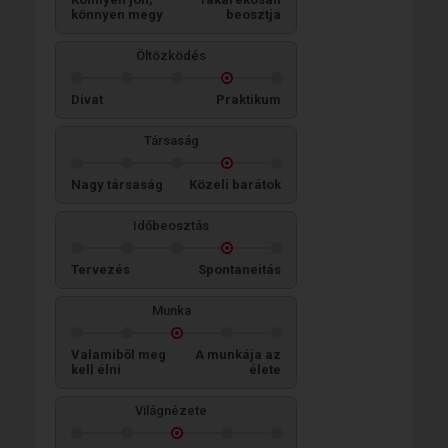
könnyen megy
beosztja
Öltözködés
Divat
Praktikum
Társaság
Nagy társaság
Közeli barátok
Időbeosztás
Tervezés
Spontaneitás
Munka
Valamiből meg
A munkája az
kell élni
élete
Világnézete