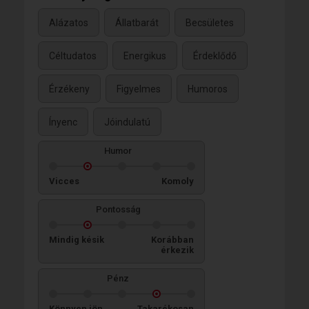
Alázatos
Állatbarát
Becsületes
Céltudatos
Energikus
Érdeklődő
Érzékeny
Figyelmes
Humoros
Ínyenc
Jóindulatú
Humor
Vicces
Komoly
Pontosság
Mindig késik
Korábban
érkezik
Pénz
Könnyen jön,
Takarékosan