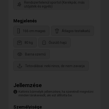
Rendszertelenül sportol (Kerékpár, más
ütőjáték és egyéb)
Megjelenés
166 cm magas
Átlagos testalkatú
80 kg
Őszülő hajú
Barna szemű
Tetoválásai: neki nincs, de nem zavarja
Jellemzése
Kattints bármelyik jellemzésre, ha szeretnél megnézni
minden társkeresőt, aki ezt állította be.
Személyisége