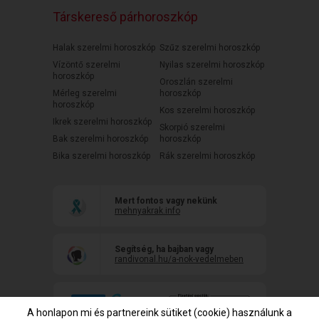
Társkereső párhoroszkóp
Halak szerelmi horoszkóp
Szűz szerelmi horoszkóp
Vízöntő szerelmi
Nyilas szerelmi horoszkóp
horoszkóp
Oroszlán szerelmi
Mérleg szerelmi
horoszkóp
horoszkóp
Kos szerelmi horoszkóp
Ikrek szerelmi horoszkóp
Skorpió szerelmi
Bak szerelmi horoszkóp
horoszkóp
Bika szerelmi horoszkóp
Rák szerelmi horoszkóp
Mert fontos vagy nekünk
mehnyakrak.info
Segítség, ha bajban vagy
randivonal.hu/a-nok-vedelmeben
A honlapon mi és partnereink sütiket (cookie) használunk a