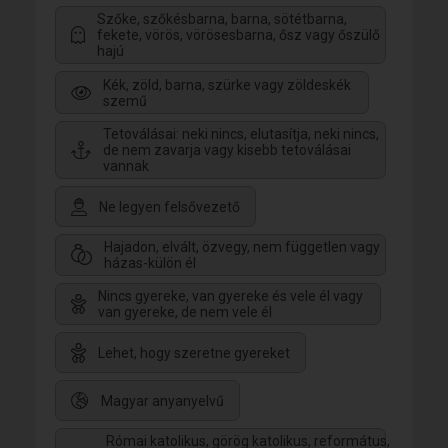
Szőke, szőkésbarna, barna, sötétbarna,
fekete, vörös, vörösesbarna, ősz vagy őszülő
hajú
Kék, zöld, barna, szürke vagy zöldeskék
szemű
Tetoválásai: neki nincs, elutasítja, neki nincs,
de nem zavarja vagy kisebb tetoválásai
vannak
Ne legyen felsővezető
Hajadon, elvált, özvegy, nem független vagy
házas-külön él
Nincs gyereke, van gyereke és vele él vagy
van gyereke, de nem vele él
Lehet, hogy szeretne gyereket
Magyar anyanyelvű
Római katolikus, görög katolikus, református,