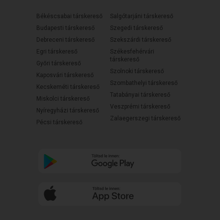
Békéscsabai társkereső
Salgótarjáni társkereső
Budapesti társkereső
Szegedi társkereső
Debreceni társkereső
Szekszárdi társkereső
Egri társkereső
Székesfehérvári
társkereső
Győri társkereső
Szolnoki társkereső
Kaposvári társkereső
Szombathelyi társkereső
Kecskeméti társkereső
Tatabányai társkereső
Miskolci társkereső
Veszprémi társkereső
Nyíregyházi társkereső
Zalaegerszegi társkereső
Pécsi társkereső