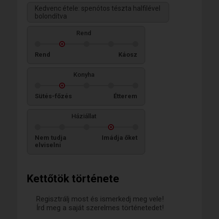
Kedvenc étele: spenótos tészta halfilével
bolondítva
Rend
Rend
Káosz
Konyha
Sütés-főzés
Étterem
Háziállat
Nem tudja
Imádja őket
elviselni
Kettőtök története
Regisztrálj most és ismerkedj meg vele!
Írd meg a saját szerelmes történetedet!