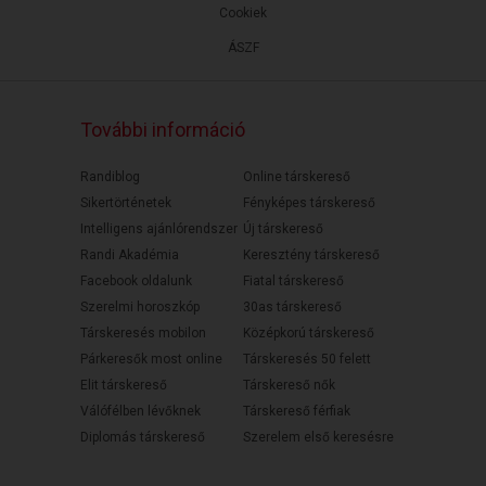
Cookiek
ÁSZF
További információ
Randiblog
Online társkereső
Sikertörténetek
Fényképes társkereső
Intelligens ajánlórendszer
Új társkereső
Randi Akadémia
Keresztény társkereső
Facebook oldalunk
Fiatal társkereső
Szerelmi horoszkóp
30as társkereső
Társkeresés mobilon
Középkorú társkereső
Párkeresők most online
Társkeresés 50 felett
Elit társkereső
Társkereső nők
Válófélben lévőknek
Társkereső férfiak
Diplomás társkereső
Szerelem első keresésre