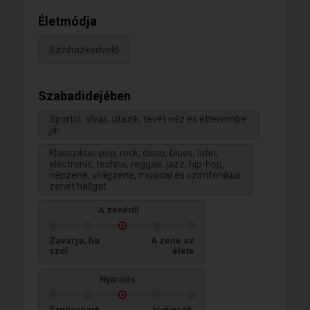
Életmódja
Színházkedvelő
Szabadidejében
Sportol, olvas, utazik, tévét néz és étterembe
jár
Klasszikus, pop, rock, disco, blues, latin,
electronic, techno, reggae, jazz, hip-hop,
népzene, világzene, musical és szimfonikus
zenét hallgat
A zenéről
Zavarja, ha
A zene az
szól
élete
Nyaralás:
Tengerpart,
Hátizsák,