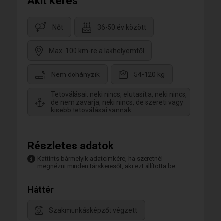
Akit keres
Nőt
36-50 év között
Max. 100 km-re a lakhelyemtől
Nem dohányzik
54-120 kg
Tetoválásai: neki nincs, elutasítja, neki nincs,
de nem zavarja, neki nincs, de szereti vagy
kisebb tetoválásai vannak
Részletes adatok
Kattints bármelyik adatcímkére, ha szeretnél
megnézni minden társkeresőt, aki ezt állította be.
Háttér
Szakmunkásképzőt végzett