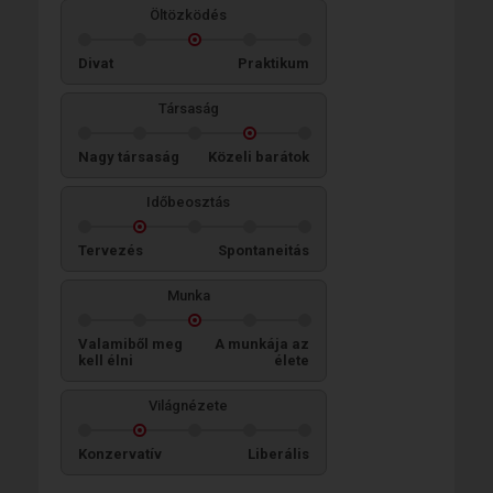
Öltözködés
Divat
Praktikum
Társaság
Nagy társaság
Közeli barátok
Időbeosztás
Tervezés
Spontaneitás
Munka
Valamiből meg
A munkája az
kell élni
élete
Világnézete
Konzervatív
Liberális