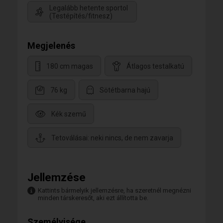
Legalább hetente sportol
(Testépítés/fitnesz)
Megjelenés
180 cm magas
Átlagos testalkatú
76 kg
Sötétbarna hajú
Kék szemű
Tetoválásai: neki nincs, de nem zavarja
Jellemzése
Kattints bármelyik jellemzésre, ha szeretnél megnézni
minden társkeresőt, aki ezt állította be.
Személyisége