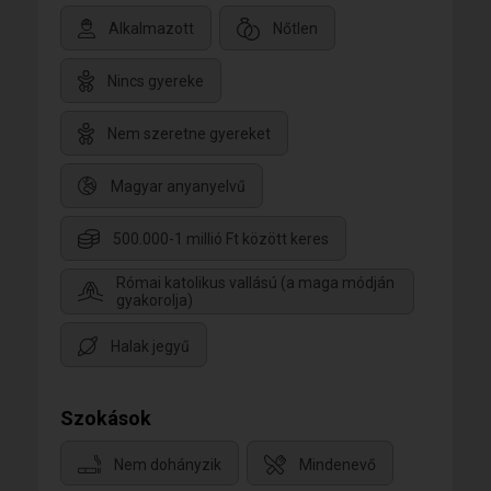
Alkalmazott
Nőtlen
Nincs gyereke
Nem szeretne gyereket
Magyar anyanyelvű
500.000-1 millió Ft között keres
Római katolikus vallású (a maga módján
gyakorolja)
Halak jegyű
Szokások
Nem dohányzik
Mindenevő