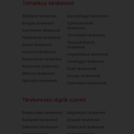
Tematikus társkereső
Állatbarát társkereső
Sorozatfüggő társkereső
Bringás társkereső
Színházkedvelő
társkereső
Ezermester társkereső
Táncoslábú társkereső
Filmkedvelő társkereső
Társasjátékozós
Gamer társkereső
társkereső
Humoros társkereső
Vegetáriánus társkereső
Kertészkedő társkereső
Zenefüggő társkereső
Könyvmoly társkereső
Elvált társkeresők
Motoros társkereső
Özvegy társkeresők
Spirituális társkereső
Gyermekes társkeresők
Társkeresés régiók szerint
Békéscsabai társkereső
Salgótarjáni társkereső
Budapesti társkereső
Szegedi társkereső
Debreceni társkereső
Szekszárdi társkereső