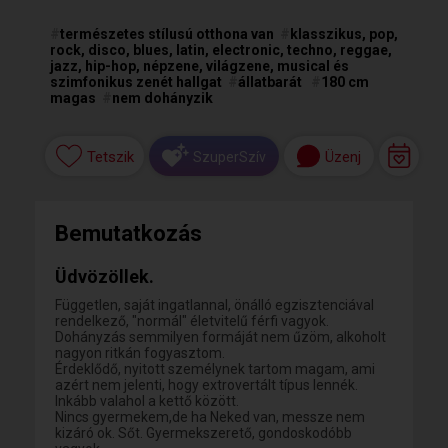
#
természetes stílusú otthona van
#
klasszikus, pop,
rock, disco, blues, latin, electronic, techno, reggae,
jazz, hip-hop, népzene, világzene, musical és
szimfonikus zenét hallgat
#
állatbarát
#
180 cm
magas
#
nem dohányzik
Tetszik
Üzenj
SzuperSzív
Bemutatkozás
Üdvözöllek.
Független, saját ingatlannal, önálló egzisztenciával
rendelkező, "normál" életvitelű férfi vagyok.
Dohányzás semmilyen formáját nem űzöm, alkoholt
nagyon ritkán fogyasztom.
Érdeklődő, nyitott személynek tartom magam, ami
azért nem jelenti, hogy extrovertált típus lennék.
Inkább valahol a kettő között.
Nincs gyermekem,de ha Neked van, messze nem
kizáró ok. Sőt. Gyermekszerető, gondoskodóbb