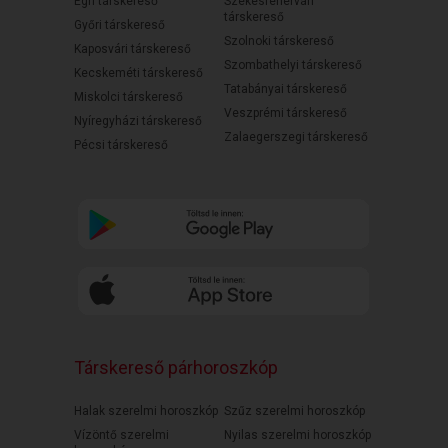
Egri társkereső
Székesfehérvári
társkereső
Győri társkereső
Szolnoki társkereső
Kaposvári társkereső
Szombathelyi társkereső
Kecskeméti társkereső
Tatabányai társkereső
Miskolci társkereső
Veszprémi társkereső
Nyíregyházi társkereső
Zalaegerszegi társkereső
Pécsi társkereső
Társkereső párhoroszkóp
Halak szerelmi horoszkóp
Szűz szerelmi horoszkóp
Vízöntő szerelmi
Nyilas szerelmi horoszkóp