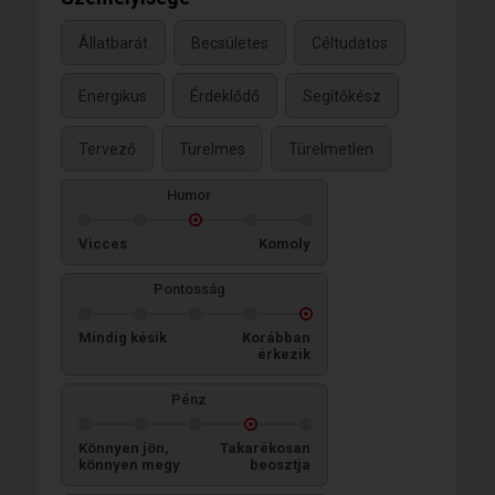
Állatbarát
Becsületes
Céltudatos
Energikus
Érdeklődő
Segítőkész
Tervező
Türelmes
Türelmetlen
Humor
Vicces
Komoly
Pontosság
Mindig késik
Korábban
érkezik
Pénz
Könnyen jön,
Takarékosan
könnyen megy
beosztja