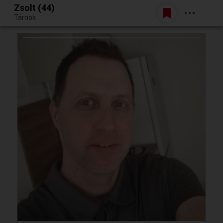
Zsolt (44)
Belépés
Tárnok
Egy jó randiból bármi lehet.