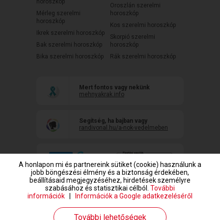
horoszkóp
Oroszlán szerelmi
Mérleg szerelmi
horoszkóp
horoszkóp
Kos szerelmi horoszkóp
Ikrek szerelmi horoszkóp
Skorpió szerelmi
Bak szerelmi horoszkóp
horoszkóp
Bika szerelmi horoszkóp
Rák szerelmi horoszkóp
Mert fontos vagy nekünk
mehnyakrak.info
Segítség, ha bajban vagy
randivonal.hu/a-nok-vedelmeben
A honlapon mi és partnereink sütiket (cookie) használunk a
jobb böngészési élmény és a biztonság érdekében,
beállításaid megjegyzéséhez, hirdetések személyre
szabásához és statisztikai célból.
További
információk
|
Információk a Google adatkezeléséről
www.randivonal.hu © Copyright 1999-2026 Dating Central Europe Zrt.
További lehetőségek